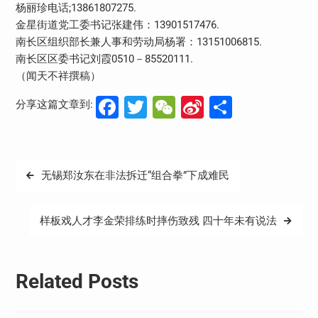
杨丽珍电话;13861807275.
金星街道党工委书记张建伟：13901517476.
南长区组织部长兼人事和劳动局杨署：13151006815.
南长区区委书记刘霞0510－85520111.
（闻天不祥撰稿）
Facebook
Twitter
WeChat
Sina
分
分享这篇文章到:
Weibo
享
文
无锡郑汝东在非法拆迁“组合拳”下成难民
章
导
样板戏人才李金荣排练时摔伤致残 四十年未有说法
航
Related Posts