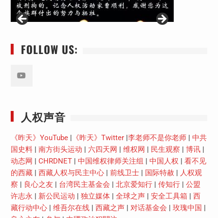
FOLLOW US:
Youtube
人权声音
《昨天》YouTube
|
《昨天》Twitter
|
李老师不是你老师
|
中共
国史料
|
南方街头运动
|
六四天网
|
维权网
|
民生观察
|
博讯
|
动态网
|
CHRDNET
|
中国维权律师关注组
|
中国人权
|
看不见
的西藏
|
西藏人权与民主中心
|
前线卫士
|
国际特赦
|
人权观
察
|
良心之友
|
台湾民主基金会
|
北京爱知行
|
传知行
|
公盟
许志永
|
新公民运动
|
独立媒体
|
全球之声
|
安全工具箱
|
西
藏行动中心
|
维吾尔在线
|
西藏之声
|
对话基金会
|
玫瑰中国
|