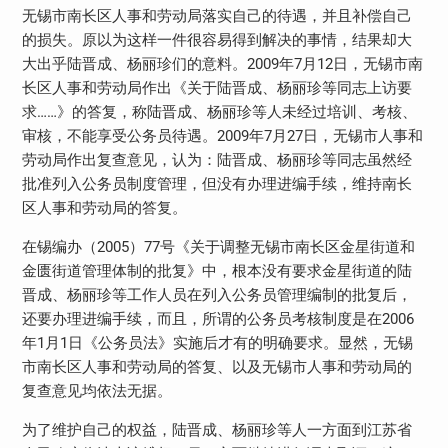
无锡市南长区人事和劳动局落实自己的待遇，并且补偿自己
的损失。原以为这样一件很容易得到解决的事情，结果却大
大出乎陆晋成、杨丽珍们的意料。2009年7月12日，无锡市南
长区人事和劳动局作出《关于陆晋成、杨丽珍等同志上访要
求……》的答复，称陆晋成、杨丽珍等人未经过培训、考核、
审核，不能享受公务员待遇。2009年7月27日，无锡市人事和
劳动局作出复查意见，认为：陆晋成、杨丽珍等同志虽然经
批准列入公务员制度管理，但没有办理进编手续，维持南长
区人事和劳动局的答复。
在锡编办（2005）77号《关于调整无锡市南长区金星街道和
金匮街道管理体制的批复》中，根本没有要求金星街道的陆
晋成、杨丽珍等工作人员在列入公务员管理编制的批复后，
还要办理进编手续，而且，所谓的公务员考核制度是在2006
年1月1日《公务员法》实施后才有的明确要求。显然，无锡
市南长区人事和劳动局的答复、以及无锡市人事和劳动局的
复查意见均依法无据。
为了维护自己的权益，陆晋成、杨丽珍等人一方面到江苏省