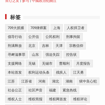
良心之友
|
参与
|
中國政治犯關注
标签
709大抓捕
709律师案
上海
人权捍卫者
倡导行动
公开信
公民权利
刑事拘留
刑满释放
北京
吉林
天津
宗教信仰
寻衅滋事罪
山东
强迫失踪
控告状
支援网络
无锡
无锡市
曹顺利
月度报告
本站首发
权利运动头条
残疾人
江天勇
江苏
江苏省
河南
湖北
湖南
狱中良心犯
社会公正
社区声音
福建
紧急热线
维权人士
维权简报
维权网首发
维权评论