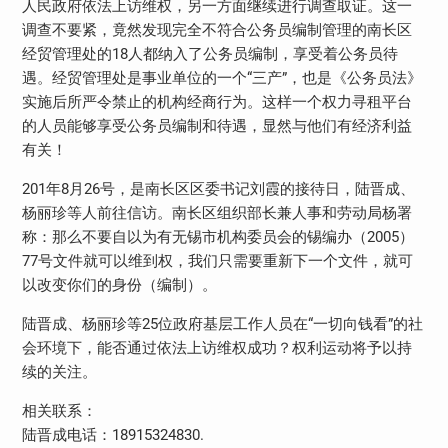
人民政府依法上访维权，另一方面继续进行调查取证。这一
调查不要紧，竟然发现完全不符合公务员编制管理的南长区
经贸管理处的18人都纳入了公务员编制，享受着公务员待
遇。经贸管理处是事业单位的一个“三产”，也是《公务员法》
实施后所严令禁止的机构经商行为。这样一个权力寻租平台
的人员能够享受公务员编制和待遇，显然与他们有经济利益
有关！
201年8月26号，是南长区区委书记刘霞的接待日，陆晋成、
杨丽珍等人前往信访。南长区组织部长兼人事和劳动局杨署
称：那么不要自以为有无锡市机构委员会的锡编办（2005）
77号文件就可以维到权，我们只需要重新下一个文件，就可
以改变你们的身份（编制）。
陆晋成、杨丽珍等25位政府基层工作人员在“一切向钱看”的社
会环境下，能否通过依法上访维权成功？权利运动将予以持
续的关注。
相关联系：
陆晋成电话：18915324830.