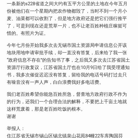
一条新的s228省道之间大约有五平方公里的土地在今年五月
份被他们在一个星期内把农作物都毁了，当时不到一个月小
麦、油菜都可以收割了，但是地方政府还是把它们强行推平
了，可是到现在还是荒草一片，也不让老百姓种植庄稼挺可
惜的。有照片为证。
今年七月份开始我多次去无锡市国土资源局申请信息公开该
地块用地申请审批手续，却一直没有答复，后来给了我一张
“政府信息不存在”的告知书了事，之后我又多次去江苏省国土
资源厅行政复议，江苏省国土厅也在10月9日给了我受理通知
书，我多次催促迟迟没有答复，留给我的电话号码打过去只
有噪音没有一声人声，白白浪费我好多电话费。
我们老百姓希望你能急百姓所急，督查地方政府行政不作为
的行为，还我们一个合理合法的解释，不要把上千亩土地就
这样荒废着，那是老百姓吃饭的根本。
谢谢
举报人：
住江苏省无锡市锡山区锡北镇泉山花苑84幢22车库陶国芬