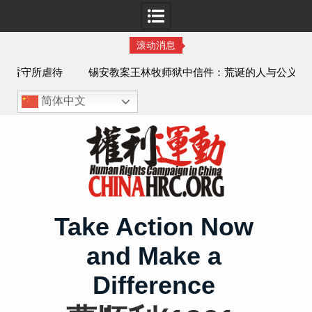
滚动消息
虐待
锡安教案王林牧师狱中信件：荒诞的人与公义的神
、死
简体中文
Skip
to
content
Take Action Now
and Make a
Difference