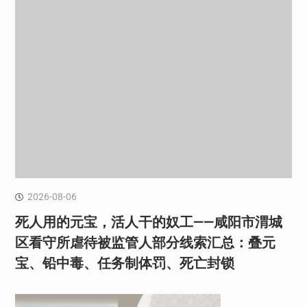
2026-08-06
死人用的元宝，活人干的奴工——咸阳市渭城
区看守所虐待被监管人部分线索汇总：叠元
宝、铅中毒、任务制体罚、死亡封锁