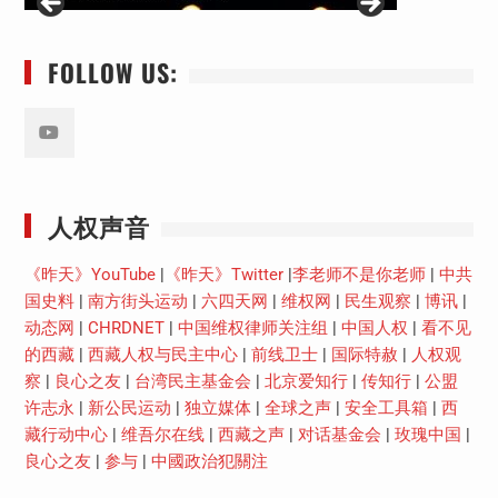
FOLLOW US:
Youtube
人权声音
《昨天》YouTube
|
《昨天》Twitter
|
李老师不是你老师
|
中共
国史料
|
南方街头运动
|
六四天网
|
维权网
|
民生观察
|
博讯
|
动态网
|
CHRDNET
|
中国维权律师关注组
|
中国人权
|
看不见
的西藏
|
西藏人权与民主中心
|
前线卫士
|
国际特赦
|
人权观
察
|
良心之友
|
台湾民主基金会
|
北京爱知行
|
传知行
|
公盟
许志永
|
新公民运动
|
独立媒体
|
全球之声
|
安全工具箱
|
西
藏行动中心
|
维吾尔在线
|
西藏之声
|
对话基金会
|
玫瑰中国
|
良心之友
|
参与
|
中國政治犯關注