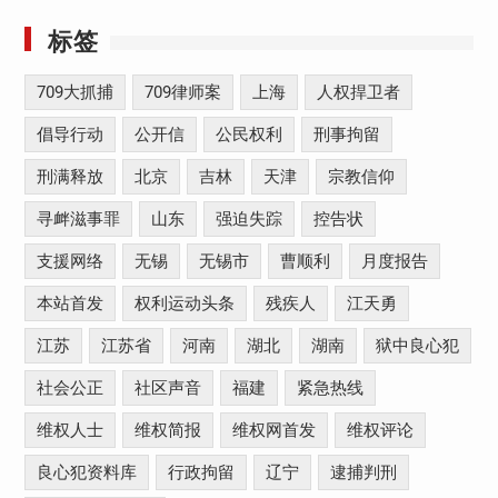
标签
709大抓捕
709律师案
上海
人权捍卫者
倡导行动
公开信
公民权利
刑事拘留
刑满释放
北京
吉林
天津
宗教信仰
寻衅滋事罪
山东
强迫失踪
控告状
支援网络
无锡
无锡市
曹顺利
月度报告
本站首发
权利运动头条
残疾人
江天勇
江苏
江苏省
河南
湖北
湖南
狱中良心犯
社会公正
社区声音
福建
紧急热线
维权人士
维权简报
维权网首发
维权评论
良心犯资料库
行政拘留
辽宁
逮捕判刑