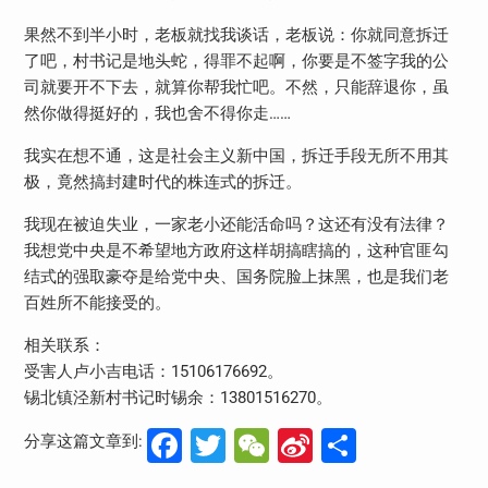
果然不到半小时，老板就找我谈话，老板说：你就同意拆迁
了吧，村书记是地头蛇，得罪不起啊，你要是不签字我的公
司就要开不下去，就算你帮我忙吧。不然，只能辞退你，虽
然你做得挺好的，我也舍不得你走……
我实在想不通，这是社会主义新中国，拆迁手段无所不用其
极，竟然搞封建时代的株连式的拆迁。
我现在被迫失业，一家老小还能活命吗？这还有没有法律？
我想党中央是不希望地方政府这样胡搞瞎搞的，这种官匪勾
结式的强取豪夺是给党中央、国务院脸上抹黑，也是我们老
百姓所不能接受的。
相关联系：
受害人卢小吉电话：15106176692。
锡北镇泾新村书记时锡余：13801516270。
Facebook
Twitter
WeChat
Sina
分
分享这篇文章到:
Weibo
享