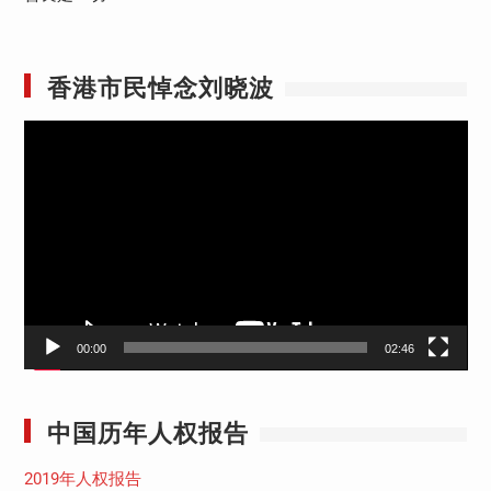
香港市民悼念刘晓波
视
频
播
放
器
00:00
02:46
中国历年人权报告
2019年人权报告