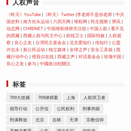
人权声音
《昨天》YouTube
|
《昨天》Twitter
|
李老师不是你老师
|
中共
国史料
|
南方街头运动
|
六四天网
|
维权网
|
民生观察
|
博讯
|
动态网
|
CHRDNET
|
中国维权律师关注组
|
中国人权
|
看不见
的西藏
|
西藏人权与民主中心
|
前线卫士
|
国际特赦
|
人权观
察
|
良心之友
|
台湾民主基金会
|
北京爱知行
|
传知行
|
公盟
许志永
|
新公民运动
|
独立媒体
|
全球之声
|
安全工具箱
|
西
藏行动中心
|
维吾尔在线
|
西藏之声
|
对话基金会
|
玫瑰中国
|
良心之友
|
参与
|
中國政治犯關注
标签
709大抓捕
709律师案
上海
人权捍卫者
倡导行动
公开信
公民权利
刑事拘留
刑满释放
北京
吉林
天津
宗教信仰