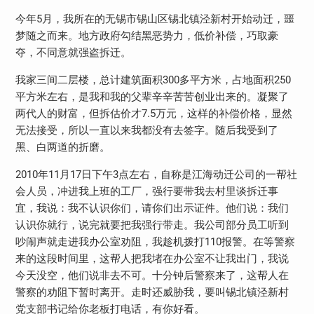
今年5月，我所在的无锡市锡山区锡北镇泾新村开始动迁，噩
梦随之而来。地方政府勾结黑恶势力，低价补偿，巧取豪
夺，不同意就强盗拆迁。
我家三间二层楼，总计建筑面积300多平方米，占地面积250
平方米左右，是我和我的父辈辛辛苦苦创业出来的。凝聚了
两代人的财富，但拆估价才7.5万元，这样的补偿价格，显然
无法接受，所以一直以来我都没有去签字。随后我受到了
黑、白两道的折磨。
2010年11月17日下午3点左右，自称是江海动迁公司的一帮社
会人员，冲进我上班的工厂，强行要带我去村里谈拆迁事
宜，我说：我不认识你们，请你们出示证件。他们说：我们
认识你就行，说完就要把我强行带走。我公司部分员工听到
吵闹声就走进我办公室劝阻，我趁机拨打110报警。在等警察
来的这段时间里，这帮人把我堵在办公室不让我出门，我说
今天没空，他们说非去不可。十分钟后警察来了，这帮人在
警察的劝阻下暂时离开。走时还威胁我，要叫锡北镇泾新村
党支部书记给你老板打电话，有你好看。