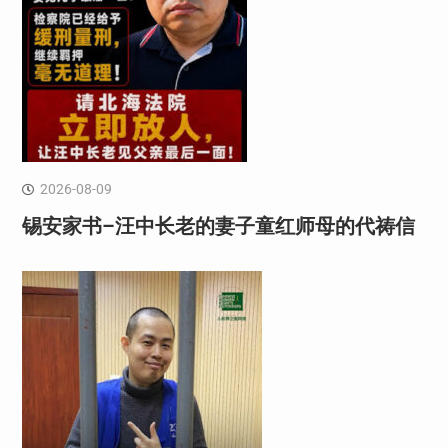
2026-08-09
锡安家书–汪中长老的妻子童红⁩师母的代祷信