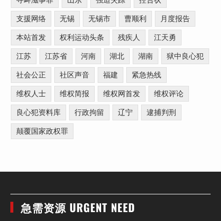
寻衅滋事罪
山东
强迫失踪
控告状
支援网络
无锡
无锡市
曹顺利
月度报告
本站首发
权利运动头条
残疾人
江天勇
江苏
江苏省
河南
湖北
湖南
狱中良心犯
社会公正
社区声音
福建
紧急热线
维权人士
维权简报
维权网首发
维权评论
良心犯资料库
行政拘留
辽宁
逮捕判刑
颠覆国家政权罪
急需资源 URGENT NEED