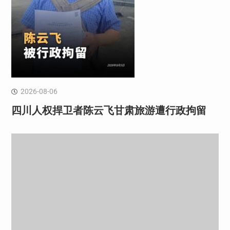
2026-08-06
四川人权捍卫者陈云飞甘肃旅游遭行政拘留