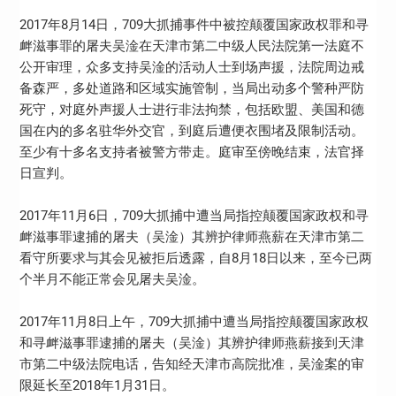
2017年8月14日，709大抓捕事件中被控颠覆国家政权罪和寻
衅滋事罪的屠夫吴淦在天津市第二中级人民法院第一法庭不
公开审理，
众多支持吴淦的活动人士到场声援，法院周边戒
备森严，多处道路和区域实施管制，当局出动多个警种严防
死守，对庭外声援人士进行非法拘禁，
包括欧盟、美国和德
国在内的多名驻华外交官，到庭后遭便衣围堵及限制活动。
至少有十多名支持者被警方带走。
庭审至傍晚结束，法官择
日宣判。
2017年11月6日，
709大抓捕中遭当局指控颠覆国家政权和寻
衅滋事罪逮捕的屠夫（吴淦）其辨护律师燕薪在
天津市第二
看守所要求与其会见被拒后透露，自8月18日以来，至今已两
个半月不能正常会见屠夫吴淦。
2017年11月8日上午，709大抓捕中遭当局指控颠覆国家政权
和寻衅滋事罪逮捕的屠夫（吴淦）其辨护律师燕薪接到天津
市第二中级法院电话，告知经天津市高院批准，吴淦案的审
限延长至2018年1月31日。