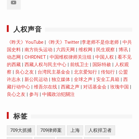
Youtube
人权声音
《昨天》YouTube
|
《昨天》Twitter
|
李老师不是你老师
|
中共
国史料
|
南方街头运动
|
六四天网
|
维权网
|
民生观察
|
博讯
|
动态网
|
CHRDNET
|
中国维权律师关注组
|
中国人权
|
看不见
的西藏
|
西藏人权与民主中心
|
前线卫士
|
国际特赦
|
人权观
察
|
良心之友
|
台湾民主基金会
|
北京爱知行
|
传知行
|
公盟
许志永
|
新公民运动
|
独立媒体
|
全球之声
|
安全工具箱
|
西
藏行动中心
|
维吾尔在线
|
西藏之声
|
对话基金会
|
玫瑰中国
|
良心之友
|
参与
|
中國政治犯關注
标签
709大抓捕
709律师案
上海
人权捍卫者