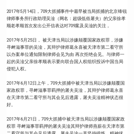
2017年5月14日，709大抓捕事件中最早被当局抓捕的北京锋锐
律师事务所行政助理吴淦（网名：超级低俗屠夫）的父亲徐孝
顺老孝顺首次发出公开信表达对709案及吴淦的关注，
2017年5月25日， 被天津当局以涉嫌颠覆国家政权罪，涉嫌
寻衅滋事罪的吴淦，其辩护律师葛永喜被天津市第二看守所
以办案单位通知限制律师会见为由 再次拒绝会见。与律师一
起的吴淦父亲徐孝顺表示要向联合国人权组织投诉中国当局
侵犯人权。
2017年6月12日上午，709大抓捕中被天津当局以涉嫌颠覆国
家政权罪，寻衅滋事罪羁押的屠夫吴淦，其辩护律师葛永喜
在天津市第二看守所与其会见后透露，屠夫吴淦精神状态很
好。
2017年6月21日，709大抓捕中被天津当局以涉嫌颠覆国家政
权罪 寻衅滋事罪羁押的屠夫吴淦其辩护律师燕薪在天津市第
二看守所与其会见后透露，屠夫吴淦一直坚持锻炼，精神状