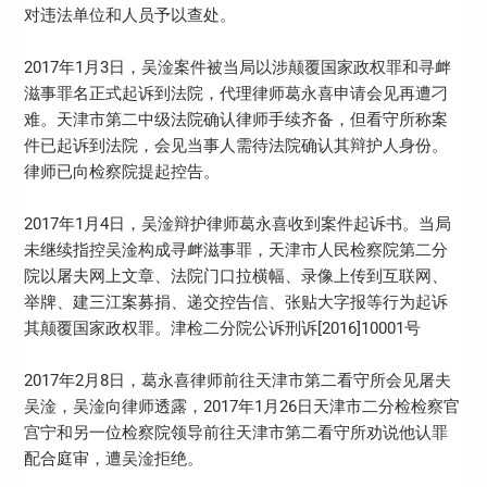
对违法单位和人员予以查处。
2017年1月3日，吴淦案件被当局以涉颠覆国家政权罪和寻衅
滋事罪名正式起诉到法院，代理律师葛永喜申请会见再遭刁
难。天津市第二中级法院确认律师手续齐备，但看守所称案
件已起诉到法院，会见当事人需待法院确认其辩护人身份。
律师已向检察院提起控告。
2017年1月4日，吴淦辩护律师葛永喜收到案件起诉书。当局
未继续指控吴淦构成寻衅滋事罪，天津市人民检察院第二分
院以屠夫网上文章、法院门口拉横幅、录像上传到互联网、
举牌、建三江案募捐、递交控告信、张贴大字报等行为起诉
其颠覆国家政权罪。津检二分院公诉刑诉[2016]10001号
2017年2月8日，葛永喜律师前往天津市第二看守所会见屠夫
吴淦，吴淦向律师透露，2017年1月26日天津市二分检检察官
宫宁和另一位检察院领导前往天津市第二看守所劝说他认罪
配合庭审，遭吴淦拒绝。