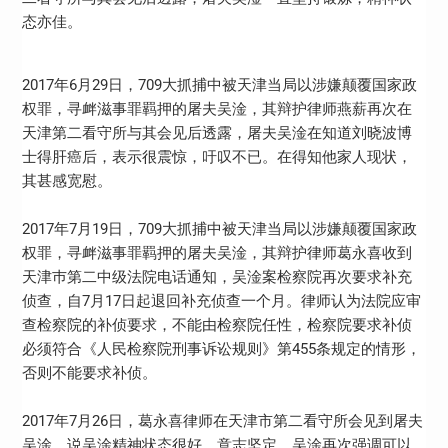
态亦佳。
2017年6月29日，709大抓捕中被天津当局以涉嫌颠覆国家政
权罪，寻衅滋事罪羁押的屠夫吴淦，其辩护律师燕薪再次在
天津第二看守所与其会见后透露，屠夫吴淦在知道刘晓波博
士得肝癌后，表示很震惊，吁叹不已。在得知他家人现状，
其甚感宽慰。
2017年7月19日，709大抓捕中被天津当局以涉嫌颠覆国家政
权罪，寻衅滋事罪羁押的屠夫吴淦，其辩护律师葛永喜收到
天津巿第二中级法院电话通知，吴淦案检察院再次要求补充
侦查，自7月17日起退回补充侦查一个月。律师认为法院应审
查检察院的补侦要求，不能由检察院任性，检察院要求补侦
必须符合《人民检察院刑事诉讼规则》第455条规定的情形，
否则不能要求补侦。
2017年7月26日，葛永喜律师在天津市第二看守所会见到屠夫
吴淦，说吴淦精神状态很好，意志坚定，吴淦再次强调可以