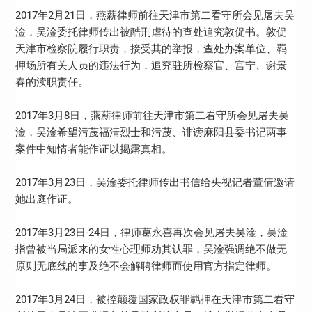
2017年2月21日，燕薪律师前往天津市第二看守所会见屠夫吴
淦，吴淦委托律师传出被酷刑虐待的查处追究敦促书。敦促
天津市检察院履行职责，接受其的举报，查处办案单位、羁
押场所有关人员的违法行为，追究驻所检察官、宫宁、谢景
春的渎职责任。
2017年3月8日，燕薪律师前往天津市第二看守所会见屠夫吴
淦，吴淦希望污蔑福清烈士和污蔑、诽谤麻阳县委书记两事
案件中知情者能作证以揭露真相。
2017年3月23日，吴淦委托律师传出书信给央视记者董倩邀请
她出庭作证。
2017年3月23日-24日，律师葛永喜再次会见屠夫吴淦，吴淦
指曾被当局派来的女性心理师劝其认罪，吴淦强调绝不做无
原则无底线的事及绝不会解聘律师而使用官方指定律师。
2017年3月24日，被控颠覆国家政权罪羁押在天津市第二看守