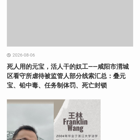
2026-08-06
死人用的元宝，活人干的奴工——咸阳市渭城
区看守所虐待被监管人部分线索汇总：叠元
宝、铅中毒、任务制体罚、死亡封锁