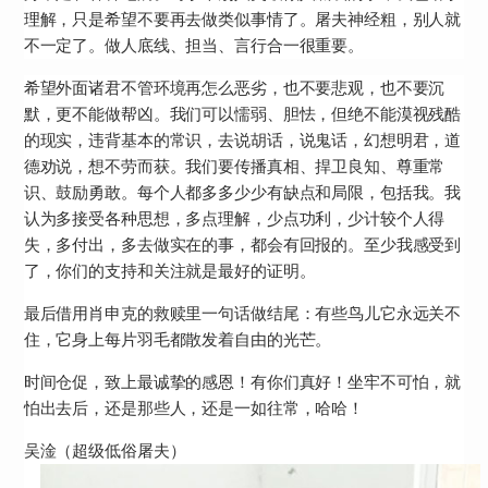
理解，只是希望不要再去做类似事情了。屠夫神经粗，别人就
不一定了。做人底线、担当、言行合一很重要。
希望外面诸君不管环境再怎么恶劣，也不要悲观，也不要沉
默，更不能做帮凶。我们可以懦弱、胆怯，但绝不能漠视残酷
的现实，违背基本的常识，去说胡话，说鬼话，幻想明君，道
德劝说，想不劳而获。我们要传播真相、捍卫良知、尊重常
识、鼓励勇敢。每个人都多多少少有缺点和局限，包括我。我
认为多接受各种思想，多点理解，少点功利，少计较个人得
失，多付出，多去做实在的事，都会有回报的。至少我感受到
了，你们的支持和关注就是最好的证明。
最后借用肖申克的救赎里一句话做结尾：有些鸟儿它永远关不
住，它身上每片羽毛都散发着自由的光芒。
时间仓促，致上最诚挚的感恩！有你们真好！坐牢不可怕，就
怕出去后，还是那些人，还是一如往常，哈哈！
吴淦（超级低俗屠夫）