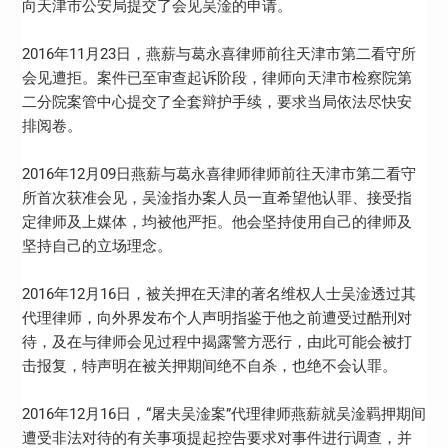
向天津市公安局提交了会见吴淦的申请。
2016年11月23日，燕薪与葛永喜律师前往天津市第二看守所
会见遭拒。案件已至审查起诉阶段，律师向天津市检察院第
二分院案管中心提交了全套辩护手续，要求当局依法尽快安
排阅卷。
2016年12月09日燕薪与葛永喜律师律师前往天津市第二看守
所首次获准会见，吴淦指办案人员一直希望他认罪、接受指
定律师及上媒体，均被他严拒。他会坚持使用自己的律师及
坚持自己的立场理念。
2016年12月16日，被关押在天津的著名维权人士吴淦透过其
代理律师，向外界发布个人声明指鉴于他之前遭受过酷刑对
待，及在与律师会见过程中揭露警方恶行，由此可能会被打
击报复，特声明在被关押期间绝不自杀，也绝不会认罪。
2016年12月16日，“屠夫吴淦案”代理律师燕薪就吴淦羁押期间
遭受非法对待的有关事项提起控告要求对事件进行调查，并