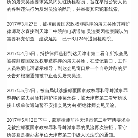
所的屠夫吴淦要求紧急约见驻所检察员，旨在举报公安人员
的各种违法行为及对吴淦的酷刑，并举报其它犯罪线索。
2017年3月27日，被控颠覆国家政权罪羁押的屠夫吴淦其辩护
律师葛永喜接到天津二中院的电话通知:吴淦案因检察院认为
需要补充侦查，建议延期，已于3月24号退回检察院。
2017年4月6日，辩护律师燕薪到达天津市第二看守所拟会见
被控颠覆国家政权罪遭羁押的屠夫吴淦，在登记窗口，工作
人员称要电话请示领导，到达会见窗口后一个自称姓彭的所
长告知根据通知被中止会见屠夫吴淦。
2017年5月2日，被当局以涉嫌颠覆国家政权罪和寻衅滋事罪
羁押的屠夫吴淦其辩护律师葛永喜，被天津市第二看守所以
接上级单位通知暂不安排会见为由 拒绝律师会见吴淦。
2017年5月12日下午，燕薪律师前往天津市第二看守所要求会
见被控颠覆国家政权罪和寻衅滋事罪的吴淦再次被拒，看守
所答复是接办案单位天津市第二中级人民法院的通知。