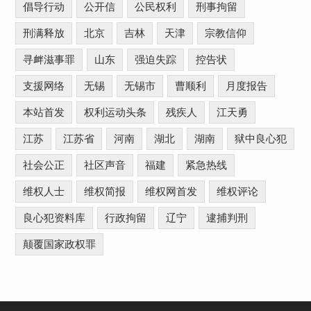
倡导行动
公开信
公民权利
刑事拘留
刑满释放
北京
吉林
天津
宗教信仰
寻衅滋事罪
山东
强迫失踪
控告状
支援网络
无锡
无锡市
曹顺利
月度报告
本站首发
权利运动头条
残疾人
江天勇
江苏
江苏省
河南
湖北
湖南
狱中良心犯
社会公正
社区声音
福建
紧急热线
维权人士
维权简报
维权网首发
维权评论
良心犯资料库
行政拘留
辽宁
逮捕判刑
颠覆国家政权罪