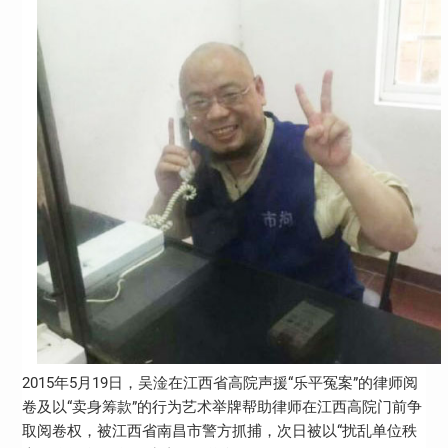
2015年5月19日，吴淦在江西省高院声援“乐平冤案”的律师阅
卷及以“卖身筹款”的行为艺术举牌帮助律师在江西高院门前争
取阅卷权，被江西省南昌市警方抓捕，次日被以“扰乱单位秩