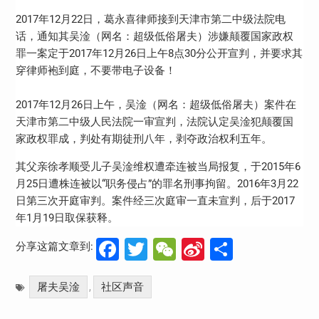
2017年12月22日，葛永喜律师接到天津市第二中级法院电
话，通知其吴淦（网名：超级低俗屠夫）涉嫌颠覆国家政权
罪一案定于2017年12月26日上午8点30分公开宣判，并要求其
穿律师袍到庭，不要带电子设备！
2017年12月26日上午，吴淦（网名：超级低俗屠夫）案件在
天津市第二中级人民法院一审宣判，法院认定吴淦犯颠覆国
家政权罪成，判处有期徒刑八年，剥夺政治权利五年。
其父亲徐孝顺受儿子吴淦维权遭牵连被当局报复，于2015年6
月25日遭株连被以“职务侵占”的罪名刑事拘留。2016年3月22
日第三次开庭审判。案件经三次庭审一直未宣判，后于2017
年1月19日取保获释。
Facebook
Twitter
WeChat
Sina
分
分享这篇文章到:
Weibo
享
屠夫吴淦
社区声音
,