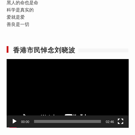
黑人的命也是命
科学是真实的
爱就是爱
善良是一切
香港市民悼念刘晓波
视
频
播
放
器
00:00
02:46