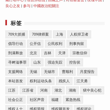
藏行动中心
|
维吾尔在线
|
西藏之声
|
对话基金会
|
玫瑰中国
|
良心之友
|
参与
|
中國政治犯關注
标签
709大抓捕
709律师案
上海
人权捍卫者
倡导行动
公开信
公民权利
刑事拘留
刑满释放
北京
吉林
天津
宗教信仰
寻衅滋事罪
山东
强迫失踪
控告状
支援网络
无锡
无锡市
曹顺利
月度报告
本站首发
权利运动头条
残疾人
江天勇
江苏
江苏省
河南
湖北
湖南
狱中良心犯
社会公正
社区声音
福建
紧急热线
维权人士
维权简报
维权网首发
维权评论