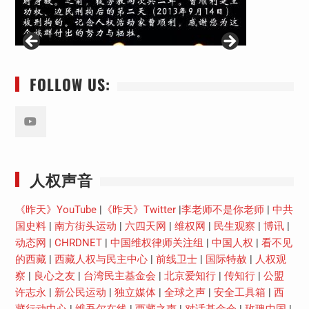
FOLLOW US:
Youtube
人权声音
《昨天》YouTube
|
《昨天》Twitter
|
李老师不是你老师
|
中共
国史料
|
南方街头运动
|
六四天网
|
维权网
|
民生观察
|
博讯
|
动态网
|
CHRDNET
|
中国维权律师关注组
|
中国人权
|
看不见
的西藏
|
西藏人权与民主中心
|
前线卫士
|
国际特赦
|
人权观
察
|
良心之友
|
台湾民主基金会
|
北京爱知行
|
传知行
|
公盟
许志永
|
新公民运动
|
独立媒体
|
全球之声
|
安全工具箱
|
西