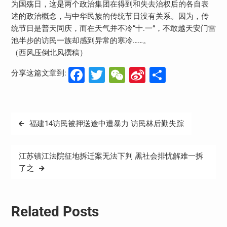
为国殇日，这是两个政治集团在得到和失去治权后的各自表
述的政治概念，与中华民族的传统节日没有关系。因为，传
统节日是普天同庆，而在天气并不冷“十.一”，不敢越天安门雷
池半步的访民一族却感到异常的寒冷……。
（西风压倒北风撰稿）
Facebook
Twitter
WeChat
Sina
分
分享这篇文章到:
Weibo
享
文
福建14访民被押送途中遭暴力 访民林后勤失踪
章
导
江苏镇江法院征地拆迁案无法下判 黑社会排忧解难一拆
航
了之
Related Posts