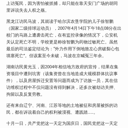
上访冤民，因为害怕被抓捕，却只能在靠天安门广场的胡同
里诉说失去人权之殇。
黑龙江访民马波，其就读于哈尔滨农垦学院的儿子徐智鹏
（国家二级排球运动员），2007年4月14日下午18点08分在出
校门的马路上遭袭击死亡，在有监控录像的情况下，公安机
关认定死亡不明，学校更是称徐智鹏为药物过敏死亡。虽然
最后的司法鉴定结论为：“外力作用下倒地致左心房破裂心包
填塞死亡”。但该案至今未破，马波在京喊冤三年余。
湖南访民黄光玉，因2004年相信地方政府的宣传，结果在集
资项目中遭到坑害（该集资曾在当地造成大规模群体抗议事
件），以及房屋拆迁安置等问题而成为了访族一员，其在信
访维权过程中不仅问题没有得到解决，还多次被劫访关押、
拘留以及反复劳教。
还有来自辽宁、河南、江苏等地的土地被征和房屋被拆的访
民，都在诉说着自己的权利被漠视、遭践踏……。
十月一日，共产党把这一天定为国庆日，国民党把这一天定