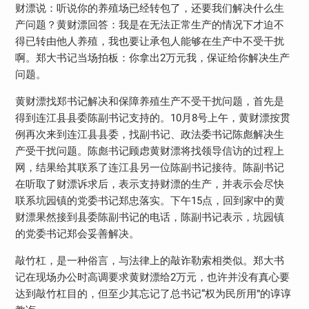
财漂说：听说你的养殖场已经转包了，还要我们解决什么生
产问题？黄财漂回答：我是在无法正常生产的情况下才迫不
得已转由他人养殖，我也要让承包人能够在生产中不受干扰
啊。郑大书记当场拍板：你拿出2万元我，保证给你解决生产
问题。
黄财漂找郑书记解决和保障养殖生产不受干扰问题，首先是
得到连江县县委陈副书记支持的。10月8号上午，黄财漂按贯
例再次来到连江县县委，找副书记、政法委书记陈彪解决生
产受干扰问题。陈彪书记顾虑黄财漂将找领导信访的过程上
网，结果给其联系了连江县另一位陈副书记接待。陈副书记
在听取了财漂诉求后，表示支持财漂的生产，并表示会尽快
联系坑园镇的党委书记郑忠落实。下午15点，回到家中的黄
财漂果然接到县委陈副书记的电话，陈副书记表示，坑园镇
的党委书记郑会妥善解决。
敲竹杠，是一种俗言，与法律上的敲诈勒索相类似。郑大书
记在现场办公时高调要求黄财漂给2万元，也许并没有真心要
达到敲竹杠目的，但至少其忘记了总书记“权为民所用”的谆谆