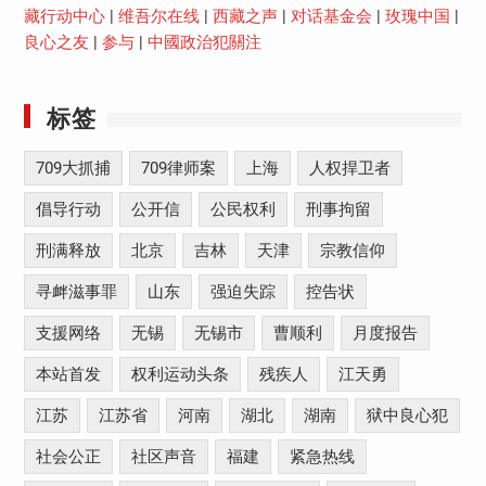
藏行动中心
|
维吾尔在线
|
西藏之声
|
对话基金会
|
玫瑰中国
|
良心之友
|
参与
|
中國政治犯關注
标签
709大抓捕
709律师案
上海
人权捍卫者
倡导行动
公开信
公民权利
刑事拘留
刑满释放
北京
吉林
天津
宗教信仰
寻衅滋事罪
山东
强迫失踪
控告状
支援网络
无锡
无锡市
曹顺利
月度报告
本站首发
权利运动头条
残疾人
江天勇
江苏
江苏省
河南
湖北
湖南
狱中良心犯
社会公正
社区声音
福建
紧急热线