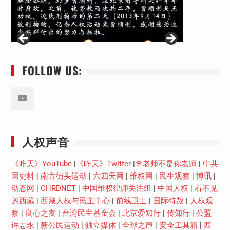
FOLLOW US:
Youtube
人权声音
《昨天》YouTube
|
《昨天》Twitter
|
李老师不是你老师
|
中共
国史料
|
南方街头运动
|
六四天网
|
维权网
|
民生观察
|
博讯
|
动态网
|
CHRDNET
|
中国维权律师关注组
|
中国人权
|
看不见
的西藏
|
西藏人权与民主中心
|
前线卫士
|
国际特赦
|
人权观
察
|
良心之友
|
台湾民主基金会
|
北京爱知行
|
传知行
|
公盟
许志永
|
新公民运动
|
独立媒体
|
全球之声
|
安全工具箱
|
西