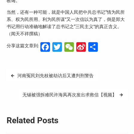
教诲。
当然，还有一种可能，就是中国人民把中共总书记“情为民所
系、权为民所用、利为民所谋”又一次信以为真了，倒是郑大
书记用行动准确地解读了总书记之“三民主义”的真正含义。
（闻天不祥撰稿）
Facebook
Twitter
WeChat
Sina
分
分享这篇文章到:
Weibo
享
文
河南冤民刘先枝被劫访后又遭判刑警告
章
导
无锡被强拆难民许海凤再次发出求救信【视频】
航
Related Posts