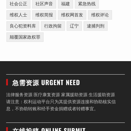
社会公正
社区声音
福建
紧急热线
维权人士
维权简报
维权网首发
维权评论
良心犯资料库
行政拘留
辽宁
逮捕判刑
颠覆国家政权罪
急需资源 URGENT NEED
法律服务资源 医疗康复资源 家属援助资源 生活援助资源
请注意：权利运动平台只为其提供资源连接和协助核实信
息，不协助转账和经手资金捐赠或者转赠事宜。
在线投稿 ONLINE SUBMIT