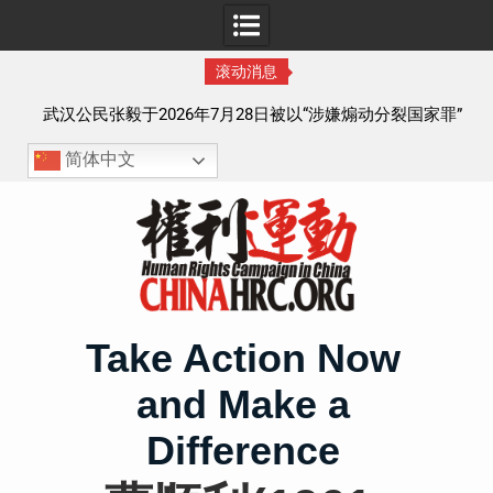
滚动消息
察以
武汉公民张毅于2026年7月28日被以“涉嫌煽动分裂国家罪”
执行逮捕 目前羁押在拉萨市看守所
简体中文
Skip
to
content
Take Action Now
and Make a
Difference