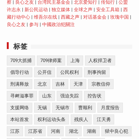
察
|
良心之友
|
台湾民主基金会
|
北京爱知行
|
传知行
|
公盟
许志永
|
新公民运动
|
独立媒体
|
全球之声
|
安全工具箱
|
西
藏行动中心
|
维吾尔在线
|
西藏之声
|
对话基金会
|
玫瑰中国
|
良心之友
|
参与
|
中國政治犯關注
标签
709大抓捕
709律师案
上海
人权捍卫者
倡导行动
公开信
公民权利
刑事拘留
刑满释放
北京
吉林
天津
宗教信仰
寻衅滋事罪
山东
强迫失踪
控告状
支援网络
无锡
无锡市
曹顺利
月度报告
本站首发
权利运动头条
残疾人
江天勇
江苏
江苏省
河南
湖北
湖南
狱中良心犯