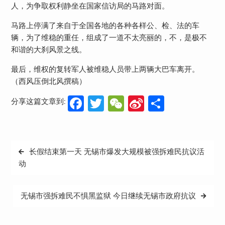
人，为争取权利静坐在国家信访局的马路对面。
马路上停满了来自于全国各地的各种各样公、检、法的车
辆，为了维稳的重任，组成了一道不太亮丽的，不，是极不
和谐的大刹风景之线。
最后，维权的复转军人被维稳人员带上两辆大巴车离开。
（西风压倒北风撰稿）
Facebook
Twitter
WeChat
Sina
分
分享这篇文章到:
Weibo
享
文
长假结束第一天 无锡市爆发大规模被强拆难民抗议活
章
动
导
航
无锡市强拆难民不惧黑监狱 今日继续无锡市政府抗议