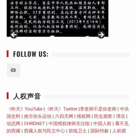
FOLLOW US:
Youtube
人权声音
《昨天》YouTube
|
《昨天》Twitter
|
李老师不是你老师
|
中共
国史料
|
南方街头运动
|
六四天网
|
维权网
|
民生观察
|
博讯
|
动态网
|
CHRDNET
|
中国维权律师关注组
|
中国人权
|
看不见
的西藏
|
西藏人权与民主中心
|
前线卫士
|
国际特赦
|
人权观