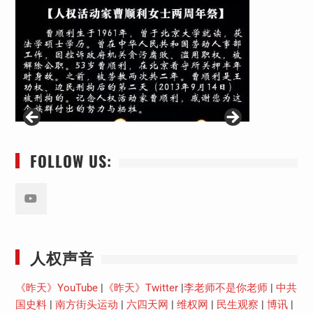
FOLLOW US:
Youtube
人权声音
《昨天》YouTube
|
《昨天》Twitter
|
李老师不是你老师
|
中共
国史料
|
南方街头运动
|
六四天网
|
维权网
|
民生观察
|
博讯
|