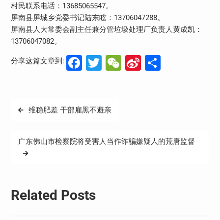
村民联系电话：13685065547。
屏南县屏城乡党委书记陆东眩：13706047288。
屏南县人大常委会副主任兼分管垃圾处理厂负责人黄成凯：
13706047082。
Facebook
Twitter
WeChat
Sina
分
分享这篇文章到:
Weibo
享
文
维稳肥差 干部雇黑不避亲
章
导
广东佛山市检察院将受害人当作诈骗嫌疑人的荒唐监督
航
Related Posts