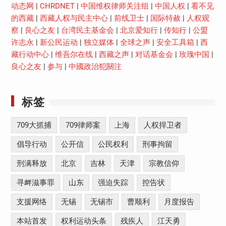
动态网
|
CHRDNET
|
中国维权律师关注组
|
中国人权
|
看不见
的西藏
|
西藏人权与民主中心
|
前线卫士
|
国际特赦
|
人权观
察
|
良心之友
|
台湾民主基金会
|
北京爱知行
|
传知行
|
公盟
许志永
|
新公民运动
|
独立媒体
|
全球之声
|
安全工具箱
|
西
藏行动中心
|
维吾尔在线
|
西藏之声
|
对话基金会
|
玫瑰中国
|
良心之友
|
参与
|
中國政治犯關注
标签
709大抓捕
709律师案
上海
人权捍卫者
倡导行动
公开信
公民权利
刑事拘留
刑满释放
北京
吉林
天津
宗教信仰
寻衅滋事罪
山东
强迫失踪
控告状
支援网络
无锡
无锡市
曹顺利
月度报告
本站首发
权利运动头条
残疾人
江天勇