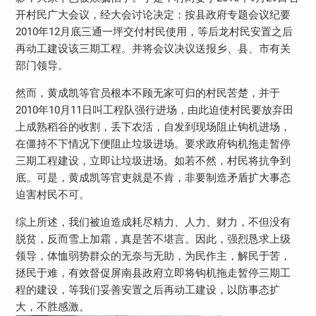
开村民广大会议，经大会讨论决定：按县政府专题会议纪要
2010年12月底三通一坪交付村民使用，等后龙村民安置之后
再动工建设该三期工程。并将会议决议送报乡、县、市有关
部门领导。
然而，黄成凯等官员根本不顾无家可归的村民苦楚，并于
2010年10月11日叫工程队强行进场，由此迫使村民要放弃田
上成熟稻谷的收割，丢下农活，自发到现场阻止钩机进场，
在僵持不下情况下便阻止垃圾进场。要求政府钩机拖走暂停
三期工程建设，立即让垃圾进场。如若不然，村民将抗争到
底。可是，黄成凯等官吏就是不肯，非要制造矛盾扩大事态
迫害村民不可。
综上所述，我们被迫造成耗尽精力、人力、财力，不但没有
脱贫，反而雪上加霜，真是苦不堪言。因此，强烈恳求上级
领导，体恤弱势群众的无奈与无助，为民作主，解民于苦，
拯民于难，有效督促屏南县政府立即将钩机拖走暂停三期工
程的建设，等我们妥善安置之后再动工建设，以防事态扩
大，不胜感激。