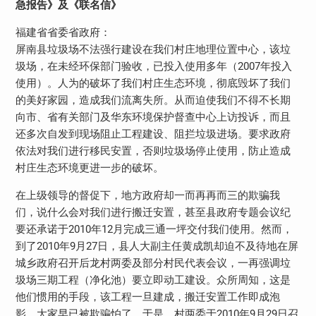
急报告》及《联名信》
福建省省委省政府：
屏南县垃圾场不法强行建设在我们村庄地理位置中心，该垃
圾场，在未经环保部门验收，已投入使用多年（2007年投入
使用）。人为的破坏了我们村庄生态环境，彻底毁坏了我们
的美好家园，造成我们流离失所。从而迫使我们不得不长期
向市、省有关部门及华东环境保护督查中心上访投诉，而且
还多次自发到现场阻止工程建设、阻拦垃圾进场。要求政府
依法对我们进行移民安置，否则垃圾场停止使用，防止造成
村庄生态环境更进一步的破坏。
在上级领导的督促下，地方政府却一而再再而三的欺骗我
们，说什么会对我们进行搬迁安置，甚至县政府专题会议纪
要还承诺于2010年12月完成三通一坪交付我们使用。然而，
到了2010年9月27日，县人大副主任黄成凯却迫不及待地在屏
城乡政府召开后龙村两委及部分村民代表会议，一再强调垃
圾场三期工程（净化池）要立即动工建设。众所周知，这是
他们惯用的手段，该工程一旦建成，搬迁安置工作即成泡
影，大家早已被欺骗怕了。于是，村两委于2010年9月29日召