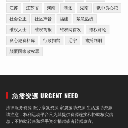
江苏
江苏省
河南
湖北
湖南
狱中良心犯
社会公正
社区声音
福建
紧急热线
维权人士
维权简报
维权网首发
维权评论
良心犯资料库
行政拘留
辽宁
逮捕判刑
颠覆国家政权罪
急需资源 URGENT NEED
法律服务资源 医疗康复资源 家属援助资源 生活援助资源
请注意：权利运动平台只为其提供资源连接和协助核实信
息，不协助转账和经手资金捐赠或者转赠事宜。