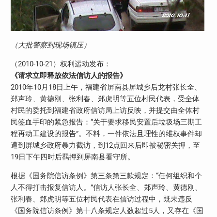
（大批警察到现场镇压）
（2010-10-21）权利运动发布：
《请求立即释放依法信访人的报告》
2010年10月18日上午，福建省屏南县屏城乡后龙村张长全、
郑声玲、黄德刚、张利春、郑虎明等五位村民代表，受全体
村民的委托到福建省政府信访局上访反映，并提交由全体村
民签血手印的紧急报告：“关于要求移民安置后垃圾场三期工
程再动工建设的报告”。不料，一件依法且理性的维权事件却
遭到屏城乡政府暴力截访，到12点回来后即被秘密关押，至
19日下午四时后羁押到屏南县看守所。
根据《国务院信访条例》第三条第三款规定：“任何组织和个
人不得打击报复信访人。”信访人张长全、郑声玲、黄德刚、
张利春、郑虎明等五位村民代表在信访过程中，既未违反
《国务院信访条例》第十八条规定人数超过5人，又存在《国