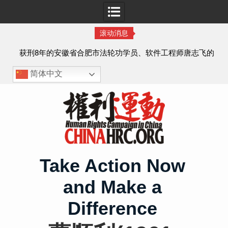
滚动消息
实名
获刑8年的安徽省合肥市法轮功学员、软件工程师唐志飞的
案情及简历
简体中文
Skip
to
content
Take Action Now
and Make a
Difference