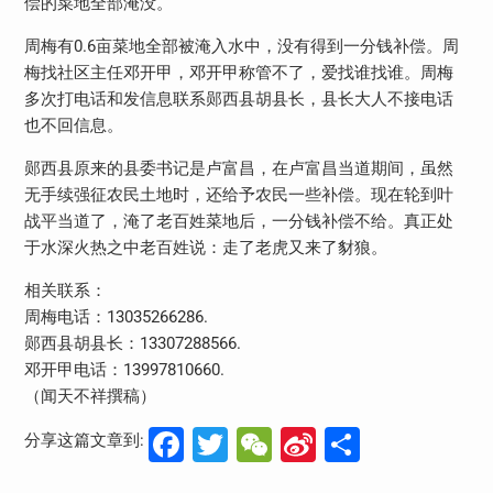
偿的菜地全部淹没。
周梅有0.6亩菜地全部被淹入水中，没有得到一分钱补偿。周
梅找社区主任邓开甲，邓开甲称管不了，爱找谁找谁。周梅
多次打电话和发信息联系郧西县胡县长，县长大人不接电话
也不回信息。
郧西县原来的县委书记是卢富昌，在卢富昌当道期间，虽然
无手续强征农民土地时，还给予农民一些补偿。现在轮到叶
战平当道了，淹了老百姓菜地后，一分钱补偿不给。真正处
于水深火热之中老百姓说：走了老虎又来了豺狼。
相关联系：
周梅电话：13035266286.
郧西县胡县长：13307288566.
邓开甲电话：13997810660.
（闻天不祥撰稿）
Facebook
Twitter
WeChat
Sina
分
分享这篇文章到:
Weibo
享