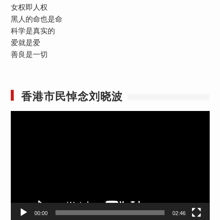
女权即人权
黑人的命也是命
科学是真实的
爱就是爱
善良是一切
香港市民悼念刘晓波
视
频
播
放
器
00:00
02:46