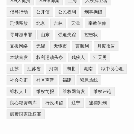
709大抓捕
709律师案
上海
人权捍卫者
倡导行动
公开信
公民权利
刑事拘留
刑满释放
北京
吉林
天津
宗教信仰
寻衅滋事罪
山东
强迫失踪
控告状
支援网络
无锡
无锡市
曹顺利
月度报告
本站首发
权利运动头条
残疾人
江天勇
江苏
江苏省
河南
湖北
湖南
狱中良心犯
社会公正
社区声音
福建
紧急热线
维权人士
维权简报
维权网首发
维权评论
良心犯资料库
行政拘留
辽宁
逮捕判刑
颠覆国家政权罪