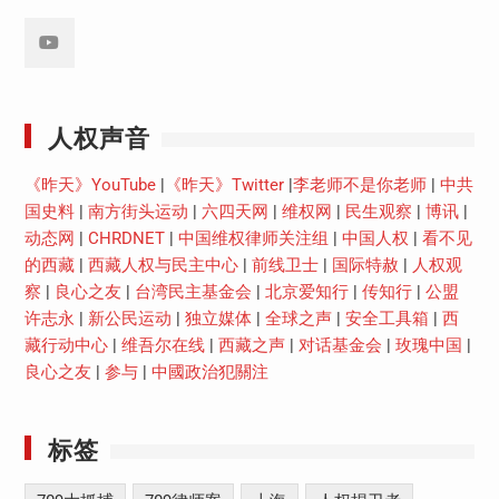
Youtube
人权声音
《昨天》YouTube
|
《昨天》Twitter
|
李老师不是你老师
|
中共
国史料
|
南方街头运动
|
六四天网
|
维权网
|
民生观察
|
博讯
|
动态网
|
CHRDNET
|
中国维权律师关注组
|
中国人权
|
看不见
的西藏
|
西藏人权与民主中心
|
前线卫士
|
国际特赦
|
人权观
察
|
良心之友
|
台湾民主基金会
|
北京爱知行
|
传知行
|
公盟
许志永
|
新公民运动
|
独立媒体
|
全球之声
|
安全工具箱
|
西
藏行动中心
|
维吾尔在线
|
西藏之声
|
对话基金会
|
玫瑰中国
|
良心之友
|
参与
|
中國政治犯關注
标签