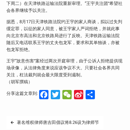
下周二）在天津铁路运输法院重新审理。“王宇关注团”希望社
会各界继续予以关注。
据悉，8月17日天津铁路法院约王宇的家人商谈，拟以过失判
缓定罪，以征的家人同意，被王宇家人严词拒绝，并就此事
向北京市高法和北京铁路局进行了反映。天津铁路运输法院
随后又电话联系王宇的丈夫包龙军，要求和其单独谈，亦被
包龙军拒绝。
王宇“故意伤害”案经过两次开庭审理，由于公诉人拒绝提供现
场录像，从法律角度来说应该争议不大。只要社会各界共同
关注，枉法裁判就会最大限度受到遏制。
（胡军撰稿）
Facebook
Twitter
WeChat
Sina
分
分享这篇文章到:
Weibo
享
文
著名维权律师唐吉田倡议将8.26设为律师节
章