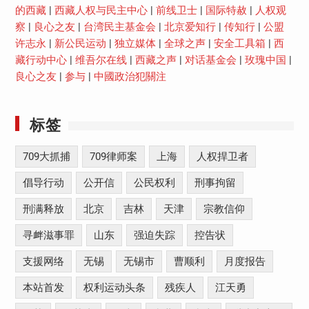
的西藏
|
西藏人权与民主中心
|
前线卫士
|
国际特赦
|
人权观
察
|
良心之友
|
台湾民主基金会
|
北京爱知行
|
传知行
|
公盟
许志永
|
新公民运动
|
独立媒体
|
全球之声
|
安全工具箱
|
西
藏行动中心
|
维吾尔在线
|
西藏之声
|
对话基金会
|
玫瑰中国
|
良心之友
|
参与
|
中國政治犯關注
标签
709大抓捕
709律师案
上海
人权捍卫者
倡导行动
公开信
公民权利
刑事拘留
刑满释放
北京
吉林
天津
宗教信仰
寻衅滋事罪
山东
强迫失踪
控告状
支援网络
无锡
无锡市
曹顺利
月度报告
本站首发
权利运动头条
残疾人
江天勇