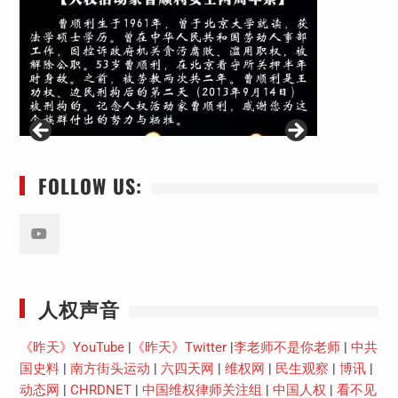
FOLLOW US:
Youtube
人权声音
《昨天》YouTube
|
《昨天》Twitter
|
李老师不是你老师
|
中共
国史料
|
南方街头运动
|
六四天网
|
维权网
|
民生观察
|
博讯
|
动态网
|
CHRDNET
|
中国维权律师关注组
|
中国人权
|
看不见