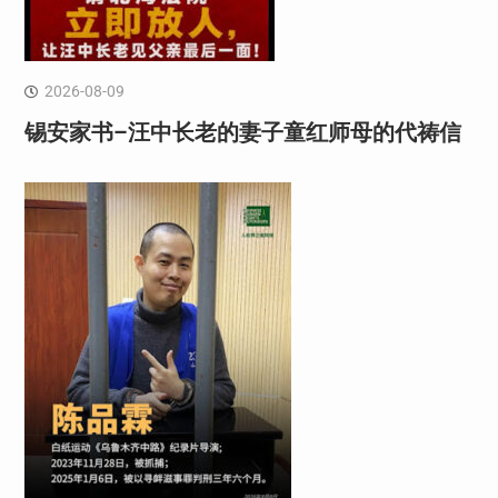
2026-08-09
锡安家书–汪中长老的妻子童红⁩师母的代祷信