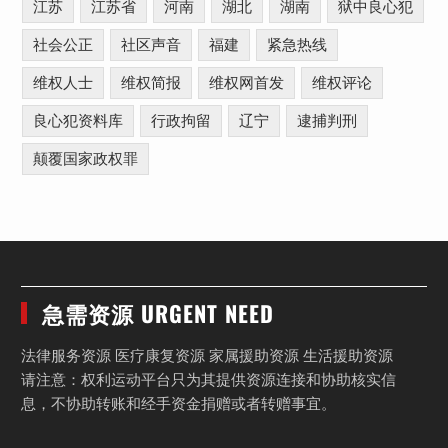
江苏
江苏省
河南
湖北
湖南
狱中良心犯
社会公正
社区声音
福建
紧急热线
维权人士
维权简报
维权网首发
维权评论
良心犯资料库
行政拘留
辽宁
逮捕判刑
颠覆国家政权罪
急需资源 URGENT NEED
法律服务资源 医疗康复资源 家属援助资源 生活援助资源
请注意：权利运动平台只为其提供资源连接和协助核实信
息，不协助转账和经手资金捐赠或者转赠事宜。