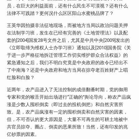
员，在巨大的利益面前，还有什么民生不可漠视？还有什么
法律不可践踏？更何况什么区区阳山水蜜桃品牌了？
王英华因拍摄非法征地现场，而被地方当局以政治问题关押
在法制学习班，发生在已经有完善的《土地管理法》以及配
套的[2004]国发28号文件之后，尤其是中共中央[2009]发出的
《立即取缔为维权人士办学习班》通知以及[2010]国务院《关
于进一步严格征地拆迁管理工作切实维护群众合法权益》的
紧急通知之后，我们不明白究竟是中央政府的政令已经出不
了中南海？还是中央政府和地方当局在掠夺老百姓财产上唱
红脸和白脸？
近两年，农产品进入了无法控制的成倍翻番时期，党的御用
专家和党的喉舌开始出场进行“正确的”舆论导向，称农产品疯
涨是少数人囤积倒卖（即过去的投机倒把）和自然灾害所
致。是，农产品疯涨有一定的囤积倒卖和自然灾害的因素，
但，不可否认的更大原因是，大量不可再生的可耕土地被中
共官员掠夺、圈占、倒卖的恶果所致！当然，还有印发的兆
亿钞票的因素。