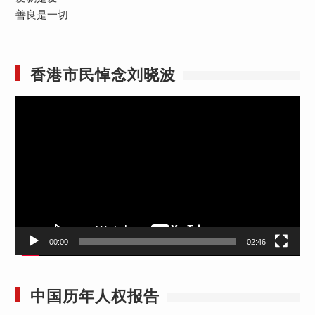
善良是一切
香港市民悼念刘晓波
视
频
播
放
器
00:00
02:46
中国历年人权报告