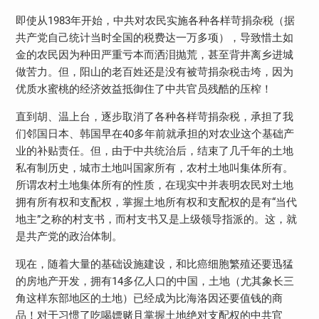
即使从1983年开始，中共对农民实施各种各样苛捐杂税（据
共产党自己统计当时全国的税费达一万多项），导致惜土如
金的农民因为种田严重亏本而洒泪抛荒，甚至背井离乡进城
做苦力。但，阳山的老百姓还是没有被苛捐杂税击垮，因为
优质水蜜桃的经济效益抵御住了中共官员残酷的压榨！
直到胡、温上台，逐步取消了各种各样苛捐杂税，承担了我
们邻国日本、韩国早在40多年前就承担的对农业这个基础产
业的补贴责任。但，由于中共统治后，结束了几千年的土地
私有制历史，城市土地叫国家所有，农村土地叫集体所有。
所谓农村土地集体所有的性质，在现实中并表明农民对土地
拥有所有权和支配权，掌握土地所有权和支配权的是有“当代
地主”之称的村支书，而村支书又是上级领导指派的。这，就
是共产党的政治体制。
现在，随着大量的基础设施建设，和比癌细胞繁殖还要迅猛
的房地产开发，拥有14多亿人口的中国，土地（尤其象长三
角这样东部地区的土地）已经成为比海洛因还要值钱的商
品！对于习惯了吃喝嫖赌且掌握土地绝对支配权的中共官