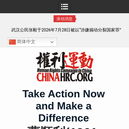
滚动消息
察以
武汉公民张毅于2026年7月28日被以“涉嫌煽动分裂国家罪”
执行逮捕 目前羁押在拉萨市看守所
简体中文
Skip
to
content
Take Action Now
and Make a
Difference