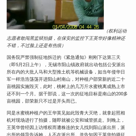
（权利运动
志愿者敢闯黑监狱拍摄，在保安的监控下王英华好像精神还
不错，不过脸上还是有伤痕）
国务院严禁强制征地拆迁的《紧急通知》刚刚下达第三天
（即5月2日上午），无锡市阳山镇政府就出动包括公安派出
所在内的大批人马和大型推土机等机械设备，如当年侵华日
军一样浩浩荡荡开进阳山村南山，对种植户邵荣新的近二十
亩桃园实施毁灭，此时，桃树上的几万斤水蜜桃离成熟上市
还不到一个月。据干部说，这一次的征地目标是南山的200多
亩桃园，邵荣新只不过是开头而已。
同是水蜜桃种植户的王华英见如此毁青大灭绝，就拿起照相
机对现场进行了拍摄，随即就被公安和城管抓走。到晚上，
王英华曾经因上访维权而遭株连的女儿找到阳山派出所，派
出所的领导告诉她，人不在派出所。并告知因王英华拍摄征