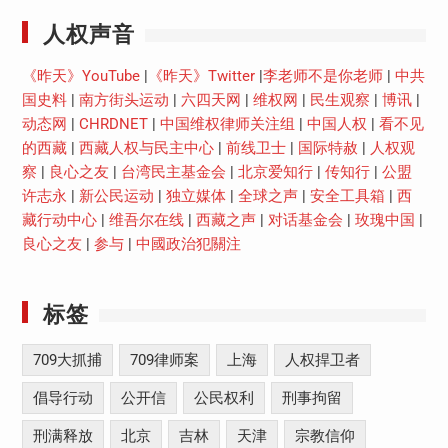
人权声音
《昨天》YouTube
|
《昨天》Twitter
|
李老师不是你老师
|
中共
国史料
|
南方街头运动
|
六四天网
|
维权网
|
民生观察
|
博讯
|
动态网
|
CHRDNET
|
中国维权律师关注组
|
中国人权
|
看不见
的西藏
|
西藏人权与民主中心
|
前线卫士
|
国际特赦
|
人权观
察
|
良心之友
|
台湾民主基金会
|
北京爱知行
|
传知行
|
公盟
许志永
|
新公民运动
|
独立媒体
|
全球之声
|
安全工具箱
|
西
藏行动中心
|
维吾尔在线
|
西藏之声
|
对话基金会
|
玫瑰中国
|
良心之友
|
参与
|
中國政治犯關注
标签
709大抓捕
709律师案
上海
人权捍卫者
倡导行动
公开信
公民权利
刑事拘留
刑满释放
北京
吉林
天津
宗教信仰