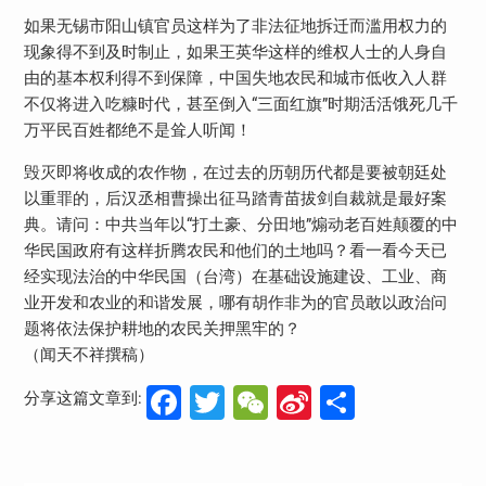
如果无锡市阳山镇官员这样为了非法征地拆迁而滥用权力的
现象得不到及时制止，如果王英华这样的维权人士的人身自
由的基本权利得不到保障，中国失地农民和城市低收入人群
不仅将进入吃糠时代，甚至倒入“三面红旗”时期活活饿死几千
万平民百姓都绝不是耸人听闻！
毁灭即将收成的农作物，在过去的历朝历代都是要被朝廷处
以重罪的，后汉丞相曹操出征马踏青苗拔剑自裁就是最好案
典。请问：中共当年以“打土豪、分田地”煽动老百姓颠覆的中
华民国政府有这样折腾农民和他们的土地吗？看一看今天已
经实现法治的中华民国（台湾）在基础设施建设、工业、商
业开发和农业的和谐发展，哪有胡作非为的官员敢以政治问
题将依法保护耕地的农民关押黑牢的？
（闻天不祥撰稿）
Facebook
Twitter
WeChat
Sina
分
分享这篇文章到:
Weibo
享