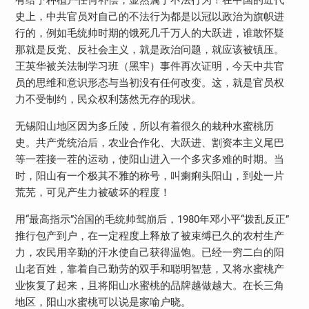
史上，中共官员对自己的不法行为都是以冠以政治为旗帜进
行的，例如毛统帅时期的饿死几千万人的大跃进，谁敢怀疑
那就是反党、反社会主义，就是政治问题，就应该被镇压。
王英华被关法制学习班（黑牢）事件再次证明，今天中共官
员的思维和意识形态与当初没有任何改变。这，就是官员权
力不受制约，民众权利荡然无存的现状。
无锡阳山地区因为多丘陵，所以有着很久的栽种水蜜桃历
史。共产党统治后，农业合作化、大跃进、割资本主义尾巴
等一茬接一茬的运动，使阳山进入一个多灾多难的时期。当
时，阳山有一个极其不雅的称号，叫瘌痢头阳山，到处一片
荒芜，可见产生力被破坏的程度！
用“最高指示”治国的毛统帅驾崩后，1980年邓小平“拨乱反正”
推行包产到户，在一定程度上释放了被束缚已久的农村生产
力，农民用辛勤的汗水使自己获得温饱。已经一穷二白的阳
山老百姓，靠着自己勤劳的双手和聪明智慧，又将水蜜桃产
业恢复了起来，且将阳山水蜜桃的品牌越做越大。在长三角
地区，阳山水蜜桃可以说是家喻户晓。