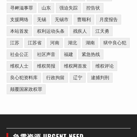
寻衅滋事罪
山东
强迫失踪
控告状
支援网络
无锡
无锡市
曹顺利
月度报告
本站首发
权利运动头条
残疾人
江天勇
江苏
江苏省
河南
湖北
湖南
狱中良心犯
社会公正
社区声音
福建
紧急热线
维权人士
维权简报
维权网首发
维权评论
良心犯资料库
行政拘留
辽宁
逮捕判刑
颠覆国家政权罪
急需资源 URGENT NEED