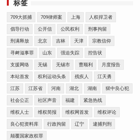
标签
709大抓捕
709律师案
上海
人权捍卫者
倡导行动
公开信
公民权利
刑事拘留
刑满释放
北京
吉林
天津
宗教信仰
寻衅滋事罪
山东
强迫失踪
控告状
支援网络
无锡
无锡市
曹顺利
月度报告
本站首发
权利运动头条
残疾人
江天勇
江苏
江苏省
河南
湖北
湖南
狱中良心犯
社会公正
社区声音
福建
紧急热线
维权人士
维权简报
维权网首发
维权评论
良心犯资料库
行政拘留
辽宁
逮捕判刑
颠覆国家政权罪