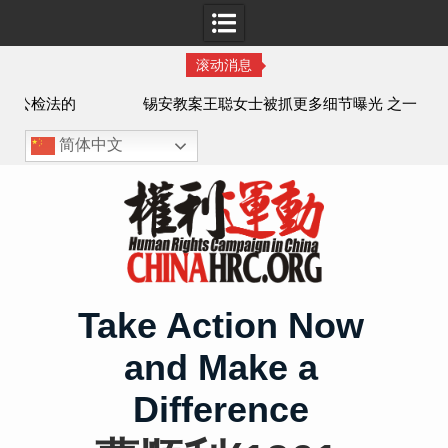
滚动消息
法的
锡安教案王聪女士被抓更多细节曝光 之一
简体中文
Skip
to
content
Take Action Now
and Make a
Difference