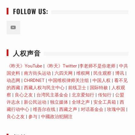
FOLLOW US:
Youtube
人权声音
《昨天》YouTube
|
《昨天》Twitter
|
李老师不是你老师
|
中共
国史料
|
南方街头运动
|
六四天网
|
维权网
|
民生观察
|
博讯
|
动态网
|
CHRDNET
|
中国维权律师关注组
|
中国人权
|
看不见
的西藏
|
西藏人权与民主中心
|
前线卫士
|
国际特赦
|
人权观
察
|
良心之友
|
台湾民主基金会
|
北京爱知行
|
传知行
|
公盟
许志永
|
新公民运动
|
独立媒体
|
全球之声
|
安全工具箱
|
西
藏行动中心
|
维吾尔在线
|
西藏之声
|
对话基金会
|
玫瑰中国
|
良心之友
|
参与
|
中國政治犯關注