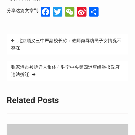
Facebook
Twitter
WeChat
Sina
分
分享这篇文章到:
Weibo
享
文
北京顺义三中严副校长称：教师侮辱访民子女情况不
章
存在
导
航
张家港市被拆迁人集体向驻宁中央第四巡查组举报政府
违法拆迁
Related Posts