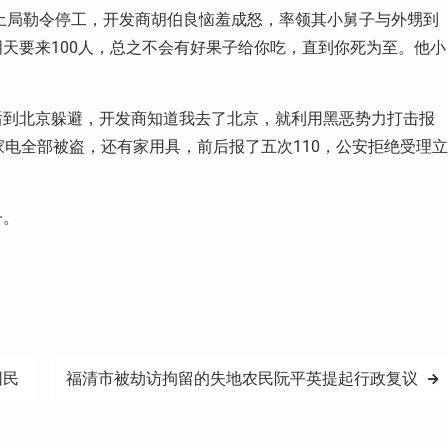
国土局勒令停工，开发商胡伯良恼羞成怒，率领其小舅子与外甥到
天要来100人，总之不会有好果子给你吃，直到你死为至。他小
后到北京躲避，开发商知道我去了北京，就利用黑恶势力打击报
家电全部被盗，还有家用具，前后报了五次110，公安拒绝受理立
子。
网民
福清市被劫访拘留的失地农民阮平英提起行政复议