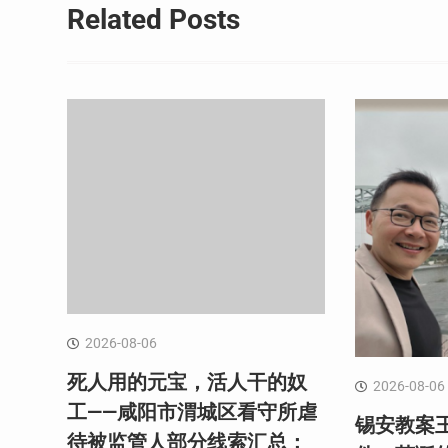
导
Related Posts
航
2026-08-06
死人用的元宝，活人干的奴
2026-08-06
工——咸阳市渭城区看守所虐
锡安教案
待被监管人部分线索汇总：