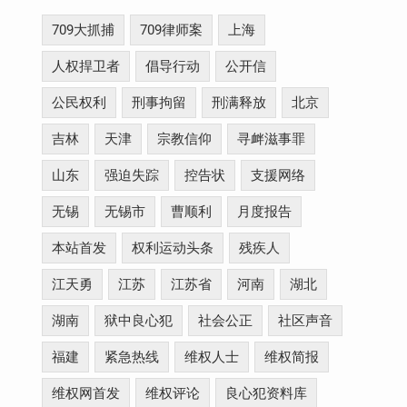
709大抓捕
709律师案
上海
人权捍卫者
倡导行动
公开信
公民权利
刑事拘留
刑满释放
北京
吉林
天津
宗教信仰
寻衅滋事罪
山东
强迫失踪
控告状
支援网络
无锡
无锡市
曹顺利
月度报告
本站首发
权利运动头条
残疾人
江天勇
江苏
江苏省
河南
湖北
湖南
狱中良心犯
社会公正
社区声音
福建
紧急热线
维权人士
维权简报
维权网首发
维权评论
良心犯资料库