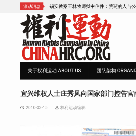
诞的人与公义的神
顾玲娣：涉黑涉恶刑事报案信
滚动消息
Skip
to
content
关于权利运动 ABOUT US
团队架构 ORGANIZ
宜兴维权人士庄秀凤向国家部门控告官
2010-03-15
权利运动编辑