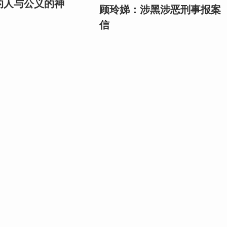
的人与公义的神
顾玲娣：涉黑涉恶刑事报案
信