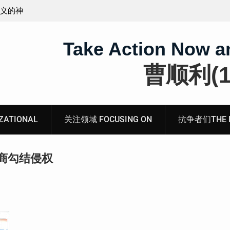
无锡市新吴区江溪街道访民顾玲娣书面涉黑涉恶刑事
案无人理
Take Action Now a
曹顺利(19
ATIONAL
关注领域 FOCUSING ON
抗争者们THE RE
商勾结侵权