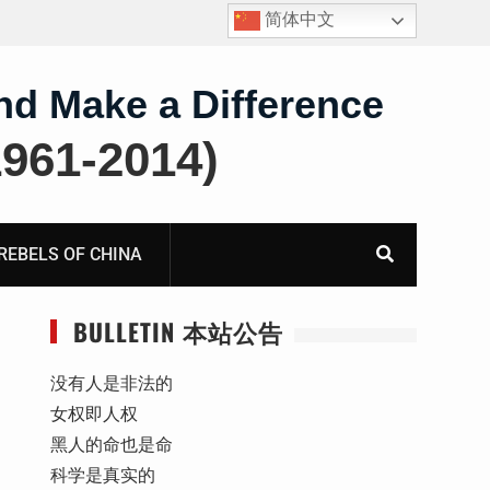
简体中文
报
死人用的元宝，活人干的奴工——咸阳市渭城区看守所
虐待被监管人部分线索汇总：叠元宝、铅中毒、任务制
体罚、死亡封锁
nd Make a Difference
61-2014)
BELS OF CHINA
BULLETIN 本站公告
没有人是非法的
女权即人权
黑人的命也是命
科学是真实的