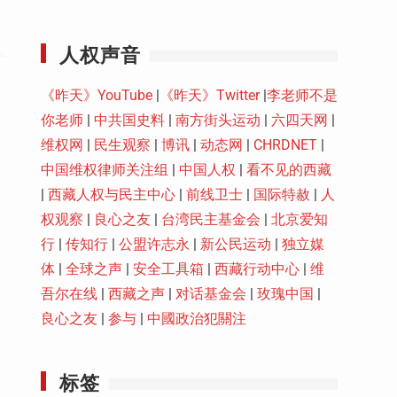
Youtube
人权声音
《昨天》YouTube
|
《昨天》Twitter
|
李老师不是
你老师
|
中共国史料
|
南方街头运动
|
六四天网
|
维权网
|
民生观察
|
博讯
|
动态网
|
CHRDNET
|
中国维权律师关注组
|
中国人权
|
看不见的西藏
|
西藏人权与民主中心
|
前线卫士
|
国际特赦
|
人
权观察
|
良心之友
|
台湾民主基金会
|
北京爱知
行
|
传知行
|
公盟许志永
|
新公民运动
|
独立媒
体
|
全球之声
|
安全工具箱
|
西藏行动中心
|
维
吾尔在线
|
西藏之声
|
对话基金会
|
玫瑰中国
|
良心之友
|
参与
|
中國政治犯關注
标签