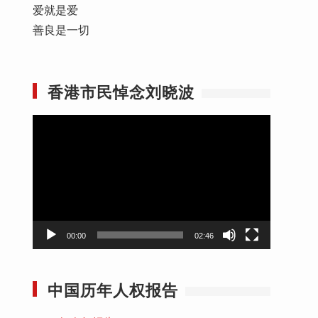
爱就是爱
善良是一切
香港市民悼念刘晓波
视
频
播
放
器
00:00
02:46
中国历年人权报告