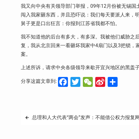
我又向中央有关领导部门举报，09年12月份被无锡
闯入我家砸东西，并且恐吓说：我们每天要派人来，明
舅子更是口出狂言：你报到江苏省我都不怕。
我不知道他的后台有多大，有多深。我被他们威胁之
复，我从北京回来一看砸坏我家中4扇门以及3把锁，
案。
上述所诉，请求中央各级领导来歇开宜兴地区的黑盖
Facebook
Twitter
WeChat
Sina
分
分享这篇文章到:
Weibo
享
文
总理和人大代表“两会”发声：不能借公权力报复
章