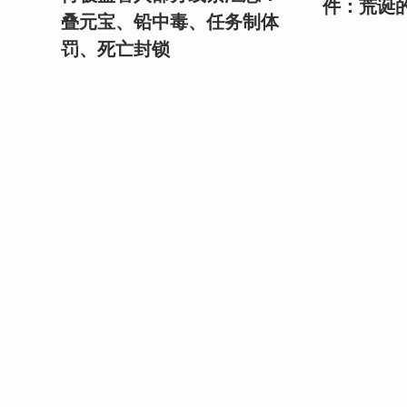
件：荒诞
叠元宝、铅中毒、任务制体
罚、死亡封锁