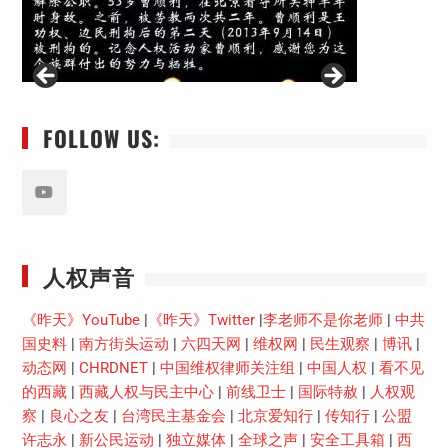
FOLLOW US:
Youtube
人权声音
《昨天》YouTube
|
《昨天》Twitter
|
李老师不是你老师
|
中共
国史料
|
南方街头运动
|
六四天网
|
维权网
|
民生观察
|
博讯
|
动态网
|
CHRDNET
|
中国维权律师关注组
|
中国人权
|
看不见
的西藏
|
西藏人权与民主中心
|
前线卫士
|
国际特赦
|
人权观
察
|
良心之友
|
台湾民主基金会
|
北京爱知行
|
传知行
|
公盟
许志永
|
新公民运动
|
独立媒体
|
全球之声
|
安全工具箱
|
西