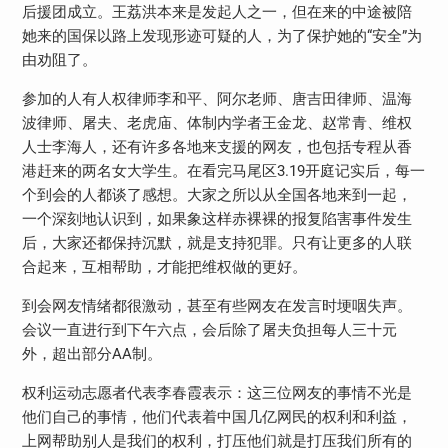
后援团成立。王荔洪本来是发起人之一，但在来的中途被陪
她来的国保以路上发现形迹可疑的人，为了保护她的“安全”为
由劝阻了。
参加的人有人权律师李和平、阿尔老师、唐吉田律师、温海
波律师、屠夫、老虎庙、体制内学者王金龙、赵常青、维权
人士李海人，还有许多各地来支援的网友，也包括专程从香
港赶来的两名女大学生。在看完马尾区3.19开庭记实后，每一
个到会的人都谈了感想。大家之所以从全国各地来到一起，
一个深刻地认识到，如果象这样赤裸裸的报复陷害事件发生
后，大家还都保持沉默，就是支持犯罪。只有让更多的人联
合起来，互相帮助，才能把维权做的更好。
到会网友情绪都很激动，甚至有些网友在发言时埂咽失声。
会议一直进行到下午六点，会后除了屠夫负担每人三十元
外，超出部分AA制。
权利运动志愿者代表李春霞表示：这三位网友的事情不光是
他们自己的事情，他们代表着中国几亿网民的权利和利益，
上网帮助别人是我们的权利，打压他们就是打压我们所有的