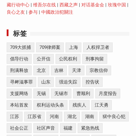
藏行动中心
|
维吾尔在线
|
西藏之声
|
对话基金会
|
玫瑰中国
|
良心之友
|
参与
|
中國政治犯關注
标签
709大抓捕
709律师案
上海
人权捍卫者
倡导行动
公开信
公民权利
刑事拘留
刑满释放
北京
吉林
天津
宗教信仰
寻衅滋事罪
山东
强迫失踪
控告状
支援网络
无锡
无锡市
曹顺利
月度报告
本站首发
权利运动头条
残疾人
江天勇
江苏
江苏省
河南
湖北
湖南
狱中良心犯
社会公正
社区声音
福建
紧急热线