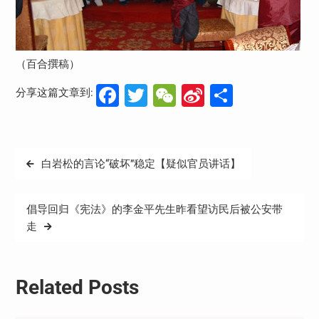
（百合撰稿）
Facebook
Twitter
WeChat
Sina
分
分享这篇文章到:
Weibo
享
文
白岩松的言论“破坏”稳定【疑似官员讲话】
章
导
倡导回归《宪法》的李金平先生昨看望访民后被公安带
航
走
Related Posts