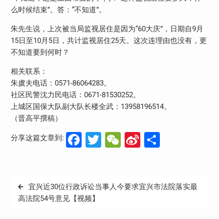
么时候结束”。答：“不知道”。
朱先生说，上次被当局监视居住是因为“60大庆”，日期自9月
15日至10月5日，共计监视居住25天。这次连理由也没有，更
不知道要到何时？
相关联系：
朱虞夫电话：0571-86064283。
社区民警沈力民电话：0671-81530252。
上城区国保大队副大队长楼全武：13958196514。
（晋高平撰稿）
Facebook
Twitter
WeChat
Sina
分
分享这篇文章到:
Weibo
享
文
宜兴近30位行政诉讼当事人今要求宜兴市法院落实最
章
高法院54号意见【视频】
导