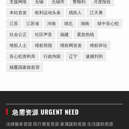
支援网络
无锡
无锡市
曹顺利
月度报告
本站首发
权利运动头条
残疾人
江天勇
江苏
江苏省
河南
湖北
湖南
狱中良心犯
社会公正
社区声音
福建
紧急热线
维权人士
维权简报
维权网首发
维权评论
良心犯资料库
行政拘留
辽宁
逮捕判刑
颠覆国家政权罪
急需资源 URGENT NEED
法律服务资源 医疗康复资源 家属援助资源 生活援助资源