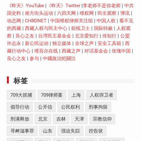
《昨天》YouTube
|
《昨天》Twitter
|
李老师不是你老师
|
中共
国史料
|
南方街头运动
|
六四天网
|
维权网
|
民生观察
|
博讯
|
动态网
|
CHRDNET
|
中国维权律师关注组
|
中国人权
|
看不见
的西藏
|
西藏人权与民主中心
|
前线卫士
|
国际特赦
|
人权观
察
|
良心之友
|
台湾民主基金会
|
北京爱知行
|
传知行
|
公盟
许志永
|
新公民运动
|
独立媒体
|
全球之声
|
安全工具箱
|
西
藏行动中心
|
维吾尔在线
|
西藏之声
|
对话基金会
|
玫瑰中国
|
良心之友
|
参与
|
中國政治犯關注
标签
709大抓捕
709律师案
上海
人权捍卫者
倡导行动
公开信
公民权利
刑事拘留
刑满释放
北京
吉林
天津
宗教信仰
寻衅滋事罪
山东
强迫失踪
控告状