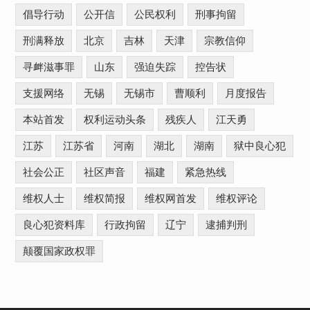
倡导行动
公开信
公民权利
刑事拘留
刑满释放
北京
吉林
天津
宗教信仰
寻衅滋事罪
山东
强迫失踪
控告状
支援网络
无锡
无锡市
曹顺利
月度报告
本站首发
权利运动头条
残疾人
江天勇
江苏
江苏省
河南
湖北
湖南
狱中良心犯
社会公正
社区声音
福建
紧急热线
维权人士
维权简报
维权网首发
维权评论
良心犯资料库
行政拘留
辽宁
逮捕判刑
颠覆国家政权罪