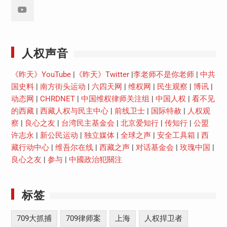
Youtube
人权声音
《昨天》YouTube
|
《昨天》Twitter
|
李老师不是你老师
|
中共
国史料
|
南方街头运动
|
六四天网
|
维权网
|
民生观察
|
博讯
|
动态网
|
CHRDNET
|
中国维权律师关注组
|
中国人权
|
看不见
的西藏
|
西藏人权与民主中心
|
前线卫士
|
国际特赦
|
人权观
察
|
良心之友
|
台湾民主基金会
|
北京爱知行
|
传知行
|
公盟
许志永
|
新公民运动
|
独立媒体
|
全球之声
|
安全工具箱
|
西
藏行动中心
|
维吾尔在线
|
西藏之声
|
对话基金会
|
玫瑰中国
|
良心之友
|
参与
|
中國政治犯關注
标签
709大抓捕
709律师案
上海
人权捍卫者