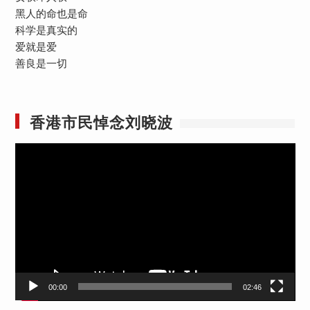
黑人的命也是命
科学是真实的
爱就是爱
善良是一切
香港市民悼念刘晓波
视
频
播
放
器
00:00
02:46