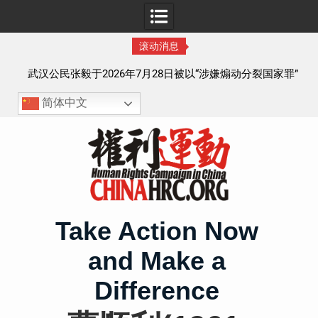
滚动消息
察以
武汉公民张毅于2026年7月28日被以“涉嫌煽动分裂国家罪”
执行逮捕 目前羁押在拉萨市看守所
简体中文
Skip
to
content
Take Action Now
and Make a
Difference