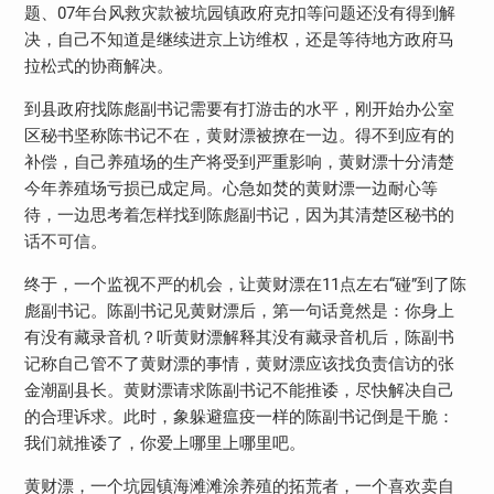
题、07年台风救灾款被坑园镇政府克扣等问题还没有得到解
决，自己不知道是继续进京上访维权，还是等待地方政府马
拉松式的协商解决。
到县政府找陈彪副书记需要有打游击的水平，刚开始办公室
区秘书坚称陈书记不在，黄财漂被撩在一边。得不到应有的
补偿，自己养殖场的生产将受到严重影响，黄财漂十分清楚
今年养殖场亏损已成定局。心急如焚的黄财漂一边耐心等
待，一边思考着怎样找到陈彪副书记，因为其清楚区秘书的
话不可信。
终于，一个监视不严的机会，让黄财漂在11点左右“碰”到了陈
彪副书记。陈副书记见黄财漂后，第一句话竟然是：你身上
有没有藏录音机？听黄财漂解释其没有藏录音机后，陈副书
记称自己管不了黄财漂的事情，黄财漂应该找负责信访的张
金潮副县长。黄财漂请求陈副书记不能推诿，尽快解决自己
的合理诉求。此时，象躲避瘟疫一样的陈副书记倒是干脆：
我们就推诿了，你爱上哪里上哪里吧。
黄财漂，一个坑园镇海滩滩涂养殖的拓荒者，一个喜欢卖自