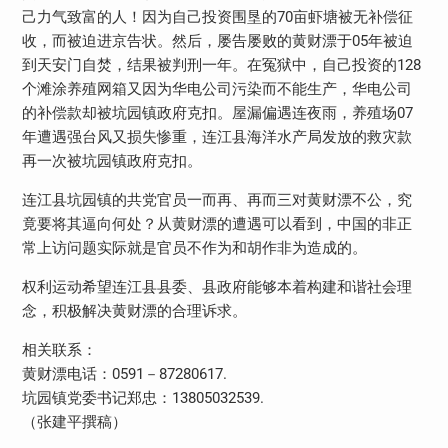
己力气致富的人！因为自己投资围垦的70亩虾塘被无补偿征
收，而被迫进京告状。然后，屡告屡败的黄财漂于05年被迫
到天安门自焚，结果被判刑一年。在冤狱中，自己投资的128
个滩涂养殖网箱又因为华电公司污染而不能生产，华电公司
的补偿款却被坑园镇政府克扣。屋漏偏遇连夜雨，养殖场07
年遭遇强台风又损失惨重，连江县海洋水产局发放的救灾款
再一次被坑园镇政府克扣。
连江县坑园镇的共党官员一而再、再而三对黄财漂不公，究
竟要将其逼向何处？从黄财漂的遭遇可以看到，中国的非正
常上访问题实际就是官员不作为和胡作非为造成的。
权利运动希望连江县县委、县政府能够本着构建和谐社会理
念，积极解决黄财漂的合理诉求。
相关联系：
黄财漂电话：0591－87280617.
坑园镇党委书记郑忠：13805032539.
（张建平撰稿）