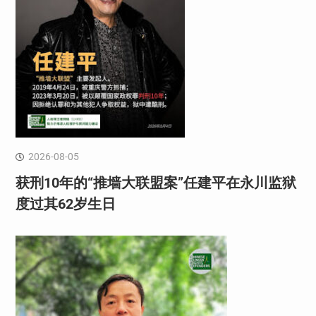
2026-08-05
获刑10年的“推墙大联盟案”任建平在永川监狱
度过其62岁生日