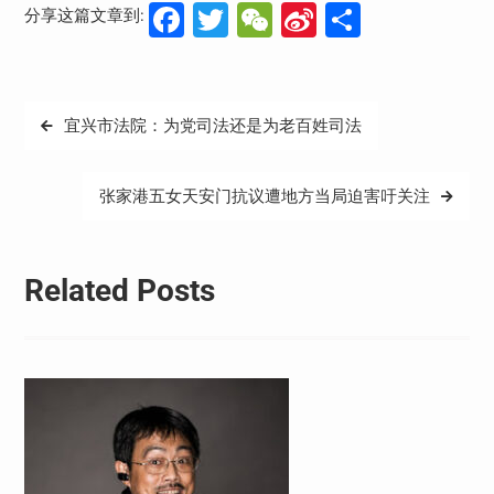
Facebook
Twitter
WeChat
Sina
分
分享这篇文章到:
Weibo
享
文
宜兴市法院：为党司法还是为老百姓司法
章
导
张家港五女天安门抗议遭地方当局迫害吁关注
航
Related Posts