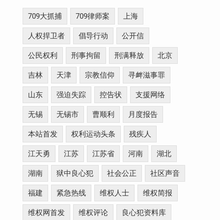
709大抓捕
709律师案
上海
人权捍卫者
倡导行动
公开信
公民权利
刑事拘留
刑满释放
北京
吉林
天津
宗教信仰
寻衅滋事罪
山东
强迫失踪
控告状
支援网络
无锡
无锡市
曹顺利
月度报告
本站首发
权利运动头条
残疾人
江天勇
江苏
江苏省
河南
湖北
湖南
狱中良心犯
社会公正
社区声音
福建
紧急热线
维权人士
维权简报
维权网首发
维权评论
良心犯资料库