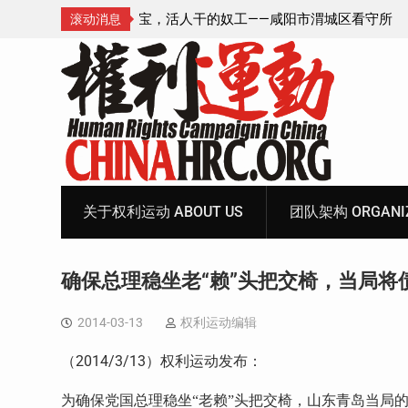
—咸阳市渭城区看守所
锡安教案王林牧师狱中信件：荒诞的人与公
滚动消息
元宝、铅中毒、任务制
Skip
to
content
关于权利运动 ABOUT US
团队架构 ORGANIZ
确保总理稳坐老“赖”头把交椅，当局将
2014-03-13
权利运动编辑
（
2014/3/13
）权利运动发布：
为确保党国总理稳坐“老赖”头把交椅，山东青岛当局的