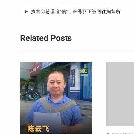
文
执着向总理追“债”，林秀丽正被送往拘留所
章
导
Related Posts
航