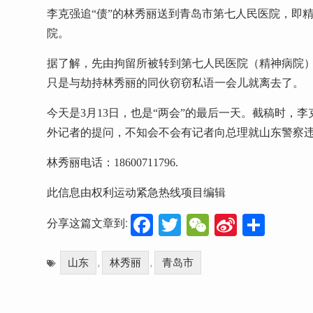
李克强追“债”的林秀丽送到青岛市第七人民医院，即
院。
据了解，先由拘留所被转到第七人民医院（精神病院
只是与劫持林秀丽的同伙窃窃私语一会儿就离去了。
今天是
3
月
13
日，也是“两会”的最后一天。截稿时，
外记者的提问，不知会不会有记者向总理就山东警察违
林秀丽电话：
18600711796.
此信息由权利运动紧急热线项目编辑
Facebook
Twitter
WeChat
Sina
分
分享这篇文章到:
Weibo
享
山东
林秀丽
青岛市
,
,