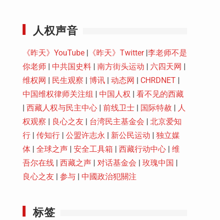
Youtube
人权声音
《昨天》YouTube
|
《昨天》Twitter
|
李老师不是
你老师
|
中共国史料
|
南方街头运动
|
六四天网
|
维权网
|
民生观察
|
博讯
|
动态网
|
CHRDNET
|
中国维权律师关注组
|
中国人权
|
看不见的西藏
|
西藏人权与民主中心
|
前线卫士
|
国际特赦
|
人
权观察
|
良心之友
|
台湾民主基金会
|
北京爱知
行
|
传知行
|
公盟许志永
|
新公民运动
|
独立媒
体
|
全球之声
|
安全工具箱
|
西藏行动中心
|
维
吾尔在线
|
西藏之声
|
对话基金会
|
玫瑰中国
|
良心之友
|
参与
|
中國政治犯關注
标签