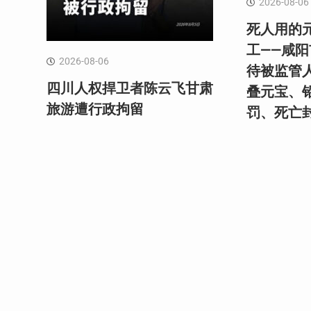
2026-08-06
死人用的
工——咸
2026-08-06
待被监管
四川人权捍卫者陈云飞甘肃
叠元宝、
旅游遭行政拘留
罚、死亡