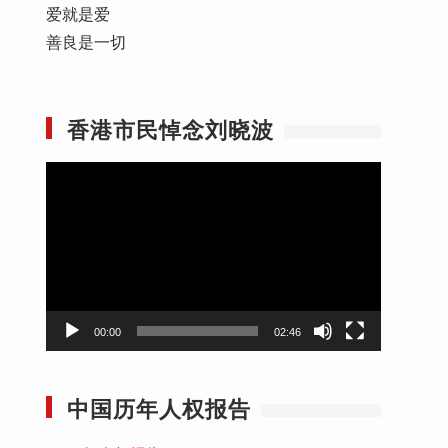
爱就是爱
病
善良是一切
，
香港市民悼念刘晓波
视
频
播
放
器
00:00
02:46
中国历年人权报告