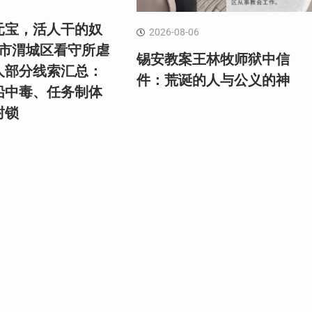
元宝，活人干的奴
2026-08-06
阳市渭城区看守所虐
锡安教案王林牧师狱中信
人部分线索汇总：
件：荒诞的人与公义的神
铅中毒、任务制体
封锁