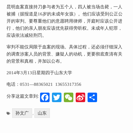
昆明血案直接持刀参与者为五个人，四人被当场击毙，一人
被捕（据报道是
16
岁的未成年女孩）。他们应该受到公正公
开的审判。要尊重他们的意愿聘用律师，开庭时应该公开进
行，他们的亲人朋友应该优先获得旁听权。未成年人犯罪，
应该依法减轻刑罚。
审判不能仅局限于血案的现场。具体过程，还必须仔细深入
的调查涉案人员的背景、嫌疑人的动机，更要彻底查清有关
的背景和真相，并加以公布。
2014
年
3
月
13
日
星期四于山东大学
电话：
0531
—
88365021
13655317356
Facebook
Twitter
WeChat
Sina
分
分享这篇文章到:
Weibo
享
孙文广
山东
,