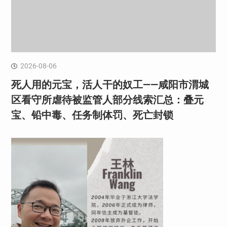
2026-08-06
死人用的元宝，活人干的奴工——咸阳市渭城
区看守所虐待被监管人部分线索汇总：叠元
宝、铅中毒、任务制体罚、死亡封锁