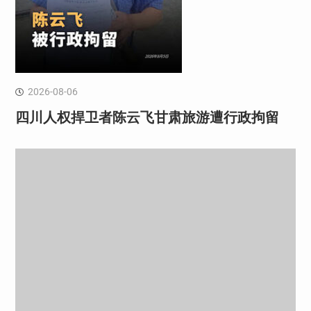
2026-08-06
四川人权捍卫者陈云飞甘肃旅游遭行政拘留