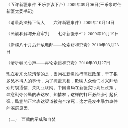
《五评新疆事件
王乐泉该下台》
2009
年
09
月
06
日
(
王乐泉时任
新疆党委书记
)
《请最高法枪下留人——六评新疆事件》
2009
年
10
月
14
日
《民族和解与开庭审判——七评新疆事件》
2009
年
10
月
19
日
《新疆八个月后开放电邮——论索赔和究责》
2010
年
03
月
23
日
《请听疆民心声——再论索赔和究责》
2010
年
03
月
27
日
现在看来比较清楚的是，当局在新疆推行高压政策，干了很
多见不得人的事情，为了掩盖真相，欺瞒大众他们才兴师动
众封锁通信、关闭互联网。中国当局在新疆实行高压政策，
肆意剥夺公民的表达权、知情权，这样的打压必然会引起反
弹，民意的正常表达渠道被完全堵死，这才是发生暴力事件
的深层原因。
（二）
西藏的示威和自焚