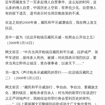
近年西藏发生了一百多起僧人自焚事件。这么短的时间，这
么多的僧人自焚，中国历史上空前，世界也少见。自焚僧人
有的留下遗言、遗书表示对当局宗教政策的不满。
在这之前的
2008
年春，藏民和平示威遭镇压，我在网上发文
抗议。
其中一篇为《抗议开枪镇压藏民示威－给两会公开信之五》
（
2008
年
3
月
16
日
）
网文前言：“中共当局开枪镇压藏民和平示威，拉萨戒严、装
甲车进驻，据传多人死伤、被捕；对此我表示强烈抗议，要
求当局立即停止镇压，查办肇事者，以谢天下……”
另一篇为《声讨枪杀示威藏民的罪行――抗议镇压藏民之
二》（
2008
年
3
月
22
日
）
网文前言：“藏民和平示威游行，争自由、争自治、要藏族文
化，遭到镇压，被枪杀者百余人：对当局的新罪行应该进行
义正严词地声讨，我相信这些罪行将会受到历史的审判。
……”（以上两篇网文可翻墙到谷歌或孙文广文集中查找。）