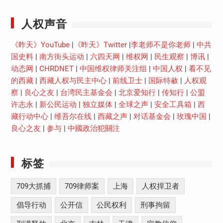
人权声音
《昨天》YouTube
|
《昨天》Twitter
|
李老师不是你老师
|
中共
国史料
|
南方街头运动
|
六四天网
|
维权网
|
民生观察
|
博讯
|
动态网
|
CHRDNET
|
中国维权律师关注组
|
中国人权
|
看不见
的西藏
|
西藏人权与民主中心
|
前线卫士
|
国际特赦
|
人权观
察
|
良心之友
|
台湾民主基金会
|
北京爱知行
|
传知行
|
公盟
许志永
|
新公民运动
|
独立媒体
|
全球之声
|
安全工具箱
|
西
藏行动中心
|
维吾尔在线
|
西藏之声
|
对话基金会
|
玫瑰中国
|
良心之友
|
参与
|
中國政治犯關注
标签
709大抓捕
709律师案
上海
人权捍卫者
倡导行动
公开信
公民权利
刑事拘留