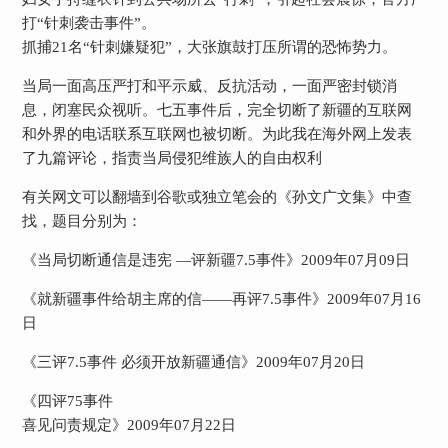
打“针刺袭击事件”。
抓捕
21
名“针刺嫌疑犯”，大张旗鼓打压所谓的恐怖势力。
当局一面高压严打和平示威、反抗活动，一面严密封锁消
息，闭塞民众视听。七五事件后，完全切断了新疆的互联网
和外界的电话联系互联网也被切断。为此我在海外网上发表
了九篇评论，指责当局侵犯维族人的自由权利
有关网文可以翻墙到谷歌或独立笔会的《孙文广文集》中查
找，题目分别为：
《当局切断通信是违宪
—评新疆
7.5
事件》
2009
年
07
月
09
日
《就新疆事件给胡主席的信——再评
7.5
事件》
2009
年
07
月
16
日
《三评
7.5
事件
必须开放新疆通信》
2009
年
07
月
20
日
《四评
75
事件
喜见问责规定》
2009
年
07
月
22
日