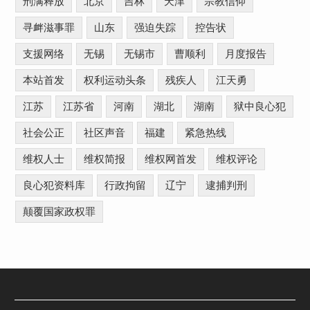
刑满释放
北京
吉林
天津
宗教信仰
寻衅滋事罪
山东
强迫失踪
控告状
支援网络
无锡
无锡市
曹顺利
月度报告
本站首发
权利运动头条
残疾人
江天勇
江苏
江苏省
河南
湖北
湖南
狱中良心犯
社会公正
社区声音
福建
紧急热线
维权人士
维权简报
维权网首发
维权评论
良心犯资料库
行政拘留
辽宁
逮捕判刑
颠覆国家政权罪