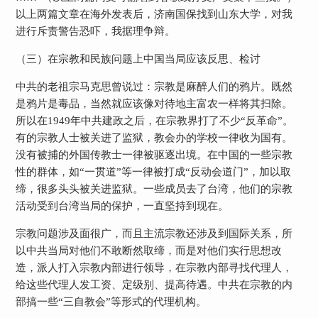
以上两篇文章在海外发表后，济南国保找到山东大学，对我
进行斥责警告恐吓，我据理争辩。
（三）在宗教和民族问题上中国当局应该反思、检讨
中共的老祖宗马克思曾说过：宗教是麻醉人们的鸦片。既然
是鸦片是毒品，当然就应该像对待地主富农一样将其扫除。
所以在
1949
年中共建政之后，在宗教界打了不少“反革命”。
有的宗教人士被关进了监狱，教会办的学校一律收为国有。
没有被捕的外国传教士一律被驱逐出境。在中国的一些宗教
性的群体，如“一贯道”等一律被打成“反动会道门”，加以取
缔，很多头头被关进监狱。一些成员去了台湾，他们的宗教
活动受到台湾当局的保护，一直坚持到现在。
宗教问题涉及面很广，而且主流宗教还涉及到国际关系，所
以中共当局对他们不敢断然取缔，而是对他们实行思想改
造，派人打入宗教内部进行领导，在宗教内部寻找代理人，
给这些代理人发工资、定级别、提高待遇。中共在宗教的内
部搞一些“三自教会”等形式的代理机构。