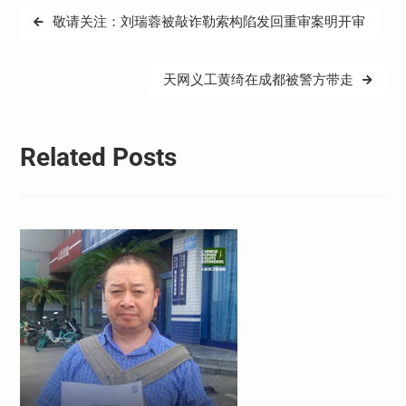
文
敬请关注：刘瑞蓉被敲诈勒索构陷发回重审案明开审
章
导
天网义工黄绮在成都被警方带走
航
Related Posts