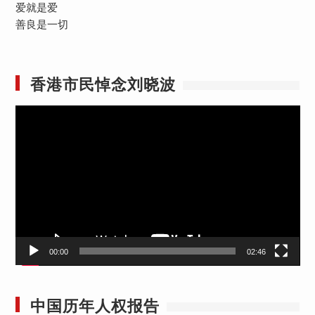
爱就是爱
善良是一切
香港市民悼念刘晓波
视
频
播
放
器
00:00
02:46
中国历年人权报告