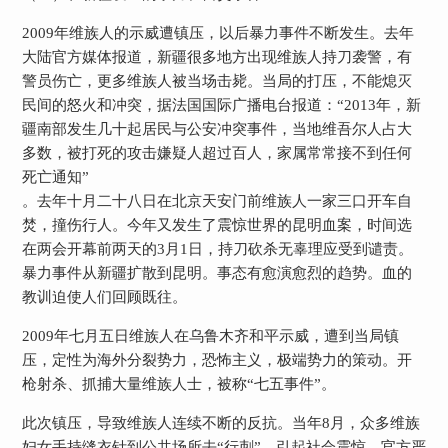
2009
年维族人的示威遭镇压，以后暴力事件不断发生。去年
大陆官方媒体报道，新疆很多地方出现维族人持刀袭警，有
警员伤亡，更多维族人被当场击毙。当局的打压，不能熄灭
民间的怒火和冲突，据法国国际广播电台报道：“
2013
年，新
疆南部发生几十起居民与公安冲突事件，当地维吾尔人占大
多数，被打死的攻击嫌疑人超过百人，家属常常接不到任何
死亡通知”
。去年十月二十八日在北京天安门前维族人一家三口开车自
焚，撞伤行人。今年又发生了震惊世界的昆明血案，时间选
在两会开幕前两天的
3
月
1
日
，持刀砍杀无辜理应受到谴责。
暴力事件从新疆扩散到昆明。事态有愈演愈烈的趋势。血的
教训迫使人们回顾既往。
2009
年七月五日
维族人在乌鲁木齐和平示威，遭到当局镇
压，定性为海外分裂势力，恐怖主义，极端势力的策动。开
枪射杀、抓捕大量维族人士，被称“七五事件”。
此次镇压，导致维族人连续不断的反抗。当年
8
月，众多维族
妇女手持缝衣针到公共场所去“行刺”，引起社会震惊，官方严