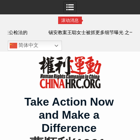
滚动消息
法的
锡安教案王聪女士被抓更多细节曝光 之一
简体中文
Skip
to
content
Take Action Now
and Make a
Difference