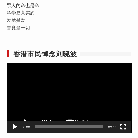
黑人的命也是命
科学是真实的
爱就是爱
善良是一切
香港市民悼念刘晓波
视
频
播
放
器
00:00
02:46