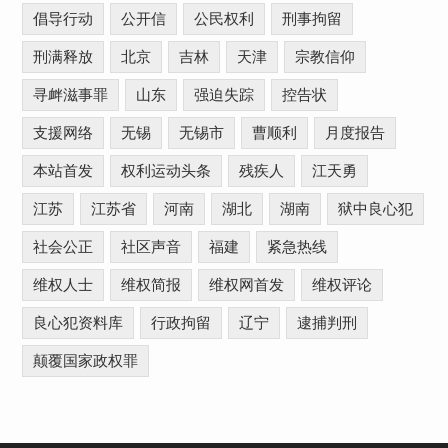
倡导行动
公开信
公民权利
刑事拘留
刑满释放
北京
吉林
天津
宗教信仰
寻衅滋事罪
山东
强迫失踪
控告状
支援网络
无锡
无锡市
曹顺利
月度报告
本站首发
权利运动头条
残疾人
江天勇
江苏
江苏省
河南
湖北
湖南
狱中良心犯
社会公正
社区声音
福建
紧急热线
维权人士
维权简报
维权网首发
维权评论
良心犯资料库
行政拘留
辽宁
逮捕判刑
颠覆国家政权罪