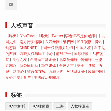
Youtube
人权声音
《昨天》YouTube
|
《昨天》Twitter
|
李老师不是你老师
|
中共
国史料
|
南方街头运动
|
六四天网
|
维权网
|
民生观察
|
博讯
|
动态网
|
CHRDNET
|
中国维权律师关注组
|
中国人权
|
看不见
的西藏
|
西藏人权与民主中心
|
前线卫士
|
国际特赦
|
人权观
察
|
良心之友
|
台湾民主基金会
|
北京爱知行
|
传知行
|
公盟
许志永
|
新公民运动
|
独立媒体
|
全球之声
|
安全工具箱
|
西
藏行动中心
|
维吾尔在线
|
西藏之声
|
对话基金会
|
玫瑰中国
|
良心之友
|
参与
|
中國政治犯關注
标签
709大抓捕
709律师案
上海
人权捍卫者