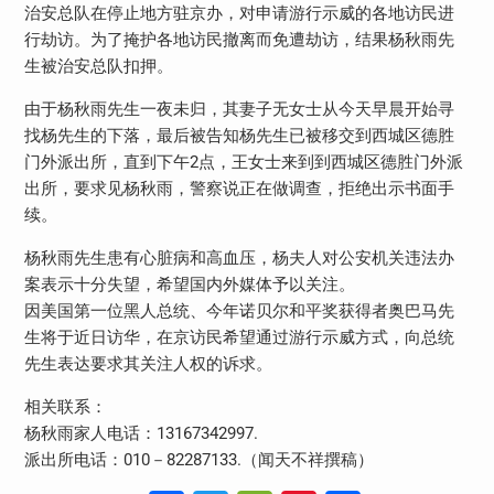
治安总队在停止地方驻京办，对申请游行示威的各地访民进
行劫访。为了掩护各地访民撤离而免遭劫访，结果杨秋雨先
生被治安总队扣押。
由于杨秋雨先生一夜未归，其妻子无女士从今天早晨开始寻
找杨先生的下落，最后被告知杨先生已被移交到西城区德胜
门外派出所，直到下午2点，王女士来到到西城区德胜门外派
出所，要求见杨秋雨，警察说正在做调查，拒绝出示书面手
续。
杨秋雨先生患有心脏病和高血压，杨夫人对公安机关违法办
案表示十分失望，希望国内外媒体予以关注。
因美国第一位黑人总统、今年诺贝尔和平奖获得者奥巴马先
生将于近日访华，在京访民希望通过游行示威方式，向总统
先生表达要求其关注人权的诉求。
相关联系：
杨秋雨家人电话：13167342997.
派出所电话：010－82287133.（闻天不祥撰稿）