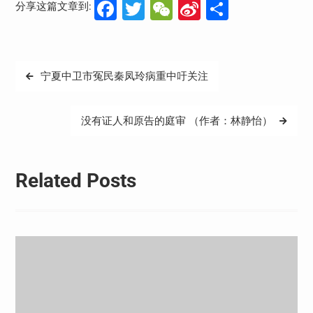
Facebook
Twitter
WeChat
Sina
分
分享这篇文章到:
Weibo
享
文
宁夏中卫市冤民秦凤玲病重中吁关注
章
导
没有证人和原告的庭审 （作者：林静怡）
航
Related Posts