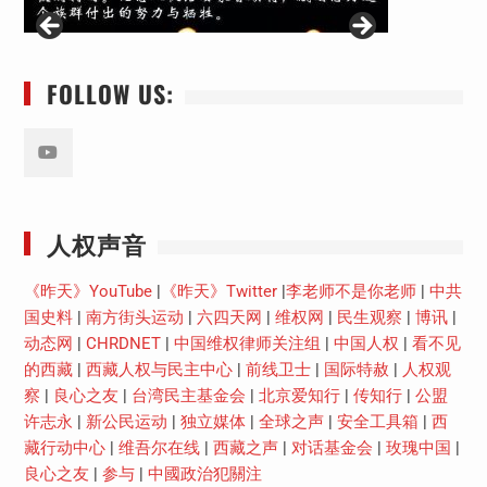
FOLLOW US:
Youtube
人权声音
《昨天》YouTube
|
《昨天》Twitter
|
李老师不是你老师
|
中共
国史料
|
南方街头运动
|
六四天网
|
维权网
|
民生观察
|
博讯
|
动态网
|
CHRDNET
|
中国维权律师关注组
|
中国人权
|
看不见
的西藏
|
西藏人权与民主中心
|
前线卫士
|
国际特赦
|
人权观
察
|
良心之友
|
台湾民主基金会
|
北京爱知行
|
传知行
|
公盟
许志永
|
新公民运动
|
独立媒体
|
全球之声
|
安全工具箱
|
西
藏行动中心
|
维吾尔在线
|
西藏之声
|
对话基金会
|
玫瑰中国
|
良心之友
|
参与
|
中國政治犯關注