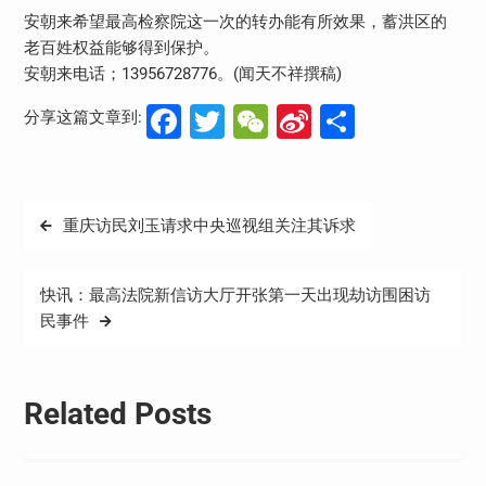
安朝来希望最高检察院这一次的转办能有所效果，蓄洪区的
老百姓权益能够得到保护。
安朝来电话；13956728776。(闻天不祥撰稿)
Facebook
Twitter
WeChat
Sina
分
分享这篇文章到:
Weibo
享
文
重庆访民刘玉请求中央巡视组关注其诉求
章
导
快讯：最高法院新信访大厅开张第一天出现劫访围困访
航
民事件
Related Posts