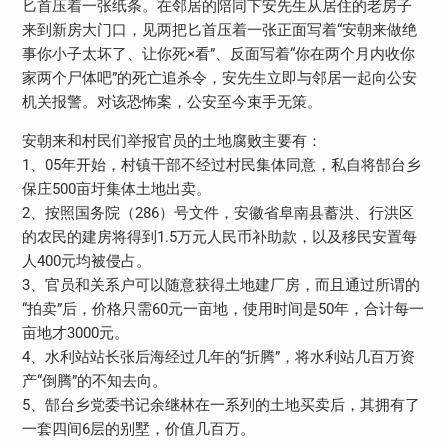
匕首压着一张纸条。在邻居的陪同下安先生从居住的老房子
来到新房大门口，见两把匕首压着一张正面写着“安朝来做绝
事你小子太坏了、让你死×看”、反面写着“你在两个月内收你
家两个尸体吧”的死亡追杀令，安先生立即与邻居一起向公安
机关报警。对该恐怖案，公安至今束手无策。
安朝来和村民们举报官员的土地腐败主要有：
1、05年开始，村镇干部不经过村民集体同意，私自将郜台乡
保庄500亩圩集体土地出卖。
2、按照国务院（286）号文件，安徽省阜南县蓄洪、行洪区
的农民的建房将得到1.5万元人民币补助款，以及移民安置每
人400元均被侵占。
3、官员和关系户可以随意获得土地建厂房，而且通过所谓的
“拍卖”后，价格只需60元一亩地，使用时间是50年，合计每一
亩地才3000元。
4、水利站站长张后海经过几年的“折腾”，将水利站几百万资
产“倒腾”的不知去向。
5、郜台乡党委书记余继林在一系列的土地买卖后，其拥有了
一套四间6层的别墅，价值几百万。