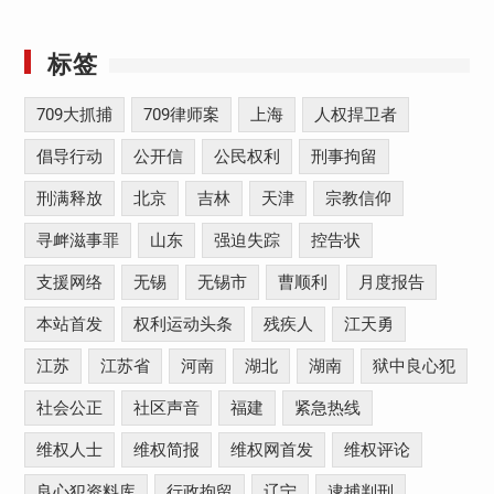
标签
709大抓捕
709律师案
上海
人权捍卫者
倡导行动
公开信
公民权利
刑事拘留
刑满释放
北京
吉林
天津
宗教信仰
寻衅滋事罪
山东
强迫失踪
控告状
支援网络
无锡
无锡市
曹顺利
月度报告
本站首发
权利运动头条
残疾人
江天勇
江苏
江苏省
河南
湖北
湖南
狱中良心犯
社会公正
社区声音
福建
紧急热线
维权人士
维权简报
维权网首发
维权评论
良心犯资料库
行政拘留
辽宁
逮捕判刑