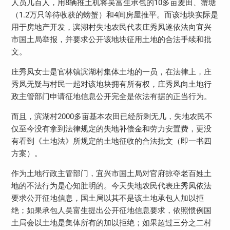
人员几百人，用8辆推土机将吴富生承包的10多亩麦田、蟹塘
（1.2万只等待收获的螃蟹）和4间房屋推平。而该地块实际是
用于房地产开发，滨湖村失地农民代表庄秀凤遂依法向宜兴
市国土局举报，并要求公开该地块征用土地的合法手续和批
文。
庄秀凤女士是官林镇滨湖村集体土地的一员，在法律上，庄
秀凤无疑与村民一起对该地块拥有所有权，庄秀凤向土地行
政主管部门申请征地信息公开完全是依法有据的正当行为。
而且，滨湖村2000多亩基本农田已经所剩无几，失地农民不
仅至今没有拿到法律规定的失地补偿金和劳力安置费，更没
有看到《土地法》所规定的土地征收的合法批文（即一书四
方案）。
作为土地行政主管部门，宜兴市国土局对官府掠夺老百姓土
地的不法行为是心知肚明的。今天失地农民代表庄秀凤依法
要求公开征地信息，国土局以其不是该土地承包人加以拒
绝；如果承包人吴富生提出公开征地信息要求，依照惯例国
土局会以土地是集体所有的加以拒绝；如果超过三分之二村