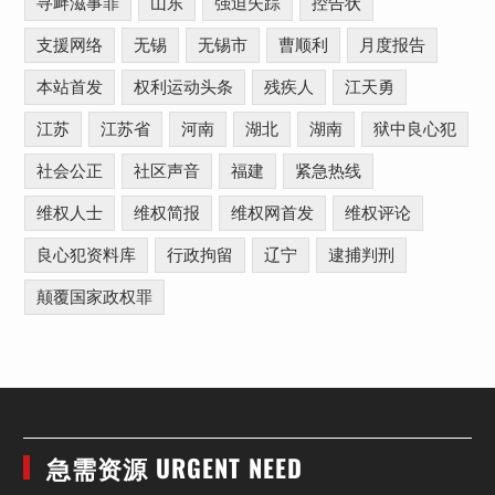
寻衅滋事罪
山东
强迫失踪
控告状
支援网络
无锡
无锡市
曹顺利
月度报告
本站首发
权利运动头条
残疾人
江天勇
江苏
江苏省
河南
湖北
湖南
狱中良心犯
社会公正
社区声音
福建
紧急热线
维权人士
维权简报
维权网首发
维权评论
良心犯资料库
行政拘留
辽宁
逮捕判刑
颠覆国家政权罪
急需资源 URGENT NEED