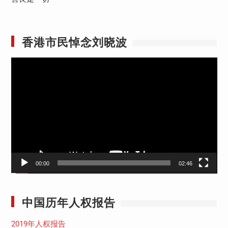
香港市民悼念刘晓波
视
频
播
放
器
00:00
02:46
中国历年人权报告
2019年人权报告