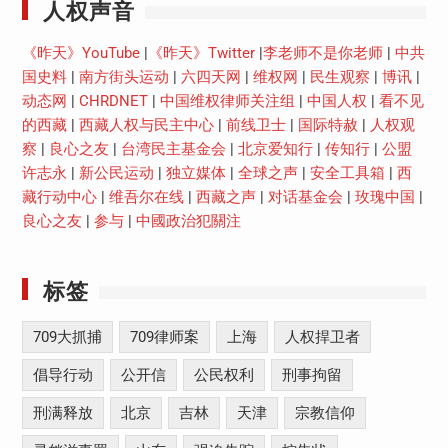
人权声音
《昨天》YouTube
|
《昨天》Twitter
|
李老师不是你老师
|
中共
国史料
|
南方街头运动
|
六四天网
|
维权网
|
民生观察
|
博讯
|
动态网
|
CHRDNET
|
中国维权律师关注组
|
中国人权
|
看不见
的西藏
|
西藏人权与民主中心
|
前线卫士
|
国际特赦
|
人权观
察
|
良心之友
|
台湾民主基金会
|
北京爱知行
|
传知行
|
公盟
许志永
|
新公民运动
|
独立媒体
|
全球之声
|
安全工具箱
|
西
藏行动中心
|
维吾尔在线
|
西藏之声
|
对话基金会
|
玫瑰中国
|
良心之友
|
参与
|
中國政治犯關注
标签
709大抓捕
709律师案
上海
人权捍卫者
倡导行动
公开信
公民权利
刑事拘留
刑满释放
北京
吉林
天津
宗教信仰