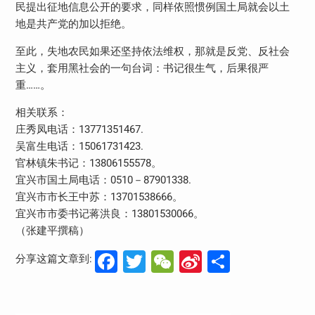
民提出征地信息公开的要求，同样依照惯例国土局就会以土
地是共产党的加以拒绝。
至此，失地农民如果还坚持依法维权，那就是反党、反社会
主义，套用黑社会的一句台词：书记很生气，后果很严
重……。
相关联系：
庄秀凤电话：13771351467.
吴富生电话：15061731423.
官林镇朱书记：13806155578。
宜兴市国土局电话：0510－87901338.
宜兴市市长王中苏：13701538666。
宜兴市市委书记蒋洪良：13801530066。
（张建平撰稿）
Facebook
Twitter
WeChat
Sina
分
分享这篇文章到:
Weibo
享