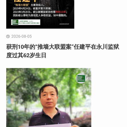
2026-08-05
获刑10年的“推墙大联盟案”任建平在永川监狱
度过其62岁生日