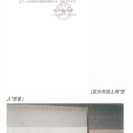
(宜兴市国土局“雷
人”答复）