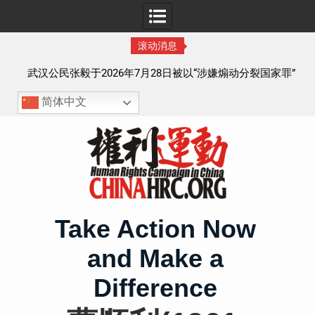
滚动消息
察以
武汉公民张毅于2026年7月28日被以“涉嫌煽动分裂国家罪”
执行逮捕 目前羁押在拉萨市看守所
简体中文
Skip
to
content
Take Action Now
and Make a
Difference