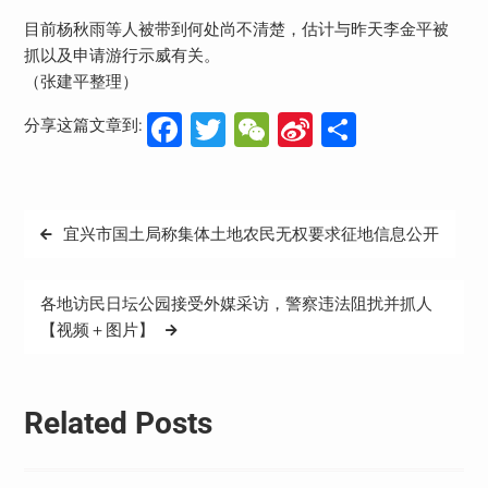
目前杨秋雨等人被带到何处尚不清楚，估计与昨天李金平被
抓以及申请游行示威有关。
（张建平整理）
Facebook
Twitter
WeChat
Sina
分
分享这篇文章到:
Weibo
享
文
宜兴市国土局称集体土地农民无权要求征地信息公开
章
导
各地访民日坛公园接受外媒采访，警察违法阻扰并抓人
航
【视频＋图片】
Related Posts