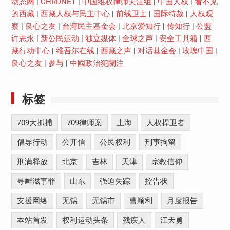
动态网
|
CHRDNET
|
中国维权律师关注组
|
中国人权
|
看不见
的西藏
|
西藏人权与民主中心
|
前线卫士
|
国际特赦
|
人权观
察
|
良心之友
|
台湾民主基金会
|
北京爱知行
|
传知行
|
公盟
许志永
|
新公民运动
|
独立媒体
|
全球之声
|
安全工具箱
|
西
藏行动中心
|
维吾尔在线
|
西藏之声
|
对话基金会
|
玫瑰中国
|
良心之友
|
参与
|
中國政治犯關注
标签
709大抓捕
709律师案
上海
人权捍卫者
倡导行动
公开信
公民权利
刑事拘留
刑满释放
北京
吉林
天津
宗教信仰
寻衅滋事罪
山东
强迫失踪
控告状
支援网络
无锡
无锡市
曹顺利
月度报告
本站首发
权利运动头条
残疾人
江天勇