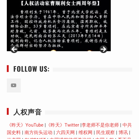
FOLLOW US:
Youtube
人权声音
《昨天》YouTube
|
《昨天》Twitter
|
李老师不是你老师
|
中共
国史料
|
南方街头运动
|
六四天网
|
维权网
|
民生观察
|
博讯
|