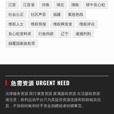
江苏
江苏省
河南
湖北
湖南
狱中良心犯
社会公正
社区声音
福建
紧急热线
维权人士
维权简报
维权网首发
维权评论
良心犯资料库
行政拘留
辽宁
逮捕判刑
颠覆国家政权罪
急需资源 URGENT NEED
法律服务资源 医疗康复资源 家属援助资源 生活援助资源
请注意：权利运动平台只为其提供资源连接和协助核实信
息，不协助转账和经手资金捐赠或者转赠事宜。