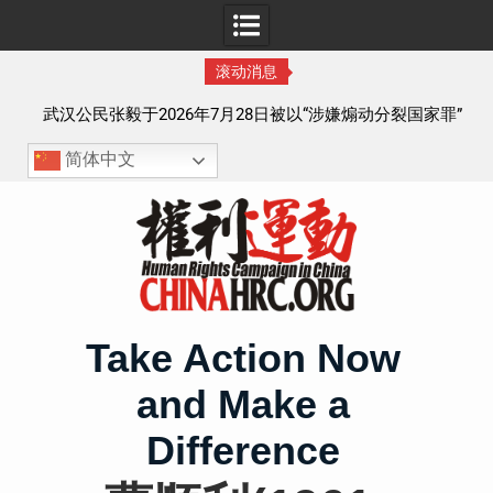
滚动消息
察以
武汉公民张毅于2026年7月28日被以“涉嫌煽动分裂国家罪”
执行逮捕 目前羁押在拉萨市看守所
简体中文
Skip
to
content
Take Action Now
and Make a
Difference