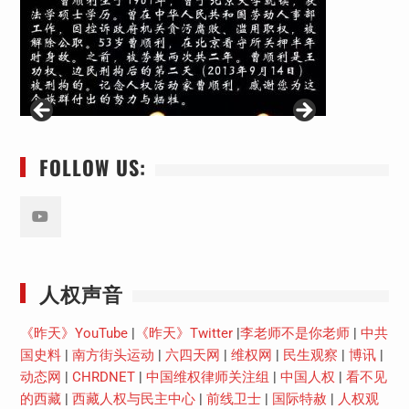
FOLLOW US:
Youtube
人权声音
《昨天》YouTube
|
《昨天》Twitter
|
李老师不是你老师
|
中共
国史料
|
南方街头运动
|
六四天网
|
维权网
|
民生观察
|
博讯
|
动态网
|
CHRDNET
|
中国维权律师关注组
|
中国人权
|
看不见
的西藏
|
西藏人权与民主中心
|
前线卫士
|
国际特赦
|
人权观