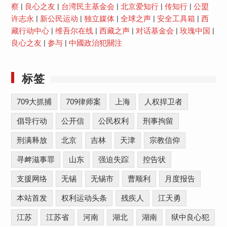
察
|
良心之友
|
台湾民主基金会
|
北京爱知行
|
传知行
|
公盟
许志永
|
新公民运动
|
独立媒体
|
全球之声
|
安全工具箱
|
西
藏行动中心
|
维吾尔在线
|
西藏之声
|
对话基金会
|
玫瑰中国
|
良心之友
|
参与
|
中國政治犯關注
标签
709大抓捕
709律师案
上海
人权捍卫者
倡导行动
公开信
公民权利
刑事拘留
刑满释放
北京
吉林
天津
宗教信仰
寻衅滋事罪
山东
强迫失踪
控告状
支援网络
无锡
无锡市
曹顺利
月度报告
本站首发
权利运动头条
残疾人
江天勇
江苏
江苏省
河南
湖北
湖南
狱中良心犯