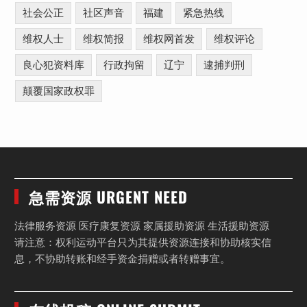
社会公正
社区声音
福建
紧急热线
维权人士
维权简报
维权网首发
维权评论
良心犯资料库
行政拘留
辽宁
逮捕判刑
颠覆国家政权罪
急需资源 URGENT NEED
法律服务资源 医疗康复资源 家属援助资源 生活援助资源
请注意：权利运动平台只为其提供资源连接和协助核实信
息，不协助转账和经手资金捐赠或者转赠事宜。