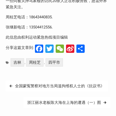
一些同被关押马家楼的访民
20
余人正在积极营救，急需外界
紧急关注。
周桂芝电话：
18643440835.
张继新电话：
13504412556.
此信息由权利运动紧急热线项目编辑
Facebook
Twitter
WeChat
Sina
分
分享这篇文章到:
Weibo
享
吉林
周桂芝
四平市
,
,
文
全国蒙冤警察对地方当局滥拘维权人士的《抗议书》
章
导
浙江丽水老板陈大海在上海的遭遇（一）图
航