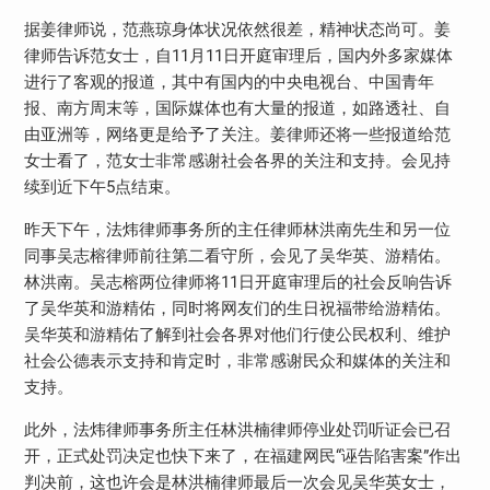
据姜律师说，范燕琼身体状况依然很差，精神状态尚可。姜
律师告诉范女士，自11月11日开庭审理后，国内外多家媒体
进行了客观的报道，其中有国内的中央电视台、中国青年
报、南方周末等，国际媒体也有大量的报道，如路透社、自
由亚洲等，网络更是给予了关注。姜律师还将一些报道给范
女士看了，范女士非常感谢社会各界的关注和支持。会见持
续到近下午5点结束。
昨天下午，法炜律师事务所的主任律师林洪南先生和另一位
同事吴志榕律师前往第二看守所，会见了吴华英、游精佑。
林洪南。吴志榕两位律师将11日开庭审理后的社会反响告诉
了吴华英和游精佑，同时将网友们的生日祝福带给游精佑。
吴华英和游精佑了解到社会各界对他们行使公民权利、维护
社会公德表示支持和肯定时，非常感谢民众和媒体的关注和
支持。
此外，法炜律师事务所主任林洪楠律师停业处罚听证会已召
开，正式处罚决定也快下来了，在福建网民“诬告陷害案”作出
判决前，这也许会是林洪楠律师最后一次会见吴华英女士，