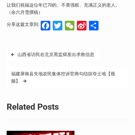
让我们祝福这位年已70的、不畏强权、充满正义的老人。
（余六月雪撰稿）
Facebook
Twitter
WeChat
Sina
分
分享这篇文章到:
Weibo
享
文
山西省访民在北京黑监狱发出求救信息
章
导
福建屏南县失地农民集体控诉官商勾结掠夺土地【视
航
频】
Related Posts