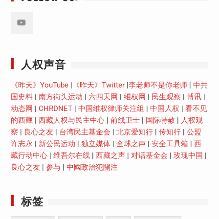
Youtube
人权声音
《昨天》YouTube
|
《昨天》Twitter
|
李老师不是你老师
|
中共
国史料
|
南方街头运动
|
六四天网
|
维权网
|
民生观察
|
博讯
|
动态网
|
CHRDNET
|
中国维权律师关注组
|
中国人权
|
看不见
的西藏
|
西藏人权与民主中心
|
前线卫士
|
国际特赦
|
人权观
察
|
良心之友
|
台湾民主基金会
|
北京爱知行
|
传知行
|
公盟
许志永
|
新公民运动
|
独立媒体
|
全球之声
|
安全工具箱
|
西
藏行动中心
|
维吾尔在线
|
西藏之声
|
对话基金会
|
玫瑰中国
|
良心之友
|
参与
|
中國政治犯關注
标签