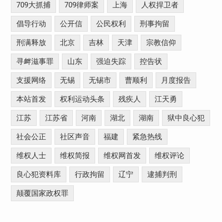
709大抓捕
709律师案
上海
人权捍卫者
倡导行动
公开信
公民权利
刑事拘留
刑满释放
北京
吉林
天津
宗教信仰
寻衅滋事罪
山东
强迫失踪
控告状
支援网络
无锡
无锡市
曹顺利
月度报告
本站首发
权利运动头条
残疾人
江天勇
江苏
江苏省
河南
湖北
湖南
狱中良心犯
社会公正
社区声音
福建
紧急热线
维权人士
维权简报
维权网首发
维权评论
良心犯资料库
行政拘留
辽宁
逮捕判刑
颠覆国家政权罪