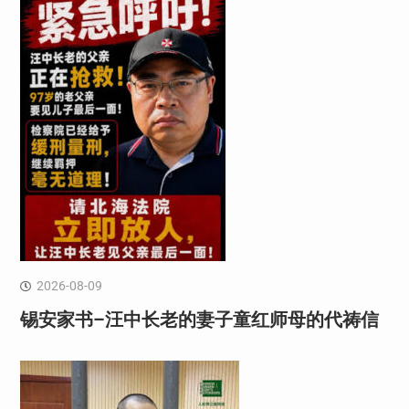
2026-08-09
锡安家书–汪中长老的妻子童红⁩师母的代祷信