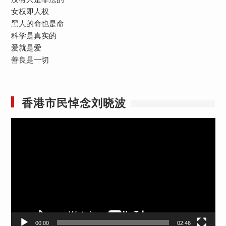
女权即人权
黑人的命也是命
科学是真实的
爱就是爱
善良是一切
香港市民悼念刘晓波
视
频
播
放
器
00:00
02:46