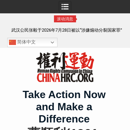
滚动消息
察以
武汉公民张毅于2026年7月28日被以“涉嫌煽动分裂国家罪”
执行逮捕 目前羁押在拉萨市看守所
简体中文
Skip
to
content
Take Action Now
and Make a
Difference