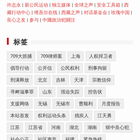
许志永
|
新公民运动
|
独立媒体
|
全球之声
|
安全工具箱
|
西
藏行动中心
|
维吾尔在线
|
西藏之声
|
对话基金会
|
玫瑰中国
|
良心之友
|
参与
|
中國政治犯關注
标签
709大抓捕
709律师案
上海
人权捍卫者
倡导行动
公开信
公民权利
刑事拘留
刑满释放
北京
吉林
天津
宗教信仰
寻衅滋事罪
山东
强迫失踪
控告状
支援网络
无锡
无锡市
曹顺利
月度报告
本站首发
权利运动头条
残疾人
江天勇
江苏
江苏省
河南
湖北
湖南
狱中良心犯
社会公正
社区声音
福建
紧急热线