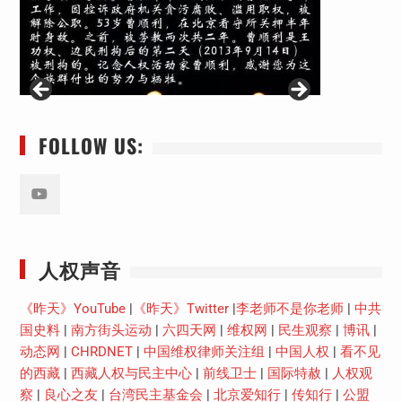
FOLLOW US:
Youtube
人权声音
《昨天》YouTube
|
《昨天》Twitter
|
李老师不是你老师
|
中共
国史料
|
南方街头运动
|
六四天网
|
维权网
|
民生观察
|
博讯
|
动态网
|
CHRDNET
|
中国维权律师关注组
|
中国人权
|
看不见
的西藏
|
西藏人权与民主中心
|
前线卫士
|
国际特赦
|
人权观
察
|
良心之友
|
台湾民主基金会
|
北京爱知行
|
传知行
|
公盟