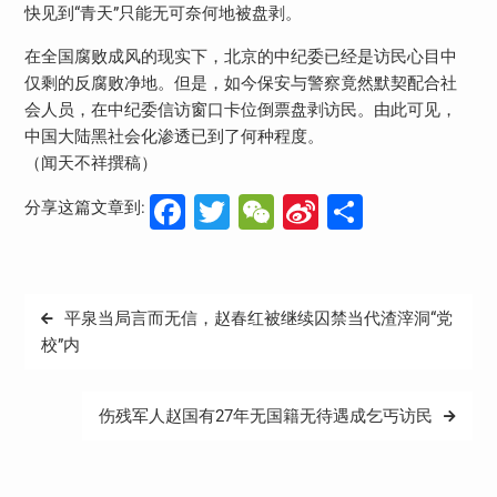
快见到“青天”只能无可奈何地被盘剥。
在全国腐败成风的现实下，北京的中纪委已经是访民心目中
仅剩的反腐败净地。但是，如今保安与警察竟然默契配合社
会人员，在中纪委信访窗口卡位倒票盘剥访民。由此可见，
中国大陆黑社会化渗透已到了何种程度。
（闻天不祥撰稿）
Facebook
Twitter
WeChat
Sina
分
分享这篇文章到:
Weibo
享
文
平泉当局言而无信，赵春红被继续囚禁当代渣滓洞“党
章
校”内
导
航
伤残军人赵国有27年无国籍无待遇成乞丐访民