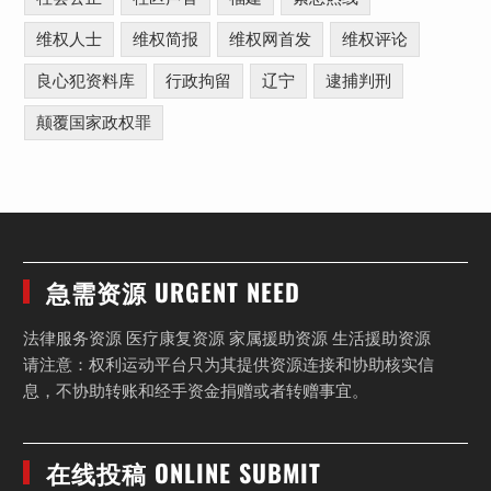
维权人士
维权简报
维权网首发
维权评论
良心犯资料库
行政拘留
辽宁
逮捕判刑
颠覆国家政权罪
急需资源 URGENT NEED
法律服务资源 医疗康复资源 家属援助资源 生活援助资源
请注意：权利运动平台只为其提供资源连接和协助核实信
息，不协助转账和经手资金捐赠或者转赠事宜。
在线投稿 ONLINE SUBMIT