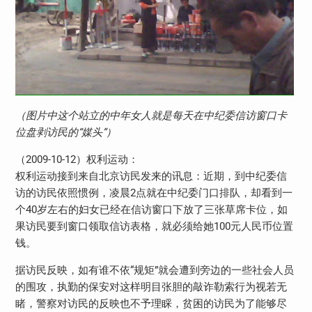
（图片中这个站立的中年女人就是每天在中纪委信访窗口卡
位盘剥访民的“媒头”）
（2009-10-12）权利运动：
权利运动接到来自北京访民发来的讯息：近期，到中纪委信
访的访民依照惯例，凌晨2点就在中纪委门口排队，却看到一
个40岁左右的妇女已经在信访窗口下放了三张草席卡位，如
果访民要到窗口领取信访表格，就必须给她100元人民币位置
钱。
据访民反映，如有谁不依“规矩”就会遭到旁边的一些社会人员
的围攻，执勤的保安对这样明目张胆的敲诈勒索行为视若无
睹，警察对访民的反映也不予理睬，贫困的访民为了能够尽