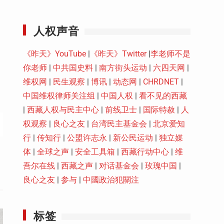
Youtube
人权声音
《昨天》YouTube
|
《昨天》Twitter
|
李老师不是
你老师
|
中共国史料
|
南方街头运动
|
六四天网
|
维权网
|
民生观察
|
博讯
|
动态网
|
CHRDNET
|
中国维权律师关注组
|
中国人权
|
看不见的西藏
|
西藏人权与民主中心
|
前线卫士
|
国际特赦
|
人
权观察
|
良心之友
|
台湾民主基金会
|
北京爱知
行
|
传知行
|
公盟许志永
|
新公民运动
|
独立媒
体
|
全球之声
|
安全工具箱
|
西藏行动中心
|
维
吾尔在线
|
西藏之声
|
对话基金会
|
玫瑰中国
|
良心之友
|
参与
|
中國政治犯關注
标签