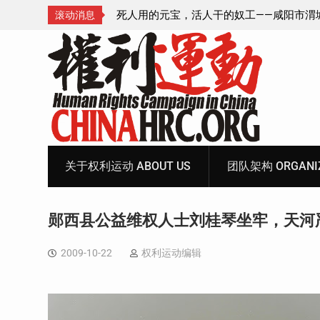
—咸阳市渭城区看守所
锡安教案王林牧师狱中信件：荒诞的人与公
滚动消息
元宝、铅中毒、任务制
Skip
to
content
关于权利运动 ABOUT US
团队架构 ORGANIZ
郧西县公益维权人士刘桂琴坐牢，天河
2009-10-22
权利运动编辑