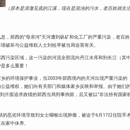
（原本是清澈见底的江溪，现在是混浊的污水，老百姓就生
息，郧西的“母亲河”天河遭到矾矿和化工厂的严重污染，老百姓
环境破坏与公益维权人士刘桂琴被当局迫害有关。
郧西污染区域，这一污染的河流全部流向丹江水库和到长江（其
护是多么重要！
乡的环境保护事业，当2003年郧西境内的天河出现严重污染的
的公益维权，她们向有关部门和媒体家乡反映和举报。由于她们
遭到片面追求政绩的郧西当局刑事拘留，后又被以“非法持有国家
监狱的恶劣环境导致刘女士咽喉出现肿瘤，被迫于6月17日住院手
正在家中休养。