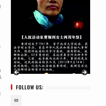
活
中
的
机
FOLLOW US:
术