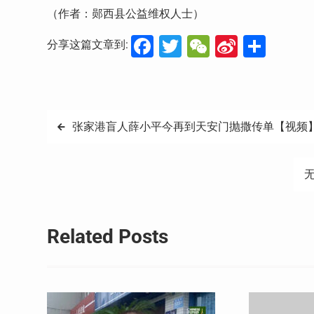
（作者：郧西县公益维权人士）
Facebook
Twitter
WeChat
Sina
分
分享这篇文章到:
Weibo
享
文
张家港盲人薛小平今再到天安门抛撒传单【视频
章
导
航
Related Posts