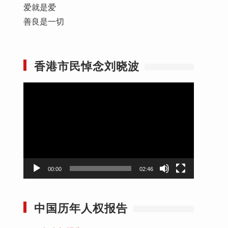
爱就是爱
善良是一切
香港市民悼念刘晓波
视
频
播
放
器
00:00
02:46
中国历年人权报告