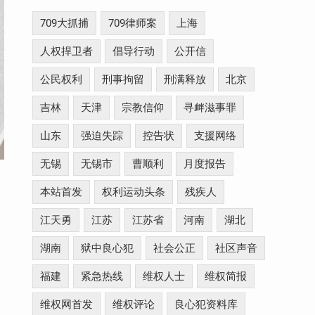
709大抓捕
709律师案
上海
人权捍卫者
倡导行动
公开信
公民权利
刑事拘留
刑满释放
北京
吉林
天津
宗教信仰
寻衅滋事罪
山东
强迫失踪
控告状
支援网络
无锡
无锡市
曹顺利
月度报告
本站首发
权利运动头条
残疾人
江天勇
江苏
江苏省
河南
湖北
湖南
狱中良心犯
社会公正
社区声音
福建
紧急热线
维权人士
维权简报
维权网首发
维权评论
良心犯资料库