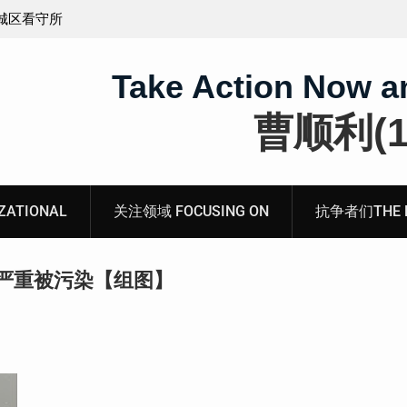
义的神
顾玲娣：涉黑涉恶刑事报案信
Take Action Now a
曹顺利(19
ATIONAL
关注领域 FOCUSING ON
抗争者们THE RE
严重被污染【组图】