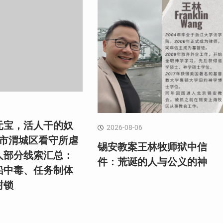
元宝，活人干的奴
2026-08-06
阳市渭城区看守所虐
锡安教案王林牧师狱中信
人部分线索汇总：
件：荒诞的人与公义的神
铅中毒、任务制体
封锁