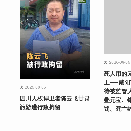
2026-08-06
死人用的
工——咸
2026-08-06
待被监管
四川人权捍卫者陈云飞甘肃
叠元宝、
旅游遭行政拘留
罚、死亡