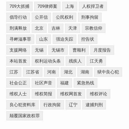
709大抓捕
709律师案
上海
人权捍卫者
倡导行动
公开信
公民权利
刑事拘留
刑满释放
北京
吉林
天津
宗教信仰
寻衅滋事罪
山东
强迫失踪
控告状
支援网络
无锡
无锡市
曹顺利
月度报告
本站首发
权利运动头条
残疾人
江天勇
江苏
江苏省
河南
湖北
湖南
狱中良心犯
社会公正
社区声音
福建
紧急热线
维权人士
维权简报
维权网首发
维权评论
良心犯资料库
行政拘留
辽宁
逮捕判刑
颠覆国家政权罪