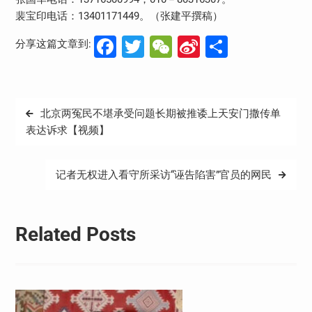
裴宝印电话：13401171449。（张建平撰稿）
Facebook
Twitter
WeChat
Sina
分
分享这篇文章到:
Weibo
享
文
北京两冤民不堪承受问题长期被推诿上天安门撒传单
章
表达诉求【视频】
导
航
记者无权进入看守所采访“诬告陷害”官员的网民
Related Posts