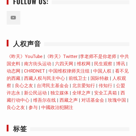
FOLLOW US:
Youtube
人权声音
《昨天》YouTube
|
《昨天》Twitter
|
李老师不是你老师
|
中共
国史料
|
南方街头运动
|
六四天网
|
维权网
|
民生观察
|
博讯
|
动态网
|
CHRDNET
|
中国维权律师关注组
|
中国人权
|
看不见
的西藏
|
西藏人权与民主中心
|
前线卫士
|
国际特赦
|
人权观
察
|
良心之友
|
台湾民主基金会
|
北京爱知行
|
传知行
|
公盟
许志永
|
新公民运动
|
独立媒体
|
全球之声
|
安全工具箱
|
西
藏行动中心
|
维吾尔在线
|
西藏之声
|
对话基金会
|
玫瑰中国
|
良心之友
|
参与
|
中國政治犯關注
标签