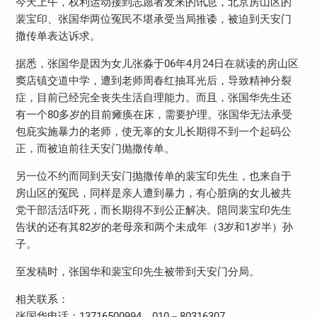
今天上午，权利运动接到志愿者发来的讯息，北京房山区的
裴宝印、张国华两位冤民不堪承受当局推诿，被迫到天安门
撒传单表达诉求。
据悉，张国华是因为女儿张淼于06年4月24日在就读的房山区
窦店镇交道中学，遭到老师周春红抽耳光后，导致精神分裂
症，目前已经完全丧失生活自理能力。而且，张国华先生还
有一个80多岁的目前瘫痪在床，需要护理。张国华无法承受
包庇实施暴力的老师，使无辜的女儿长期得不到一个起码公
正，而被迫前往天安门抛撒传单。
另一位不约而同到天安门抛撒传单的裴宝印先生，也来自于
房山区的冤民，同样是亲人遭到暴力，有心脏病的女儿被共
党干部活活吓死，而长期得不到公正解决。陪同裴宝印先生
告状的还有其82岁的老母亲和两个未成年（3岁和1岁半）孙
子。
至发稿时，张国华和裴宝印先生被带到天安门分局。
相关联系：
张国华电话：13716500994，010－80316307。