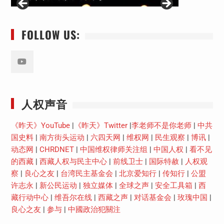
FOLLOW US:
Youtube
人权声音
《昨天》YouTube
|
《昨天》Twitter
|
李老师不是你老师
|
中共
国史料
|
南方街头运动
|
六四天网
|
维权网
|
民生观察
|
博讯
|
动态网
|
CHRDNET
|
中国维权律师关注组
|
中国人权
|
看不见
的西藏
|
西藏人权与民主中心
|
前线卫士
|
国际特赦
|
人权观
察
|
良心之友
|
台湾民主基金会
|
北京爱知行
|
传知行
|
公盟
许志永
|
新公民运动
|
独立媒体
|
全球之声
|
安全工具箱
|
西
藏行动中心
|
维吾尔在线
|
西藏之声
|
对话基金会
|
玫瑰中国
|
良心之友
|
参与
|
中國政治犯關注