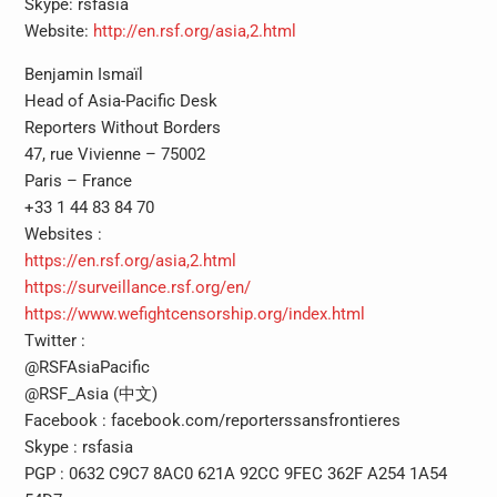
Skype: rsfasia
Website:
http://en.rsf.org/asia,2.html
Benjamin Ismaïl
Head of Asia-Pacific Desk
Reporters Without Borders
47, rue Vivienne – 75002
Paris – France
+33 1 44 83 84 70
Websites :
https://en.rsf.org/asia,2.html
https://surveillance.rsf.org/en/
https://www.wefightcensorship.org/index.html
Twitter :
@RSFAsiaPacific
@RSF_Asia (中文)
Facebook : facebook.com/reporterssansfrontieres
Skype : rsfasia
PGP : 0632 C9C7 8AC0 621A 92CC 9FEC 362F A254 1A54