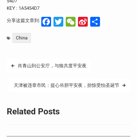
54D7
KEY : 1A5454D7
Facebook
Twitter
WeChat
Sina
分
分享这篇文章到:
Weibo
享
China
文
肖青山到公安厅，与狼共度平安夜
章
导
天津被违章市民：提心吊胆平安夜，担惊受怕圣诞节
航
Related Posts