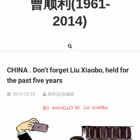
曹顺利(1961-
2014)
CHINA . Don’t forget Liu Xiaobo, held for
the past five years
2013-12-25
权利运动编辑