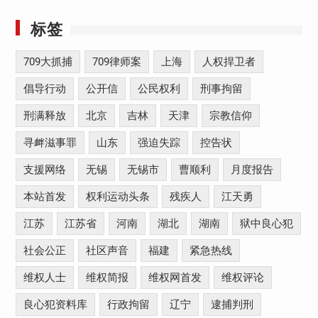
标签
709大抓捕
709律师案
上海
人权捍卫者
倡导行动
公开信
公民权利
刑事拘留
刑满释放
北京
吉林
天津
宗教信仰
寻衅滋事罪
山东
强迫失踪
控告状
支援网络
无锡
无锡市
曹顺利
月度报告
本站首发
权利运动头条
残疾人
江天勇
江苏
江苏省
河南
湖北
湖南
狱中良心犯
社会公正
社区声音
福建
紧急热线
维权人士
维权简报
维权网首发
维权评论
良心犯资料库
行政拘留
辽宁
逮捕判刑