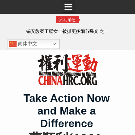
滚动消息
法的
锡安教案王聪女士被抓更多细节曝光 之一
简体中文
Skip
to
content
Take Action Now
and Make a
Difference