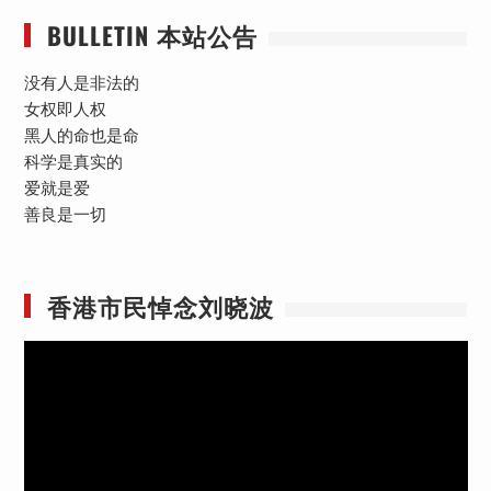
BULLETIN 本站公告
没有人是非法的
女权即人权
黑人的命也是命
科学是真实的
爱就是爱
善良是一切
香港市民悼念刘晓波
视
频
播
放
器