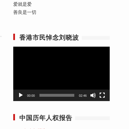
爱就是爱
善良是一切
香港市民悼念刘晓波
视
频
播
放
器
00:00
02:46
中国历年人权报告