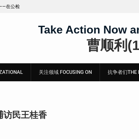
王藏：颠倒黑白，推卸责任，继续为村支书恶行当保
伞 ——追究「王浩溺死事件」【进展之六】
Take Action Now a
曹顺利(19
ATIONAL
关注领域 FOCUSING ON
抗争者们THE RE
捕访民王桂香