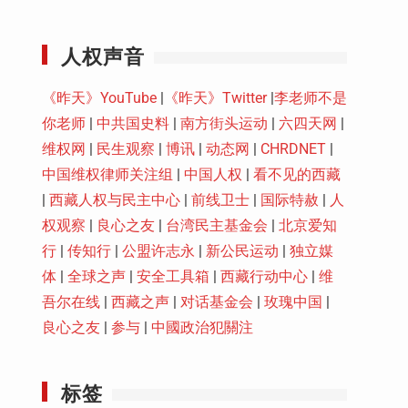
Youtube
人权声音
《昨天》YouTube
|
《昨天》Twitter
|
李老师不是
你老师
|
中共国史料
|
南方街头运动
|
六四天网
|
维权网
|
民生观察
|
博讯
|
动态网
|
CHRDNET
|
中国维权律师关注组
|
中国人权
|
看不见的西藏
|
西藏人权与民主中心
|
前线卫士
|
国际特赦
|
人
权观察
|
良心之友
|
台湾民主基金会
|
北京爱知
行
|
传知行
|
公盟许志永
|
新公民运动
|
独立媒
体
|
全球之声
|
安全工具箱
|
西藏行动中心
|
维
吾尔在线
|
西藏之声
|
对话基金会
|
玫瑰中国
|
良心之友
|
参与
|
中國政治犯關注
标签