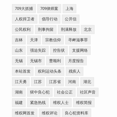
709大抓捕
709律师案
上海
人权捍卫者
倡导行动
公开信
公民权利
刑事拘留
刑满释放
北京
吉林
天津
宗教信仰
寻衅滋事罪
山东
强迫失踪
控告状
支援网络
无锡
无锡市
曹顺利
月度报告
本站首发
权利运动头条
残疾人
江天勇
江苏
江苏省
河南
湖北
湖南
狱中良心犯
社会公正
社区声音
福建
紧急热线
维权人士
维权简报
维权网首发
维权评论
良心犯资料库