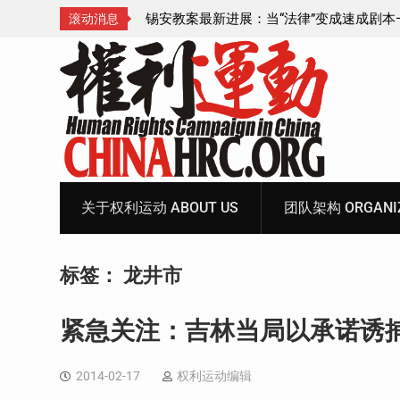
成速成剧本——在公检
锡安教案王聪女士被抓更多细节曝光 之一
滚动消息
Skip
to
content
关于权利运动 ABOUT US
团队架构 ORGANIZ
标签：
龙井市
紧急关注：吉林当局以承诺诱
2014-02-17
权利运动编辑