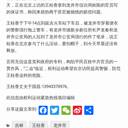
天，正在北京上访的王桂香拿到龙井市信访局姓陈的官员写
的保证书，称回来就协商于苏宏被烧残的赔偿问题。
王桂香于下午
14
点到延吉火车站下车后，被龙井市穿着便衣
的警察强行拖上警车，有龙井市德新乡新任所长尹龙春和龙
井市公安局的人拉到了龙井市公安局强行的作了笔录，说王
桂香在北京参与了什么活动，要扣帽子，到今天早晨还没有
释放。
言而无信这是党和政府的专利，构陷平民百姓中共官员的一
贯作风，“二会”临近，权利运动希望在京访民提高警惕，防范
王桂香这样的危险。
王桂香丈夫于国昌
:13943370976
。
此信息由权利运动紧急热线项目编辑
Facebook
Twitter
WeChat
Sina
分
分享这篇文章到:
Weibo
享
吉林
王桂香
龙井市
,
,