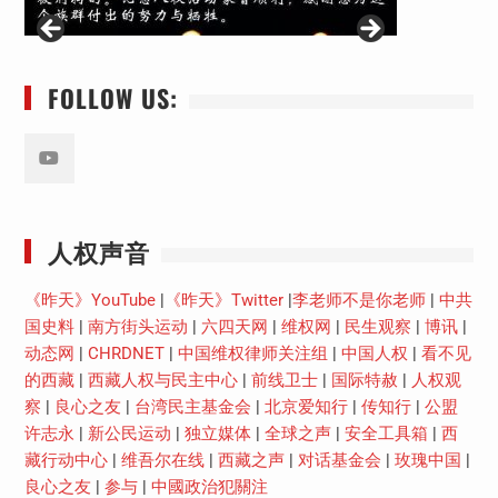
FOLLOW US:
Youtube
人权声音
《昨天》YouTube
|
《昨天》Twitter
|
李老师不是你老师
|
中共
国史料
|
南方街头运动
|
六四天网
|
维权网
|
民生观察
|
博讯
|
动态网
|
CHRDNET
|
中国维权律师关注组
|
中国人权
|
看不见
的西藏
|
西藏人权与民主中心
|
前线卫士
|
国际特赦
|
人权观
察
|
良心之友
|
台湾民主基金会
|
北京爱知行
|
传知行
|
公盟
许志永
|
新公民运动
|
独立媒体
|
全球之声
|
安全工具箱
|
西
藏行动中心
|
维吾尔在线
|
西藏之声
|
对话基金会
|
玫瑰中国
|
良心之友
|
参与
|
中國政治犯關注