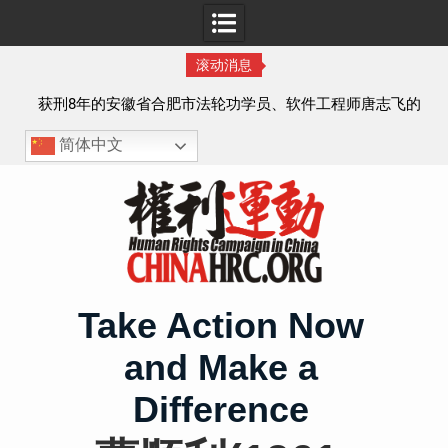
滚动消息
实名
获刑8年的安徽省合肥市法轮功学员、软件工程师唐志飞的
案情及简历
简体中文
Skip
to
content
Take Action Now
and Make a
Difference