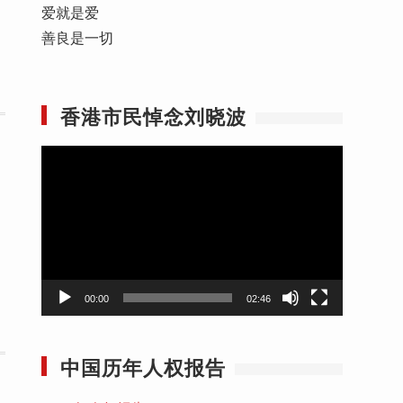
爱就是爱
善良是一切
香港市民悼念刘晓波
视
频
播
放
器
00:00
02:46
中国历年人权报告