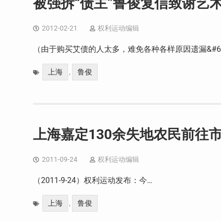
被强拆“债主”鲁俊复信致谢艺
2012-02-21
权利运动编辑
（由于购买艾债的人太多，难免各种各样原因遗漏&#6
上海
鲁俊
,
上海嘉定130余失地农民前往
2011-09-24
权利运动编辑
（2011-9-24）权利运动发布：今…
上海
鲁俊
,