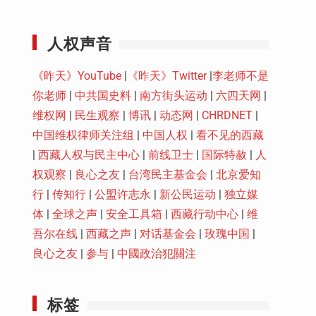
Youtube
人权声音
《昨天》YouTube
|
《昨天》Twitter
|
李老师不是
你老师
|
中共国史料
|
南方街头运动
|
六四天网
|
维权网
|
民生观察
|
博讯
|
动态网
|
CHRDNET
|
中国维权律师关注组
|
中国人权
|
看不见的西藏
|
西藏人权与民主中心
|
前线卫士
|
国际特赦
|
人
权观察
|
良心之友
|
台湾民主基金会
|
北京爱知
行
|
传知行
|
公盟许志永
|
新公民运动
|
独立媒
体
|
全球之声
|
安全工具箱
|
西藏行动中心
|
维
吾尔在线
|
西藏之声
|
对话基金会
|
玫瑰中国
|
良心之友
|
参与
|
中國政治犯關注
标签