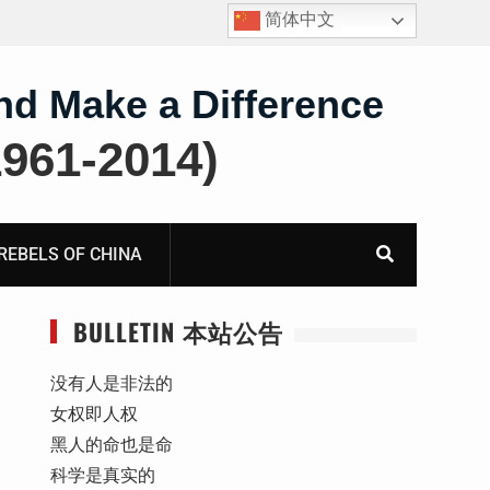
简体中文
报
死人用的元宝，活人干的奴工——咸阳市渭城区看守所
虐待被监管人部分线索汇总：叠元宝、铅中毒、任务制
体罚、死亡封锁
nd Make a Difference
61-2014)
BELS OF CHINA
BULLETIN 本站公告
没有人是非法的
女权即人权
黑人的命也是命
科学是真实的