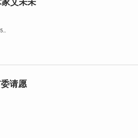
术家艾未未
5…
市委请愿