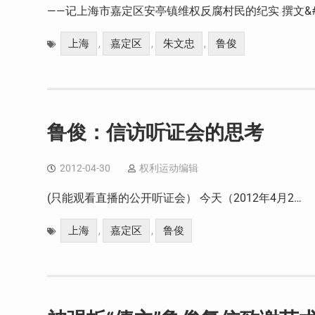
——记上海市嘉定区安亭镇维权反腐村民的纪实 撰文&#
上海
嘉定区
朱文忠
鲁俊
,
,
,
鲁俊：信访听证会的思考
2012-04-30
权利运动编辑
(只能观看直播的公开听证会） 今天（2012年4月2…
上海
嘉定区
鲁俊
,
,