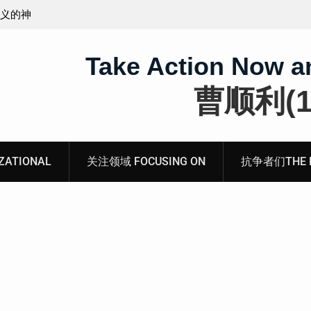
无锡市新吴区江溪街道访民顾玲娣书面涉黑涉恶刑事
案无人理
Take Action Now a
曹顺利(19
ATIONAL
关注领域 FOCUSING ON
抗争者们THE RE