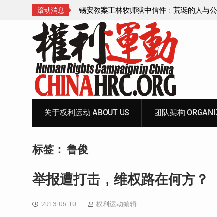
诞的人与公义的神
顾玲娣：涉黑涉恶刑事报案信
滚动消息
Skip
to
content
关于权利运动 ABOUT US
团队架构 ORGANIZ
标签：
鲁俊
举报遭打击，维权路在何方？
2013-06-10
权利运动编辑