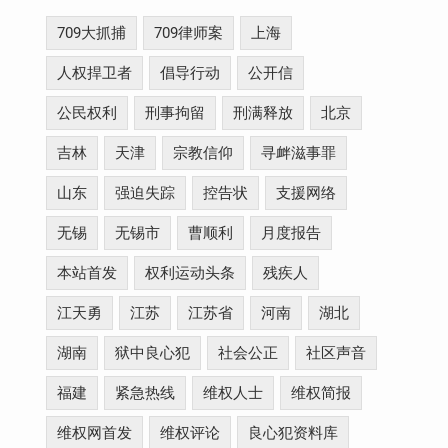
709大抓捕
709律师案
上海
人权捍卫者
倡导行动
公开信
公民权利
刑事拘留
刑满释放
北京
吉林
天津
宗教信仰
寻衅滋事罪
山东
强迫失踪
控告状
支援网络
无锡
无锡市
曹顺利
月度报告
本站首发
权利运动头条
残疾人
江天勇
江苏
江苏省
河南
湖北
湖南
狱中良心犯
社会公正
社区声音
福建
紧急热线
维权人士
维权简报
维权网首发
维权评论
良心犯资料库