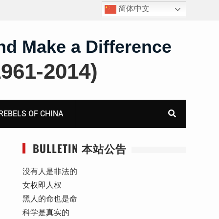
简体中文
报
获刑10年的“推墙大联盟案”任建平在永川监狱度过其62
岁生日
nd Make a Difference
61-2014)
BELS OF CHINA
BULLETIN 本站公告
没有人是非法的
女权即人权
黑人的命也是命
科学是真实的