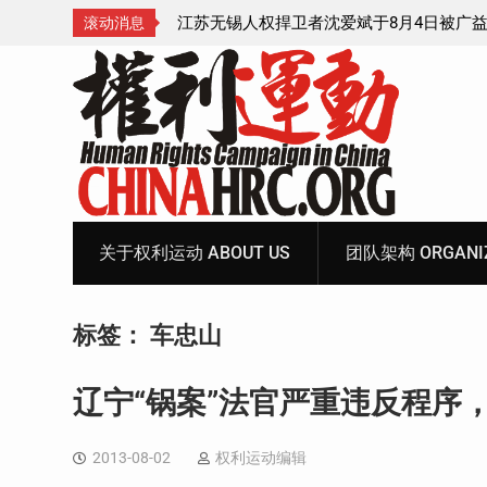
4日被广益派出所警
武汉公民张毅于2026年7月28日被以“涉嫌
滚动消息
中带走后音信全无
家罪”执行逮捕 目前羁押在拉萨市看守所
Skip
to
content
关于权利运动 ABOUT US
团队架构 ORGANIZ
标签：
车忠山
辽宁“锅案”法官严重违反程序
2013-08-02
权利运动编辑