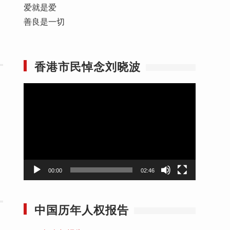
爱就是爱
善良是一切
香港市民悼念刘晓波
视
频
播
放
器
00:00
02:46
中国历年人权报告