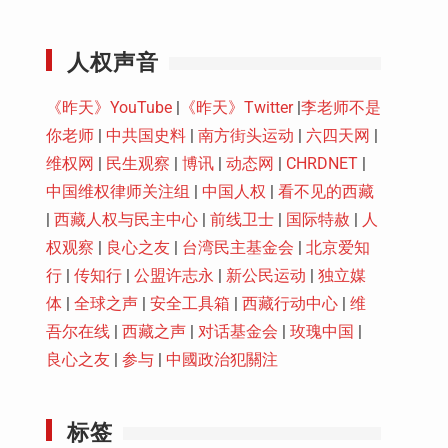
Youtube
人权声音
《昨天》YouTube
|
《昨天》Twitter
|
李老师不是
你老师
|
中共国史料
|
南方街头运动
|
六四天网
|
维权网
|
民生观察
|
博讯
|
动态网
|
CHRDNET
|
中国维权律师关注组
|
中国人权
|
看不见的西藏
|
西藏人权与民主中心
|
前线卫士
|
国际特赦
|
人
权观察
|
良心之友
|
台湾民主基金会
|
北京爱知
行
|
传知行
|
公盟许志永
|
新公民运动
|
独立媒
体
|
全球之声
|
安全工具箱
|
西藏行动中心
|
维
吾尔在线
|
西藏之声
|
对话基金会
|
玫瑰中国
|
良心之友
|
参与
|
中國政治犯關注
标签