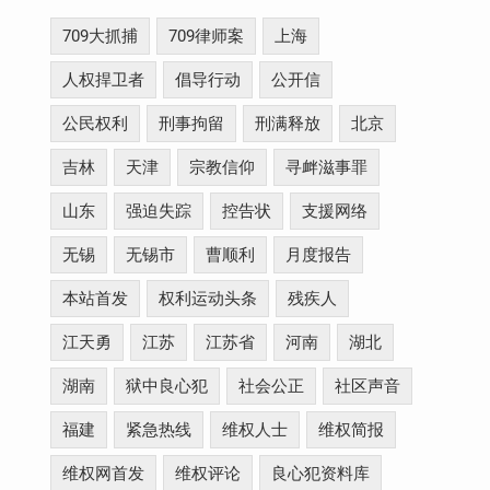
709大抓捕
709律师案
上海
人权捍卫者
倡导行动
公开信
公民权利
刑事拘留
刑满释放
北京
吉林
天津
宗教信仰
寻衅滋事罪
山东
强迫失踪
控告状
支援网络
无锡
无锡市
曹顺利
月度报告
本站首发
权利运动头条
残疾人
江天勇
江苏
江苏省
河南
湖北
湖南
狱中良心犯
社会公正
社区声音
福建
紧急热线
维权人士
维权简报
维权网首发
维权评论
良心犯资料库