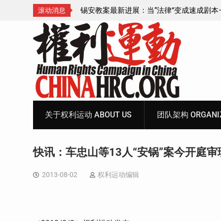
成速成剧本——在公检
锡安教案王聪女士被抓更多细节曝光 之一
滚动消息
Skip
to
content
关于权利运动 ABOUT US
团队架构 ORGANIZ
快讯：车忠山等13人“安锅”案今开庭审
2013-08-02
权利运动编辑