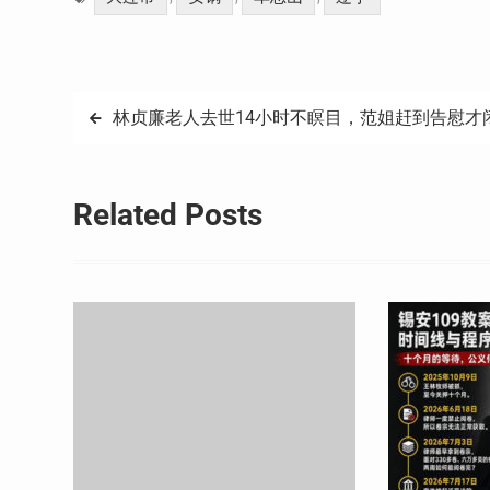
文
林贞廉老人去世14小时不瞑目，范姐赶到告慰才
章
导
Related Posts
航