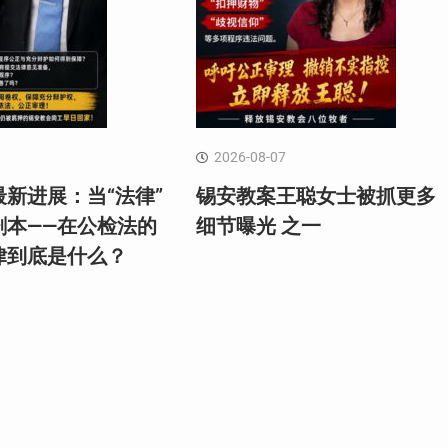
2026-08-07
新进展：当“法律”
锡安教案王聪女士被抓更多
剧本——在公检法的
细节曝光 之一
律到底是什么？