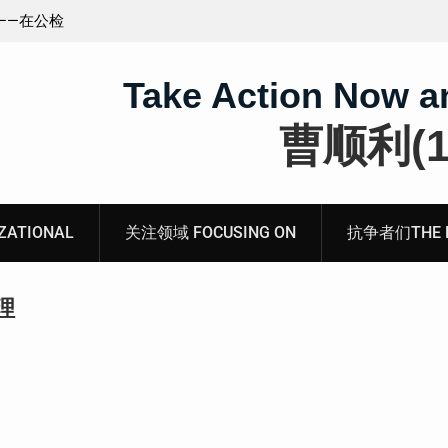
王藏：颠倒黑白，推卸责任，继续为村支书恶行当保
伞 ——追究「王浩溺死事件」【进展之六】
Take Action Now a
曹顺利(19
ATIONAL
关注领域 FOCUSING ON
抗争者们THE RE
理