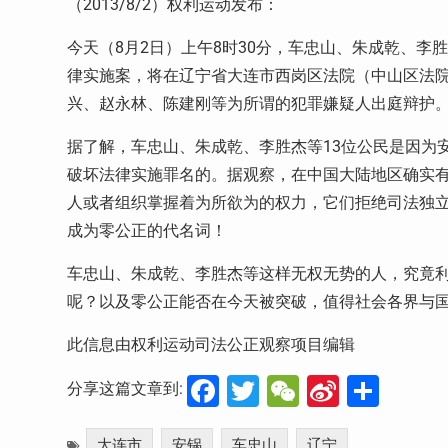
（
2013/8/2
）权利运动发布：
今天（
8
月
2
日）上午
8
时
30
分，车忠山、朱成乾、李胜
律实施案，将在辽宁省大连市西岗区法院（中山区法
兴、赵永林、陈建刚等为所谓的犯罪嫌疑人出庭辩护
据了解，车忠山、朱成乾、李胜杰等
13
位公民是因为
破坏法律实施罪名的。据观察，在中国大陆地区确实
人或者组织掌握着为所欲为的权力，它们拒绝司法独
成为零公正的代名词！
车忠山、朱成乾、李胜杰等这样无权无势的人，究竟
呢？以及零公正能否在今天被突破，值得社会各界与
此信息由权利运动司法公正观察项目编辑
Facebook
Twitter
WeChat
Sina
分
分享这篇文章到:
Weibo
享
大连市
安锅
车忠山
辽宁
,
,
,