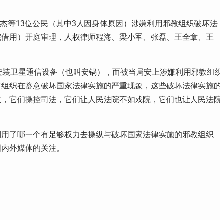
杰等
13
位公民（其中
3
人因身体原因）涉嫌利用邪教组织破坏法
院借用）开庭审理，人权律师程海、梁小军、张磊、王全章、王
。
安装卫星通信设备（也叫安锅），而被当局安上涉嫌利用邪教组
有组织在蓄意破坏国家法律实施的严重现象，这些破坏法律实施
立，它们操控司法，它们让人民法院不如戏院，它们也让人民法
利用了哪一个有足够权力去操纵与破坏国家法律实施的邪教组织
国内外媒体的关注。