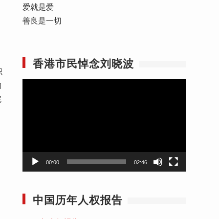
爱就是爱
善良是一切
香港市民悼念刘晓波
织
的
视
院
频
播
放
器
00:00
02:46
中国历年人权报告