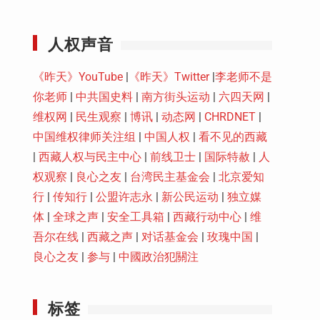
Youtube
人权声音
《昨天》YouTube
|
《昨天》Twitter
|
李老师不是
你老师
|
中共国史料
|
南方街头运动
|
六四天网
|
维权网
|
民生观察
|
博讯
|
动态网
|
CHRDNET
|
中国维权律师关注组
|
中国人权
|
看不见的西藏
|
西藏人权与民主中心
|
前线卫士
|
国际特赦
|
人
权观察
|
良心之友
|
台湾民主基金会
|
北京爱知
行
|
传知行
|
公盟许志永
|
新公民运动
|
独立媒
体
|
全球之声
|
安全工具箱
|
西藏行动中心
|
维
吾尔在线
|
西藏之声
|
对话基金会
|
玫瑰中国
|
良心之友
|
参与
|
中國政治犯關注
标签