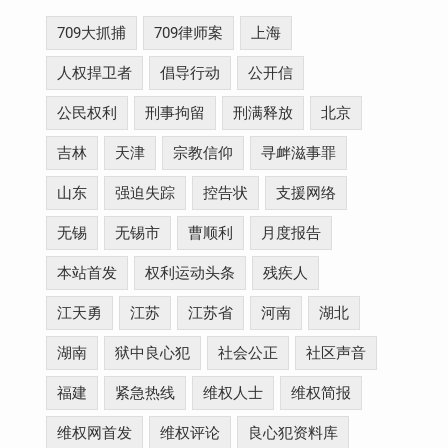
709大抓捕
709律师案
上海
人权捍卫者
倡导行动
公开信
公民权利
刑事拘留
刑满释放
北京
吉林
天津
宗教信仰
寻衅滋事罪
山东
强迫失踪
控告状
支援网络
无锡
无锡市
曹顺利
月度报告
本站首发
权利运动头条
残疾人
江天勇
江苏
江苏省
河南
湖北
湖南
狱中良心犯
社会公正
社区声音
福建
紧急热线
维权人士
维权简报
维权网首发
维权评论
良心犯资料库