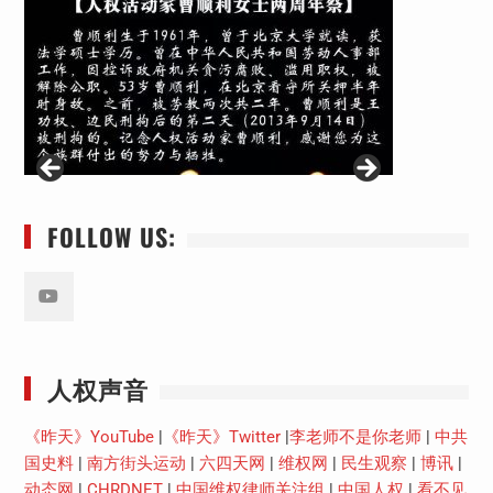
FOLLOW US:
Youtube
人权声音
《昨天》YouTube
|
《昨天》Twitter
|
李老师不是你老师
|
中共
国史料
|
南方街头运动
|
六四天网
|
维权网
|
民生观察
|
博讯
|
动态网
|
CHRDNET
|
中国维权律师关注组
|
中国人权
|
看不见