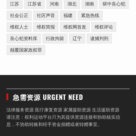
江苏
江苏省
河南
湖北
湖南
狱中良心犯
社会公正
社区声音
福建
紧急热线
维权人士
维权简报
维权网首发
维权评论
良心犯资料库
行政拘留
辽宁
逮捕判刑
颠覆国家政权罪
急需资源 URGENT NEED
法律服务资源 医疗康复资源 家属援助资源 生活援助资源
请注意：权利运动平台只为其提供资源连接和协助核实信
息，不协助转账和经手资金捐赠或者转赠事宜。