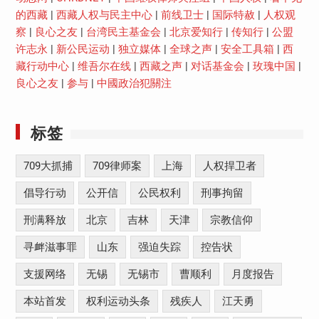
的西藏
|
西藏人权与民主中心
|
前线卫士
|
国际特赦
|
人权观
察
|
良心之友
|
台湾民主基金会
|
北京爱知行
|
传知行
|
公盟
许志永
|
新公民运动
|
独立媒体
|
全球之声
|
安全工具箱
|
西
藏行动中心
|
维吾尔在线
|
西藏之声
|
对话基金会
|
玫瑰中国
|
良心之友
|
参与
|
中國政治犯關注
标签
709大抓捕
709律师案
上海
人权捍卫者
倡导行动
公开信
公民权利
刑事拘留
刑满释放
北京
吉林
天津
宗教信仰
寻衅滋事罪
山东
强迫失踪
控告状
支援网络
无锡
无锡市
曹顺利
月度报告
本站首发
权利运动头条
残疾人
江天勇