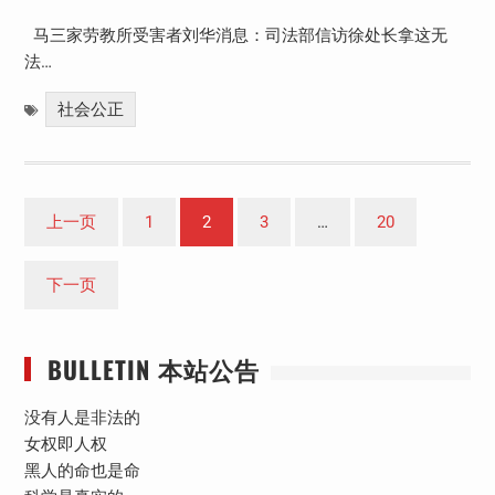
马三家劳教所受害者刘华消息：司法部信访徐处长拿这无
法…
社会公正
文
上一页
1
2
3
…
20
章
分
下一页
页
BULLETIN 本站公告
没有人是非法的
女权即人权
黑人的命也是命