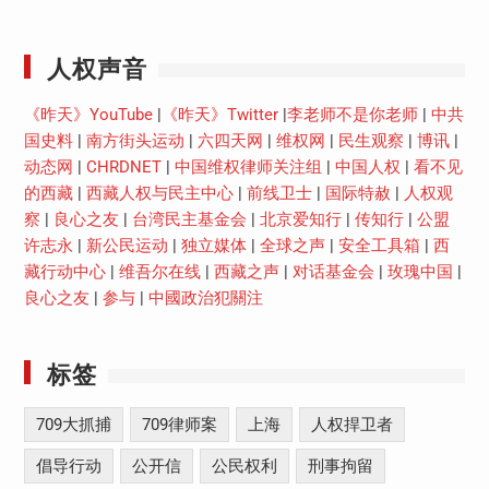
Youtube
人权声音
《昨天》YouTube
|
《昨天》Twitter
|
李老师不是你老师
|
中共
国史料
|
南方街头运动
|
六四天网
|
维权网
|
民生观察
|
博讯
|
动态网
|
CHRDNET
|
中国维权律师关注组
|
中国人权
|
看不见
的西藏
|
西藏人权与民主中心
|
前线卫士
|
国际特赦
|
人权观
察
|
良心之友
|
台湾民主基金会
|
北京爱知行
|
传知行
|
公盟
许志永
|
新公民运动
|
独立媒体
|
全球之声
|
安全工具箱
|
西
藏行动中心
|
维吾尔在线
|
西藏之声
|
对话基金会
|
玫瑰中国
|
良心之友
|
参与
|
中國政治犯關注
标签
709大抓捕
709律师案
上海
人权捍卫者
倡导行动
公开信
公民权利
刑事拘留