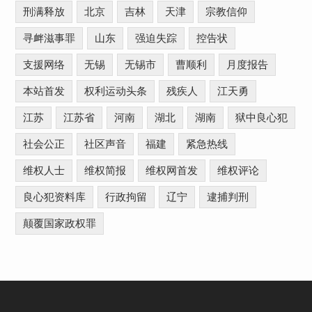
刑满释放
北京
吉林
天津
宗教信仰
寻衅滋事罪
山东
强迫失踪
控告状
支援网络
无锡
无锡市
曹顺利
月度报告
本站首发
权利运动头条
残疾人
江天勇
江苏
江苏省
河南
湖北
湖南
狱中良心犯
社会公正
社区声音
福建
紧急热线
维权人士
维权简报
维权网首发
维权评论
良心犯资料库
行政拘留
辽宁
逮捕判刑
颠覆国家政权罪