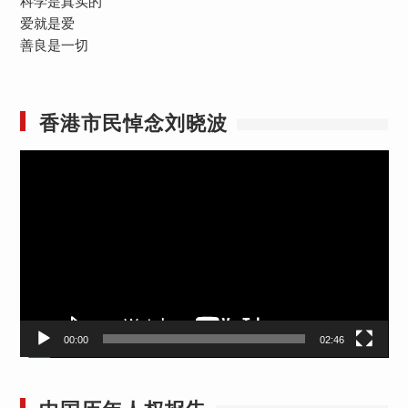
科学是真实的
爱就是爱
善良是一切
香港市民悼念刘晓波
视
频
播
放
器
00:00
02:46