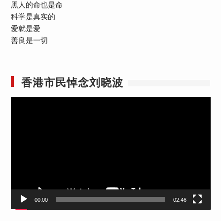
黑人的命也是命
科学是真实的
爱就是爱
善良是一切
香港市民悼念刘晓波
视
频
播
放
器
00:00
02:46