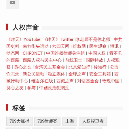
Youtube
人权声音
《昨天》YouTube
|
《昨天》Twitter
|
李老师不是你老师
|
中共
国史料
|
南方街头运动
|
六四天网
|
维权网
|
民生观察
|
博讯
|
动态网
|
CHRDNET
|
中国维权律师关注组
|
中国人权
|
看不见
的西藏
|
西藏人权与民主中心
|
前线卫士
|
国际特赦
|
人权观
察
|
良心之友
|
台湾民主基金会
|
北京爱知行
|
传知行
|
公盟
许志永
|
新公民运动
|
独立媒体
|
全球之声
|
安全工具箱
|
西
藏行动中心
|
维吾尔在线
|
西藏之声
|
对话基金会
|
玫瑰中国
|
良心之友
|
参与
|
中國政治犯關注
标签
709大抓捕
709律师案
上海
人权捍卫者