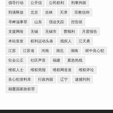
倡导行动
公开信
公民权利
刑事拘留
刑满释放
北京
吉林
天津
宗教信仰
寻衅滋事罪
山东
强迫失踪
控告状
支援网络
无锡
无锡市
曹顺利
月度报告
本站首发
权利运动头条
残疾人
江天勇
江苏
江苏省
河南
湖北
湖南
狱中良心犯
社会公正
社区声音
福建
紧急热线
维权人士
维权简报
维权网首发
维权评论
良心犯资料库
行政拘留
辽宁
逮捕判刑
颠覆国家政权罪