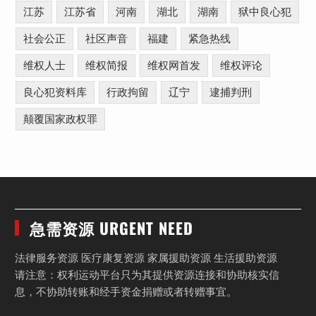
江苏
江苏省
河南
湖北
湖南
狱中良心犯
社会公正
社区声音
福建
紧急热线
维权人士
维权简报
维权网首发
维权评论
良心犯资料库
行政拘留
辽宁
逮捕判刑
颠覆国家政权罪
急需资源 URGENT NEED
法律服务资源 医疗康复资源 家属援助资源 生活援助资源
请注意：权利运动平台只为其提供资源连接和协助核实信
息，不协助转账和经手资金捐赠或者转赠事宜。