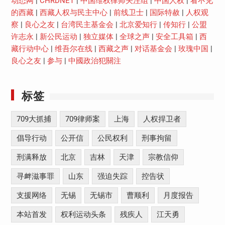
动态网
|
CHRDNET
|
中国维权律师关注组
|
中国人权
|
看不见
的西藏
|
西藏人权与民主中心
|
前线卫士
|
国际特赦
|
人权观
察
|
良心之友
|
台湾民主基金会
|
北京爱知行
|
传知行
|
公盟
许志永
|
新公民运动
|
独立媒体
|
全球之声
|
安全工具箱
|
西
藏行动中心
|
维吾尔在线
|
西藏之声
|
对话基金会
|
玫瑰中国
|
良心之友
|
参与
|
中國政治犯關注
标签
709大抓捕
709律师案
上海
人权捍卫者
倡导行动
公开信
公民权利
刑事拘留
刑满释放
北京
吉林
天津
宗教信仰
寻衅滋事罪
山东
强迫失踪
控告状
支援网络
无锡
无锡市
曹顺利
月度报告
本站首发
权利运动头条
残疾人
江天勇