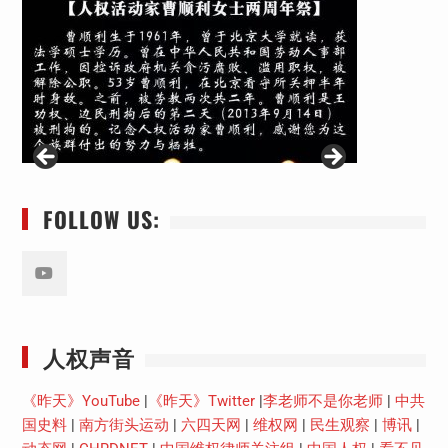
FOLLOW US:
Youtube
人权声音
《昨天》YouTube
|
《昨天》Twitter
|
李老师不是你老师
|
中共
国史料
|
南方街头运动
|
六四天网
|
维权网
|
民生观察
|
博讯
|