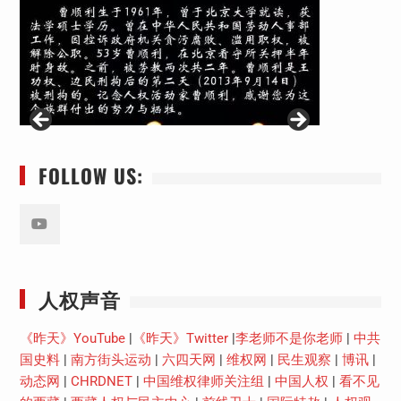
FOLLOW US:
Youtube
人权声音
《昨天》YouTube
|
《昨天》Twitter
|
李老师不是你老师
|
中共
国史料
|
南方街头运动
|
六四天网
|
维权网
|
民生观察
|
博讯
|
动态网
|
CHRDNET
|
中国维权律师关注组
|
中国人权
|
看不见