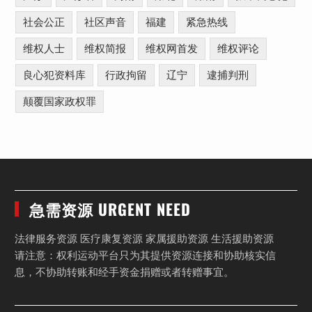
社会公正
社区声音
福建
紧急热线
维权人士
维权简报
维权网首发
维权评论
良心犯资料库
行政拘留
辽宁
逮捕判刑
颠覆国家政权罪
急需资源 URGENT NEED
法律服务资源 医疗康复资源 家属援助资源 生活援助资源
请注意：权利运动平台只为其提供资源连接和协助核实信
息，不协助转账和经手资金捐赠或者转赠事宜。