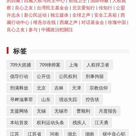
的西藏
|
西藏人权与民主中心
|
前线卫士
|
国际特赦
|
人权观
察
|
良心之友
|
台湾民主基金会
|
北京爱知行
|
传知行
|
公盟
许志永
|
新公民运动
|
独立媒体
|
全球之声
|
安全工具箱
|
西
藏行动中心
|
维吾尔在线
|
西藏之声
|
对话基金会
|
玫瑰中国
|
良心之友
|
参与
|
中國政治犯關注
标签
709大抓捕
709律师案
上海
人权捍卫者
倡导行动
公开信
公民权利
刑事拘留
刑满释放
北京
吉林
天津
宗教信仰
寻衅滋事罪
山东
强迫失踪
控告状
支援网络
无锡
无锡市
曹顺利
月度报告
本站首发
权利运动头条
残疾人
江天勇
江苏
江苏省
河南
湖北
湖南
狱中良心犯