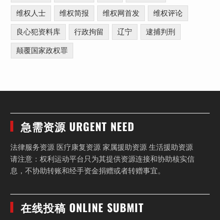
维权人士
维权简报
维权网首发
维权评论
良心犯资料库
行政拘留
辽宁
逮捕判刑
颠覆国家政权罪
急需资源 URGENT NEED
法律服务资源 医疗康复资源 家属援助资源 生活援助资源
请注意：权利运动平台只为其提供资源连接和协助核实信
息，不协助转账和经手资金捐赠或者转赠事宜。
在线投稿 ONLINE SUBMIT