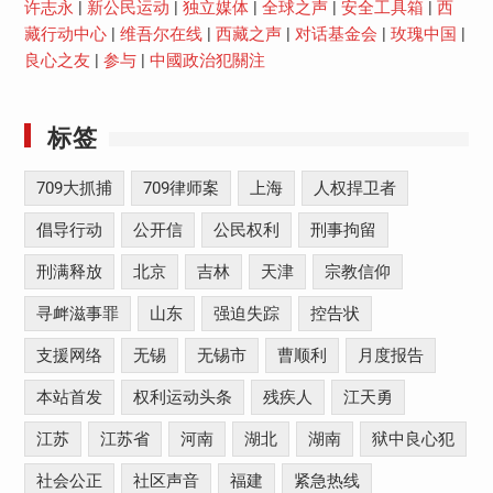
许志永
|
新公民运动
|
独立媒体
|
全球之声
|
安全工具箱
|
西
藏行动中心
|
维吾尔在线
|
西藏之声
|
对话基金会
|
玫瑰中国
|
良心之友
|
参与
|
中國政治犯關注
标签
709大抓捕
709律师案
上海
人权捍卫者
倡导行动
公开信
公民权利
刑事拘留
刑满释放
北京
吉林
天津
宗教信仰
寻衅滋事罪
山东
强迫失踪
控告状
支援网络
无锡
无锡市
曹顺利
月度报告
本站首发
权利运动头条
残疾人
江天勇
江苏
江苏省
河南
湖北
湖南
狱中良心犯
社会公正
社区声音
福建
紧急热线