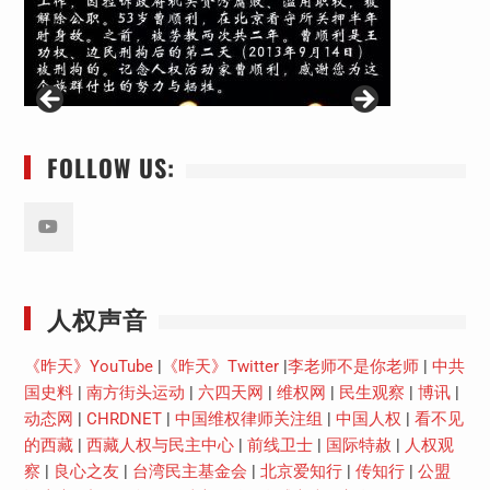
FOLLOW US:
Youtube
人权声音
《昨天》YouTube
|
《昨天》Twitter
|
李老师不是你老师
|
中共
国史料
|
南方街头运动
|
六四天网
|
维权网
|
民生观察
|
博讯
|
动态网
|
CHRDNET
|
中国维权律师关注组
|
中国人权
|
看不见
的西藏
|
西藏人权与民主中心
|
前线卫士
|
国际特赦
|
人权观
察
|
良心之友
|
台湾民主基金会
|
北京爱知行
|
传知行
|
公盟