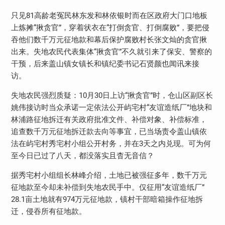
只见81高龄老冤民林东发和林依银时而在区政府大门口地板
上炼摊“揪贪官”，穿着状衣在“打倒贪官、打倒腐败”，要把侵
吞他们数千万元征地款和幕后保护腐败村长张文灿的贪官揪
出来。失地农民代表集体“揪贪官”不久就引来了保安、警察的
干预，后来盖山镇女镇长和镇纪委书记石贤颜也闻讯来接
访。
失地农民强烈质疑：10月30日上访“揪贪官”时，仓山区副区长
姚伟接访时当众承诺一定依法公开屿宅村“友谊造纸厂”地块和
林浦路征地拆迁有关政府批准文件、补偿对象、补偿标准，
追查数千万元征地拆迁款去向等事宜，已当场责令盖山镇依
法在屿宅村秀宅村小组公开村务，并在3天之内兑现。可为何
至今日已过了八天，都没落实且杳无音信？
据秀宅村小组组长林峰介绍，土地已被强征多年，数千万元
征地款至今却未补偿到失地农民手中。仅征用“友谊造纸厂”
28.1亩土地就有974万元征地款，镇村干部暗箱操作征地拆
迁，侵吞所有征地款。