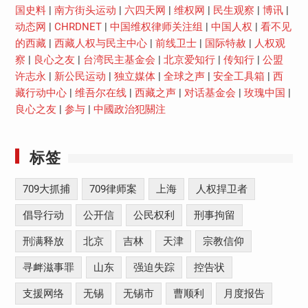
国史料
|
南方街头运动
|
六四天网
|
维权网
|
民生观察
|
博讯
|
动态网
|
CHRDNET
|
中国维权律师关注组
|
中国人权
|
看不见
的西藏
|
西藏人权与民主中心
|
前线卫士
|
国际特赦
|
人权观
察
|
良心之友
|
台湾民主基金会
|
北京爱知行
|
传知行
|
公盟
许志永
|
新公民运动
|
独立媒体
|
全球之声
|
安全工具箱
|
西
藏行动中心
|
维吾尔在线
|
西藏之声
|
对话基金会
|
玫瑰中国
|
良心之友
|
参与
|
中國政治犯關注
标签
709大抓捕
709律师案
上海
人权捍卫者
倡导行动
公开信
公民权利
刑事拘留
刑满释放
北京
吉林
天津
宗教信仰
寻衅滋事罪
山东
强迫失踪
控告状
支援网络
无锡
无锡市
曹顺利
月度报告