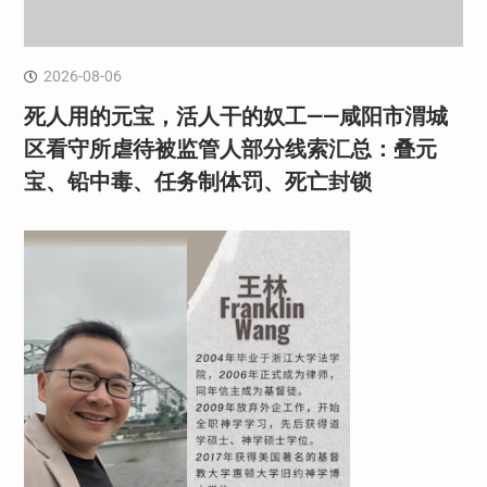
2026-08-06
死人用的元宝，活人干的奴工——咸阳市渭城
区看守所虐待被监管人部分线索汇总：叠元
宝、铅中毒、任务制体罚、死亡封锁