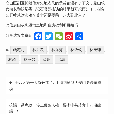
仓山区副区长姚伟对失地农民的承诺都没有了下文，盖山镇
女镇长和镇纪委书记石贤颜接访的结果就可想而知了，村务
公开咋就这么难？莫非还是要乘十八大到北京？
此信息由权利运动土地和住房权利项目编辑
Facebook
Twitter
WeChat
Sina
分
分享这篇文章到:
Weibo
享
屿宅村
林东发
林东海
林依银
林天球
,
,
,
,
,
林峰
林应强
福州
福建
,
,
,
文
十八大第一天就开“胡”，上海访民到天安门撒传单成
章
功
导
航
抗議一黨專政．停止侵犯人權．要求中共落實十八項建
議