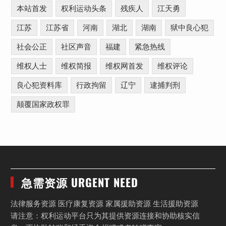
本站首发
权利运动头条
残疾人
江天勇
江苏
江苏省
河南
湖北
湖南
狱中良心犯
社会公正
社区声音
福建
紧急热线
维权人士
维权简报
维权网首发
维权评论
良心犯资料库
行政拘留
辽宁
逮捕判刑
颠覆国家政权罪
急需资源 URGENT NEED
法律服务资源 医疗康复资源 家属援助资源 生活援助资源
请注意：权利运动平台只为其提供资源连接和协助核实信