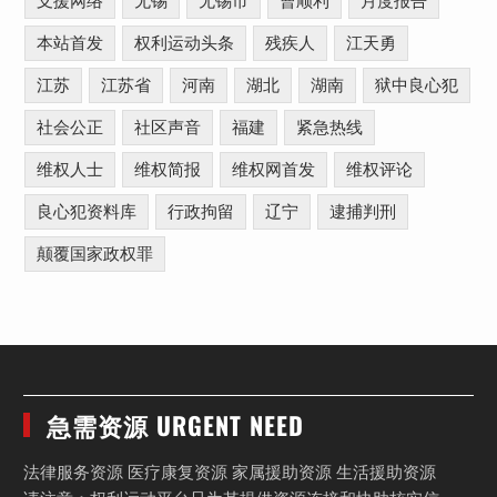
支援网络
无锡
无锡市
曹顺利
月度报告
本站首发
权利运动头条
残疾人
江天勇
江苏
江苏省
河南
湖北
湖南
狱中良心犯
社会公正
社区声音
福建
紧急热线
维权人士
维权简报
维权网首发
维权评论
良心犯资料库
行政拘留
辽宁
逮捕判刑
颠覆国家政权罪
急需资源 URGENT NEED
法律服务资源 医疗康复资源 家属援助资源 生活援助资源