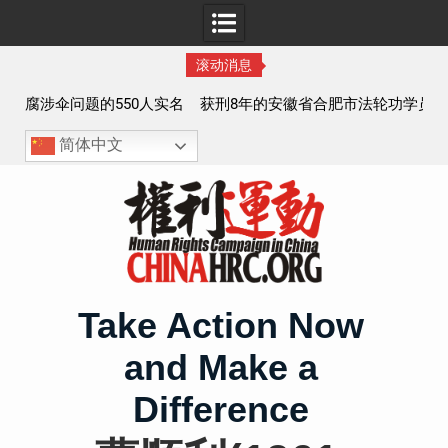
滚动消息
实名
获刑8年的安徽省合肥市法轮功学员、软件工程师唐志飞的
案情及简历
简体中文
Skip
to
content
Take Action Now
and Make a
Difference