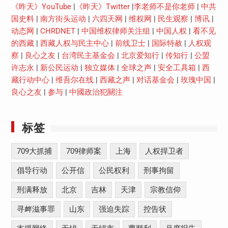
《昨天》YouTube
|
《昨天》Twitter
|
李老师不是你老师
|
中共
国史料
|
南方街头运动
|
六四天网
|
维权网
|
民生观察
|
博讯
|
动态网
|
CHRDNET
|
中国维权律师关注组
|
中国人权
|
看不见
的西藏
|
西藏人权与民主中心
|
前线卫士
|
国际特赦
|
人权观
察
|
良心之友
|
台湾民主基金会
|
北京爱知行
|
传知行
|
公盟
许志永
|
新公民运动
|
独立媒体
|
全球之声
|
安全工具箱
|
西
藏行动中心
|
维吾尔在线
|
西藏之声
|
对话基金会
|
玫瑰中国
|
良心之友
|
参与
|
中國政治犯關注
标签
709大抓捕
709律师案
上海
人权捍卫者
倡导行动
公开信
公民权利
刑事拘留
刑满释放
北京
吉林
天津
宗教信仰
寻衅滋事罪
山东
强迫失踪
控告状