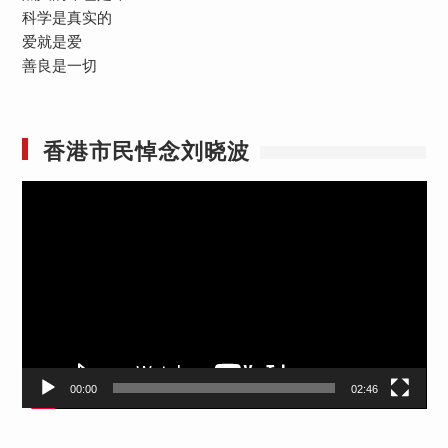
科学是真实的
爱就是爱
善良是一切
香港市民悼念刘晓波
视
频
播
放
器
00:00
02:46