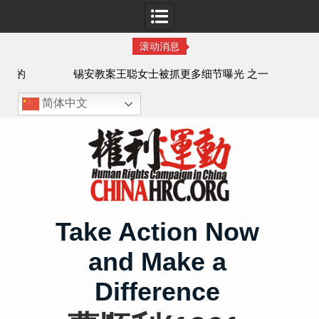
滚动消息
法的
锡安教案王聪女士被抓更多细节曝光 之一
简体中文
Skip
to
content
Take Action Now
and Make a
Difference