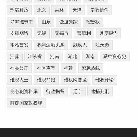
刑满释放
北京
吉林
天津
宗教信仰
寻衅滋事罪
山东
强迫失踪
控告状
支援网络
无锡
无锡市
曹顺利
月度报告
本站首发
权利运动头条
残疾人
江天勇
江苏
江苏省
河南
湖北
湖南
狱中良心犯
社会公正
社区声音
福建
紧急热线
维权人士
维权简报
维权网首发
维权评论
良心犯资料库
行政拘留
辽宁
逮捕判刑
颠覆国家政权罪