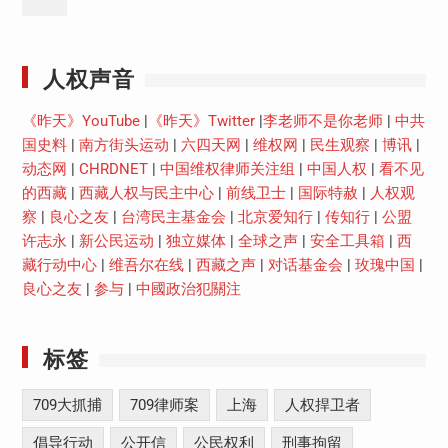
Youtube
人权声音
《昨天》YouTube
|
《昨天》Twitter
|
李老师不是你老师
|
中共
国史料
|
南方街头运动
|
六四天网
|
维权网
|
民生观察
|
博讯
|
动态网
|
CHRDNET
|
中国维权律师关注组
|
中国人权
|
看不见
的西藏
|
西藏人权与民主中心
|
前线卫士
|
国际特赦
|
人权观
察
|
良心之友
|
台湾民主基金会
|
北京爱知行
|
传知行
|
公盟
许志永
|
新公民运动
|
独立媒体
|
全球之声
|
安全工具箱
|
西
藏行动中心
|
维吾尔在线
|
西藏之声
|
对话基金会
|
玫瑰中国
|
良心之友
|
参与
|
中國政治犯關注
标签
709大抓捕
709律师案
上海
人权捍卫者
倡导行动
公开信
公民权利
刑事拘留