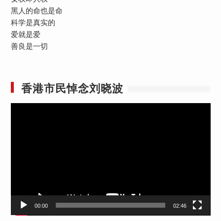
黑人的命也是命
科学是真实的
爱就是爱
善良是一切
香港市民悼念刘晓波
视
频
播
放
器
00:00
02:46