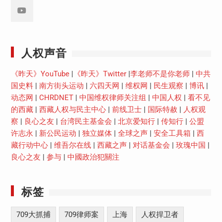
Youtube
人权声音
《昨天》YouTube
|
《昨天》Twitter
|
李老师不是你老师
|
中共
国史料
|
南方街头运动
|
六四天网
|
维权网
|
民生观察
|
博讯
|
动态网
|
CHRDNET
|
中国维权律师关注组
|
中国人权
|
看不见
的西藏
|
西藏人权与民主中心
|
前线卫士
|
国际特赦
|
人权观
察
|
良心之友
|
台湾民主基金会
|
北京爱知行
|
传知行
|
公盟
许志永
|
新公民运动
|
独立媒体
|
全球之声
|
安全工具箱
|
西
藏行动中心
|
维吾尔在线
|
西藏之声
|
对话基金会
|
玫瑰中国
|
良心之友
|
参与
|
中國政治犯關注
标签
709大抓捕
709律师案
上海
人权捍卫者