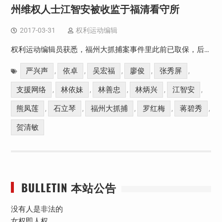
州维权人士江智安被收监于福清看守所
2017-03-31
权利运动编辑
权利运动编辑员获悉，福州大抓捕案事件里此前已取保，后…
严兴声
依卓
吴宏福
廖俊
张秀屏
,
,
,
,
,
支援网络
林依妹
林善忠
林炳兴
江智安
,
,
,
,
,
熊凤莲
石立琴
福州大抓捕
罗红梅
蒋碧秀
,
,
,
,
,
贺清敏
BULLETIN 本站公告
没有人是非法的
女权即人权