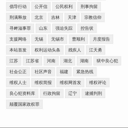
倡导行动
公开信
公民权利
刑事拘留
刑满释放
北京
吉林
天津
宗教信仰
寻衅滋事罪
山东
强迫失踪
控告状
支援网络
无锡
无锡市
曹顺利
月度报告
本站首发
权利运动头条
残疾人
江天勇
江苏
江苏省
河南
湖北
湖南
狱中良心犯
社会公正
社区声音
福建
紧急热线
维权人士
维权简报
维权网首发
维权评论
良心犯资料库
行政拘留
辽宁
逮捕判刑
颠覆国家政权罪