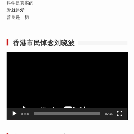
科学是真实的
爱就是爱
善良是一切
香港市民悼念刘晓波
视
频
播
放
器
00:00
02:46