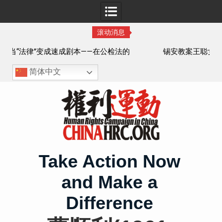
滚动消息
法的
锡安教案王聪女士被抓更多细节曝光 之一
简体中文
Skip
to
content
Take Action Now
and Make a
Difference