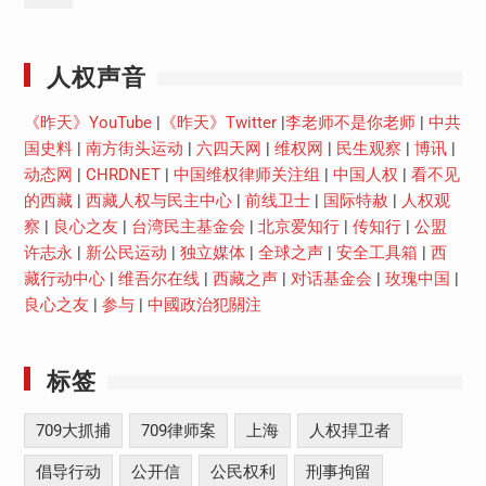
Youtube
人权声音
《昨天》YouTube
|
《昨天》Twitter
|
李老师不是你老师
|
中共
国史料
|
南方街头运动
|
六四天网
|
维权网
|
民生观察
|
博讯
|
动态网
|
CHRDNET
|
中国维权律师关注组
|
中国人权
|
看不见
的西藏
|
西藏人权与民主中心
|
前线卫士
|
国际特赦
|
人权观
察
|
良心之友
|
台湾民主基金会
|
北京爱知行
|
传知行
|
公盟
许志永
|
新公民运动
|
独立媒体
|
全球之声
|
安全工具箱
|
西
藏行动中心
|
维吾尔在线
|
西藏之声
|
对话基金会
|
玫瑰中国
|
良心之友
|
参与
|
中國政治犯關注
标签
709大抓捕
709律师案
上海
人权捍卫者
倡导行动
公开信
公民权利
刑事拘留