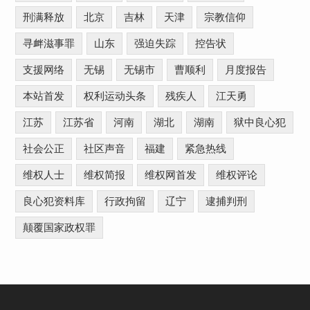
刑满释放
北京
吉林
天津
宗教信仰
寻衅滋事罪
山东
强迫失踪
控告状
支援网络
无锡
无锡市
曹顺利
月度报告
本站首发
权利运动头条
残疾人
江天勇
江苏
江苏省
河南
湖北
湖南
狱中良心犯
社会公正
社区声音
福建
紧急热线
维权人士
维权简报
维权网首发
维权评论
良心犯资料库
行政拘留
辽宁
逮捕判刑
颠覆国家政权罪