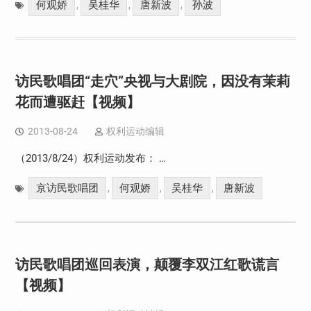
何观娇
吴桂华
唐新波
孙波
,
,
,
访民歌唱团“走穴”央视与大剧院，因没有茉莉
花而遭驱赶【视频】
2013-08-24
权利运动编辑
（2013/8/24）权利运动发布： …
京访民歌唱团
何观娇
吴桂华
唐新波
,
,
,
访民歌唱团巡回表演，颠覆李双江红歌谎言
【视频】