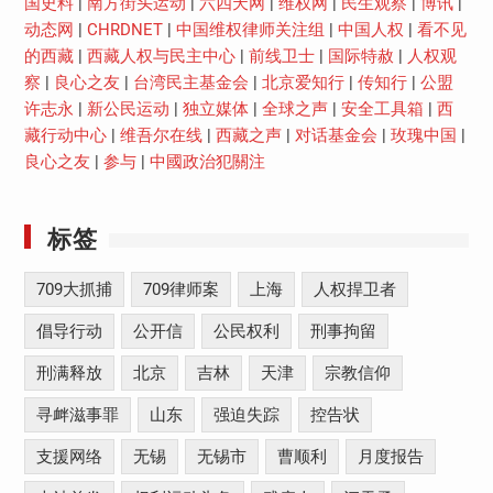
国史料
|
南方街头运动
|
六四天网
|
维权网
|
民生观察
|
博讯
|
动态网
|
CHRDNET
|
中国维权律师关注组
|
中国人权
|
看不见
的西藏
|
西藏人权与民主中心
|
前线卫士
|
国际特赦
|
人权观
察
|
良心之友
|
台湾民主基金会
|
北京爱知行
|
传知行
|
公盟
许志永
|
新公民运动
|
独立媒体
|
全球之声
|
安全工具箱
|
西
藏行动中心
|
维吾尔在线
|
西藏之声
|
对话基金会
|
玫瑰中国
|
良心之友
|
参与
|
中國政治犯關注
标签
709大抓捕
709律师案
上海
人权捍卫者
倡导行动
公开信
公民权利
刑事拘留
刑满释放
北京
吉林
天津
宗教信仰
寻衅滋事罪
山东
强迫失踪
控告状
支援网络
无锡
无锡市
曹顺利
月度报告