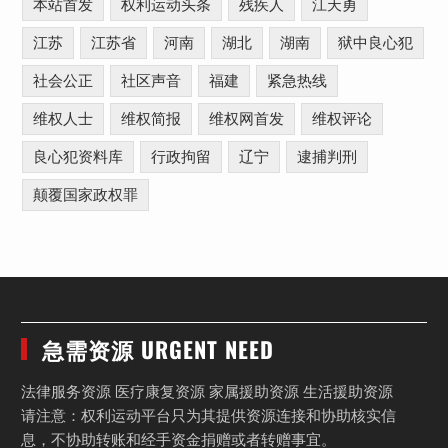
本站首发
权利运动头条
残疾人
江天勇
江苏
江苏省
河南
湖北
湖南
狱中良心犯
社会公正
社区声音
福建
紧急热线
维权人士
维权简报
维权网首发
维权评论
良心犯资料库
行政拘留
辽宁
逮捕判刑
颠覆国家政权罪
急需资源 URGENT NEED
法律服务资源 医疗康复资源 家属援助资源 生活援助资源
请注意：权利运动平台只为其提供资源连接和协助核实信
息，不协助转账和经手资金捐赠或者转赠事宜。