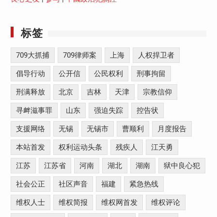
标签
709大抓捕
709律师案
上海
人权捍卫者
倡导行动
公开信
公民权利
刑事拘留
刑满释放
北京
吉林
天津
宗教信仰
寻衅滋事罪
山东
强迫失踪
控告状
支援网络
无锡
无锡市
曹顺利
月度报告
本站首发
权利运动头条
残疾人
江天勇
江苏
江苏省
河南
湖北
湖南
狱中良心犯
社会公正
社区声音
福建
紧急热线
维权人士
维权简报
维权网首发
维权评论