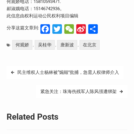
何观娇电话：15810593471.
郝淑娥电话：15146742936。
此信息由权利运动公民权利项目编辑
Facebook
Twitter
WeChat
Sina
分
分享这篇文章到:
Weibo
享
何观娇
吴桂华
唐新波
在北京
,
,
,
文
民主维权人士杨林被“煽颠”批捕，急需人权律师介入
章
导
紧急关注：珠海伤残军人陈风强遭绑架
航
Related Posts