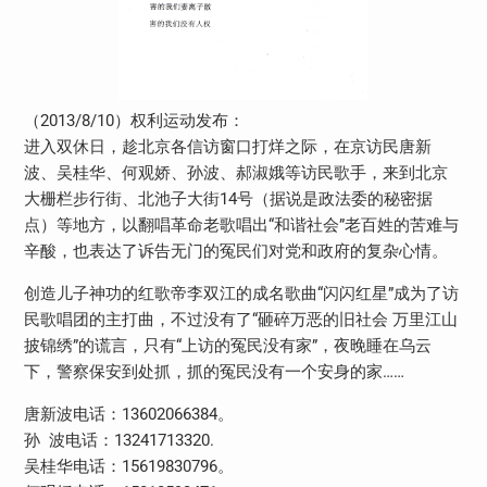
（2013/8/10）权利运动发布：
进入双休日，趁北京各信访窗口打烊之际，在京访民唐新
波、吴桂华、何观娇、孙波、郝淑娥等访民歌手，来到北京
大栅栏步行街、北池子大街14号（据说是政法委的秘密据
点）等地方，以翻唱革命老歌唱出“和谐社会”老百姓的苦难与
辛酸，也表达了诉告无门的冤民们对党和政府的复杂心情。
创造儿子神功的红歌帝李双江的成名歌曲“闪闪红星”成为了访
民歌唱团的主打曲，不过没有了“砸碎万恶的旧社会 万里江山
披锦绣”的谎言，只有“上访的冤民没有家”，夜晚睡在乌云
下，警察保安到处抓，抓的冤民没有一个安身的家……
唐新波电话：13602066384。
孙 波电话：13241713320.
吴桂华电话：15619830796。