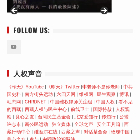
FOLLOW US:
Youtube
人权声音
《昨天》YouTube
|
《昨天》Twitter
|
李老师不是你老师
|
中共
国史料
|
南方街头运动
|
六四天网
|
维权网
|
民生观察
|
博讯
|
动态网
|
CHRDNET
|
中国维权律师关注组
|
中国人权
|
看不见
的西藏
|
西藏人权与民主中心
|
前线卫士
|
国际特赦
|
人权观
察
|
良心之友
|
台湾民主基金会
|
北京爱知行
|
传知行
|
公盟
许志永
|
新公民运动
|
独立媒体
|
全球之声
|
安全工具箱
|
西
藏行动中心
|
维吾尔在线
|
西藏之声
|
对话基金会
|
玫瑰中国
|
良心之友
|
参与
|
中國政治犯關注