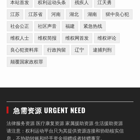
本站首发
权利运动头条
残疾人
江天勇
江苏
江苏省
河南
湖北
湖南
狱中良心犯
社会公正
社区声音
福建
紧急热线
维权人士
维权简报
维权网首发
维权评论
良心犯资料库
行政拘留
辽宁
逮捕判刑
颠覆国家政权罪
急需资源 URGENT NEED
法律服务资源 医疗康复资源 家属援助资源 生活援助资源
请注意：权利运动平台只为其提供资源连接和协助核实信
息，不协助转账和经手资金捐赠或者转赠事宜。