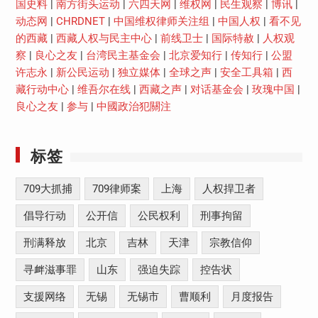
国史料
|
南方街头运动
|
六四天网
|
维权网
|
民生观察
|
博讯
|
动态网
|
CHRDNET
|
中国维权律师关注组
|
中国人权
|
看不见
的西藏
|
西藏人权与民主中心
|
前线卫士
|
国际特赦
|
人权观
察
|
良心之友
|
台湾民主基金会
|
北京爱知行
|
传知行
|
公盟
许志永
|
新公民运动
|
独立媒体
|
全球之声
|
安全工具箱
|
西
藏行动中心
|
维吾尔在线
|
西藏之声
|
对话基金会
|
玫瑰中国
|
良心之友
|
参与
|
中國政治犯關注
标签
709大抓捕
709律师案
上海
人权捍卫者
倡导行动
公开信
公民权利
刑事拘留
刑满释放
北京
吉林
天津
宗教信仰
寻衅滋事罪
山东
强迫失踪
控告状
支援网络
无锡
无锡市
曹顺利
月度报告