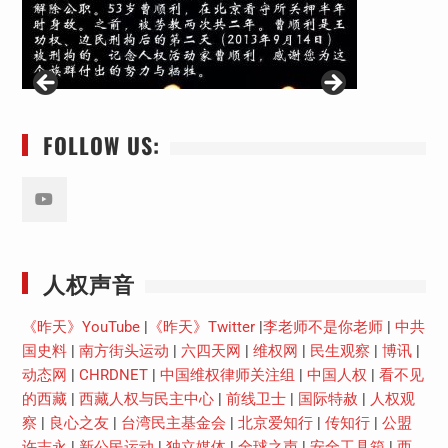
FOLLOW US:
Youtube
人权声音
《昨天》YouTube
|
《昨天》Twitter
|
李老师不是你老师
|
中共
国史料
|
南方街头运动
|
六四天网
|
维权网
|
民生观察
|
博讯
|
动态网
|
CHRDNET
|
中国维权律师关注组
|
中国人权
|
看不见
的西藏
|
西藏人权与民主中心
|
前线卫士
|
国际特赦
|
人权观
察
|
良心之友
|
台湾民主基金会
|
北京爱知行
|
传知行
|
公盟
许志永
|
新公民运动
|
独立媒体
|
全球之声
|
安全工具箱
|
西