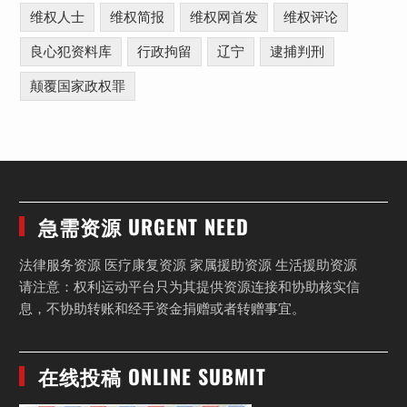
维权人士
维权简报
维权网首发
维权评论
良心犯资料库
行政拘留
辽宁
逮捕判刑
颠覆国家政权罪
急需资源 URGENT NEED
法律服务资源 医疗康复资源 家属援助资源 生活援助资源
请注意：权利运动平台只为其提供资源连接和协助核实信
息，不协助转账和经手资金捐赠或者转赠事宜。
在线投稿 ONLINE SUBMIT