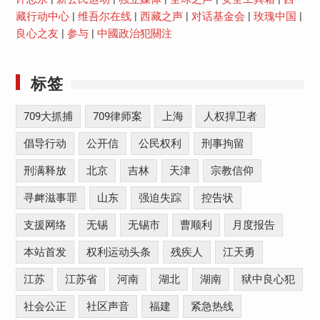
藏行动中心
|
维吾尔在线
|
西藏之声
|
对话基金会
|
玫瑰中国
|
良心之友
|
参与
|
中國政治犯關注
标签
709大抓捕
709律师案
上海
人权捍卫者
倡导行动
公开信
公民权利
刑事拘留
刑满释放
北京
吉林
天津
宗教信仰
寻衅滋事罪
山东
强迫失踪
控告状
支援网络
无锡
无锡市
曹顺利
月度报告
本站首发
权利运动头条
残疾人
江天勇
江苏
江苏省
河南
湖北
湖南
狱中良心犯
社会公正
社区声音
福建
紧急热线