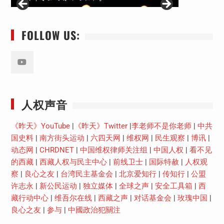
FOLLOW US:
Youtube
人权声音
《昨天》YouTube
|
《昨天》Twitter
|
李老师不是你老师
|
中共
国史料
|
南方街头运动
|
六四天网
|
维权网
|
民生观察
|
博讯
|
动态网
|
CHRDNET
|
中国维权律师关注组
|
中国人权
|
看不见
的西藏
|
西藏人权与民主中心
|
前线卫士
|
国际特赦
|
人权观
察
|
良心之友
|
台湾民主基金会
|
北京爱知行
|
传知行
|
公盟
许志永
|
新公民运动
|
独立媒体
|
全球之声
|
安全工具箱
|
西
藏行动中心
|
维吾尔在线
|
西藏之声
|
对话基金会
|
玫瑰中国
|
良心之友
|
参与
|
中國政治犯關注