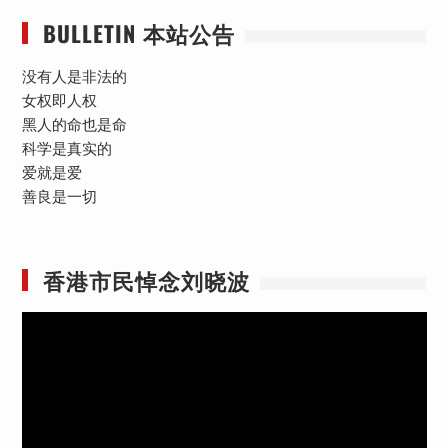
分
BULLETIN 本站公告
页
没有人是非法的
女权即人权
黑人的命也是命
科学是真实的
爱就是爱
善良是一切
香港市民悼念刘晓波
视
频
播
放
器