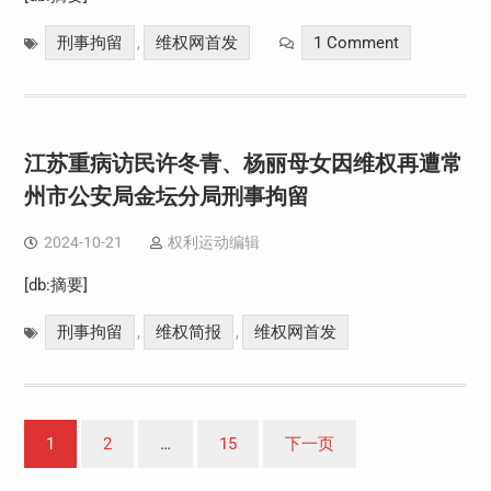
刑事拘留
维权网首发
1 Comment
,
江苏重病访民许冬青、杨丽母女因维权再遭常
州市公安局金坛分局刑事拘留
2024-10-21
权利运动编辑
[db:摘要]
刑事拘留
维权简报
维权网首发
,
,
文
1
2
…
15
下一页
章