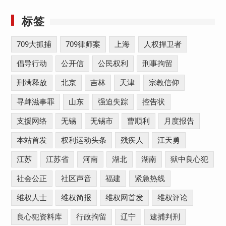
标签
709大抓捕
709律师案
上海
人权捍卫者
倡导行动
公开信
公民权利
刑事拘留
刑满释放
北京
吉林
天津
宗教信仰
寻衅滋事罪
山东
强迫失踪
控告状
支援网络
无锡
无锡市
曹顺利
月度报告
本站首发
权利运动头条
残疾人
江天勇
江苏
江苏省
河南
湖北
湖南
狱中良心犯
社会公正
社区声音
福建
紧急热线
维权人士
维权简报
维权网首发
维权评论
良心犯资料库
行政拘留
辽宁
逮捕判刑