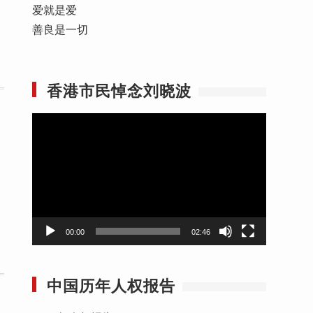
爱就是爱
善良是一切
香港市民悼念刘晓波
视
频
播
放
器
00:00
02:46
中国历年人权报告