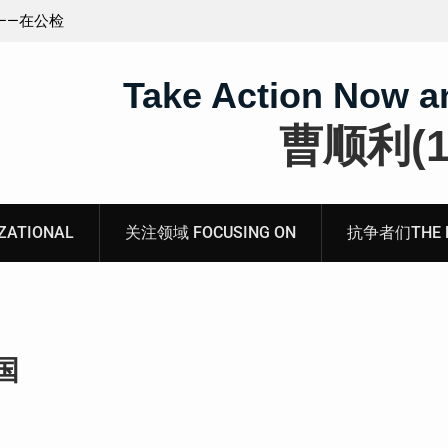
王藏：颠倒黑白，推卸责任，继续为村支书恶行当保
伞 ——追究「王浩溺死事件」【进展之六】
Take Action Now a
曹顺利(19
ATIONAL
关注领域 FOCUSING ON
抗争者们THE RE
国