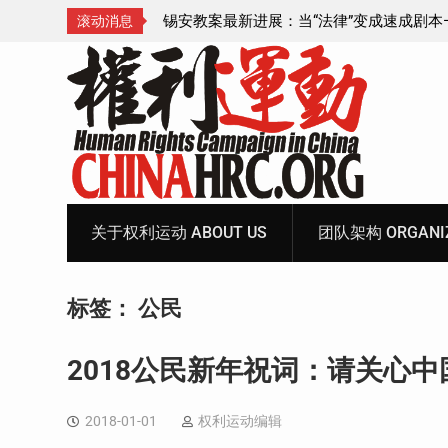
成速成剧本——在公检
锡安教案王聪女士被抓更多细节曝光 之一
滚动消息
Skip
to
content
关于权利运动 ABOUT US
团队架构 ORGANIZ
标签：
公民
2018公民新年祝词：请关心中
2018-01-01
权利运动编辑