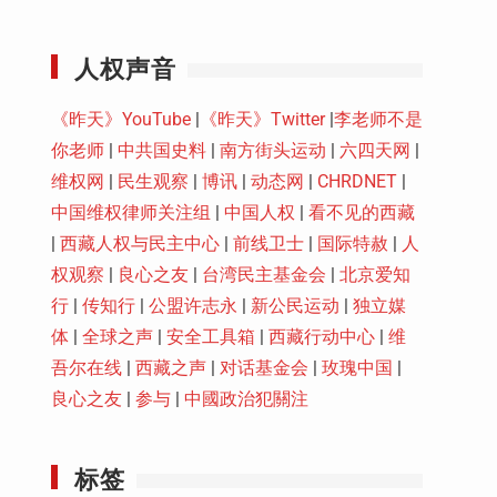
Youtube
人权声音
《昨天》YouTube
|
《昨天》Twitter
|
李老师不是
你老师
|
中共国史料
|
南方街头运动
|
六四天网
|
维权网
|
民生观察
|
博讯
|
动态网
|
CHRDNET
|
中国维权律师关注组
|
中国人权
|
看不见的西藏
|
西藏人权与民主中心
|
前线卫士
|
国际特赦
|
人
权观察
|
良心之友
|
台湾民主基金会
|
北京爱知
行
|
传知行
|
公盟许志永
|
新公民运动
|
独立媒
体
|
全球之声
|
安全工具箱
|
西藏行动中心
|
维
吾尔在线
|
西藏之声
|
对话基金会
|
玫瑰中国
|
良心之友
|
参与
|
中國政治犯關注
标签