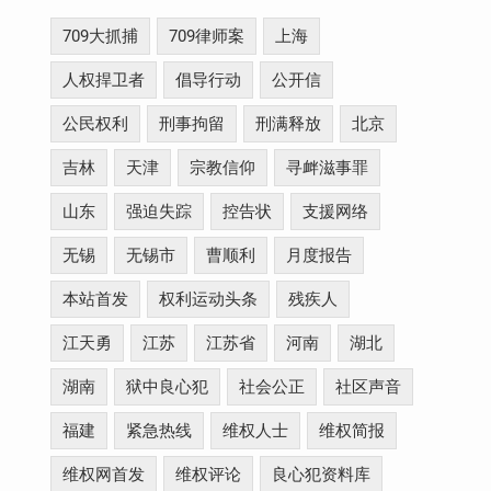
709大抓捕
709律师案
上海
人权捍卫者
倡导行动
公开信
公民权利
刑事拘留
刑满释放
北京
吉林
天津
宗教信仰
寻衅滋事罪
山东
强迫失踪
控告状
支援网络
无锡
无锡市
曹顺利
月度报告
本站首发
权利运动头条
残疾人
江天勇
江苏
江苏省
河南
湖北
湖南
狱中良心犯
社会公正
社区声音
福建
紧急热线
维权人士
维权简报
维权网首发
维权评论
良心犯资料库